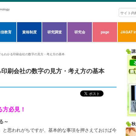
通信教育
資格制度
研究調査
研究会
page
JAGAT in
講
でもわかる印刷会社の数字の見方・考え方の基本
る印刷会社の数字の見方・考え方の基本
る方必見！
る～
秋
」と思われがちですが、基本的な事項を押さえておけば今