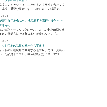
工場のレイアウトは、生産効率と収益性を大きく左
る非常に重要な要素です。しかし多くの現場で...
-08-06
bが苦手な印刷会社へ。地元顧客を獲得するGoogle
プ活用術
検索の普及とデジタル化に伴い、多くの中小印刷会社
従来の営業方法では新規案件が獲れない」「...
-08-06
セット印刷の品質を根本から変える
セットの印刷現場で頻発する色ブレ、汚れ、見当不
いった品質トラブル。勘や経験だけに頼って対...