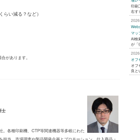
印刷
右す
くらい減る？など）
2026
We
マッ
AI
が「
2026
場合があります。
オフ
オフ
良と
断士
社。各種印刷機、CTP等関連機器等多岐にわた
を担当。市場調査や製品開発企画とプロモーション、仕入商品・