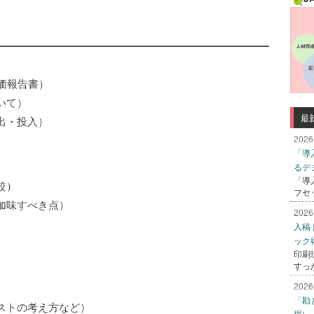
原価報告書）
いて）
最
出・投入）
2026
「導
）
るデ
「導
較）
フセ
加味すべき点）
2026
入稿
ック
印刷
すっ
2026
「勘
トの考え方など）
場レ