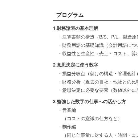
プログラム
1.財務諸表の基本理解
・決算書類の構造（B/S、P/L、製造
・財務用語の基礎知識（会計用語につ
・収益性と生産性（売上・コスト、算
2.意思決定に使う数字
・損益分岐点（儲けの構造・管理会計
・財務分析（過去の自社・他社との比
・意思決定に必要な要素（数値以外に
3.勉強した数字の仕事への活かし方
・営業編
（コストの意識の仕方など）
・制作編
（同じ仕事量に対する人・時間・コス