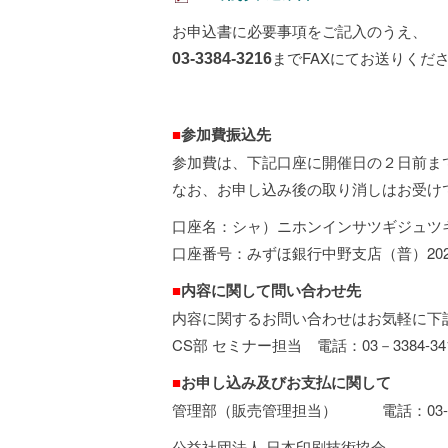
お申込書に必要事項をご記入のうえ、
までFAXにてお送りくだ
03-3384-3216
■
参加費振込先
参加費は、下記口座に開催日の２日前ま
なお、お申し込み後の取り消しはお受け
口座名：シャ）ニホンインサツギジュツ
口座番号：みずほ銀行中野支店（普）202
■
内容に関して問い合わせ先
内容に関するお問い合わせはお気軽に下
CS部 セミナー担当 電話：03－3384-34
■
お申し込み及びお支払に関して
管理部（販売管理担当） 電話：03-538
公益社団法人 日本印刷技術協会