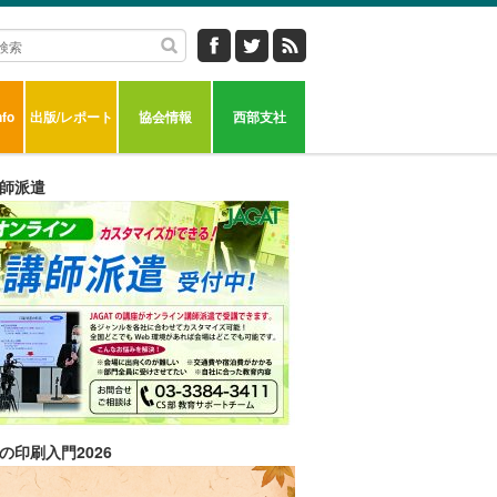
fo
出版/レポート
協会情報
西部支社
師派遣
の印刷入門2026