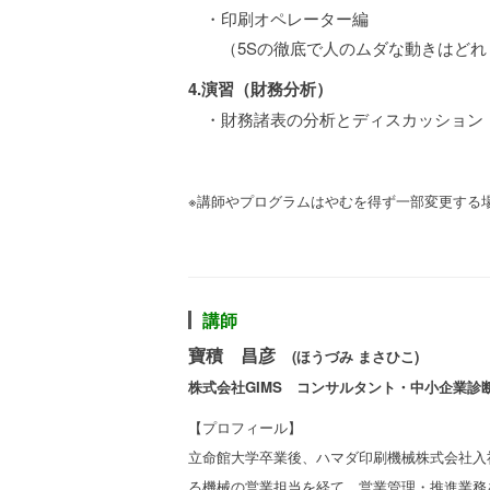
・印刷オペレーター編
（5Sの徹底で人のムダな動きはどれ
4.演習（財務分析）
・財務諸表の分析とディスカッション
※講師やプログラムはやむを得ず一部変更する
講師
寶積 昌彦
(ほうづみ まさひこ)
株式会社GIMS コンサルタント・中小企業診
【プロフィール】
立命館大学卒業後、ハマダ印刷機械株式会社入
る機械の営業担当を経て、営業管理・推進業務