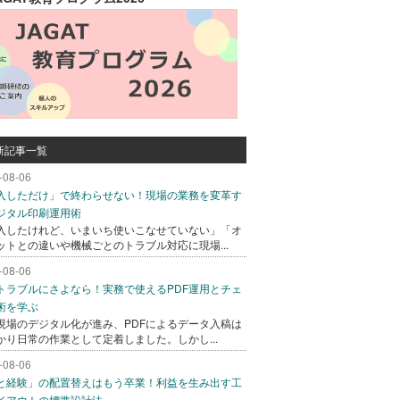
新記事一覧
-08-06
入しただけ」で終わらせない！現場の業務を変革す
ジタル印刷運用術
入したけれど、いまいち使いこなせていない」「オ
ットとの違いや機械ごとのトラブル対応に現場...
-08-06
トラブルにさよなら！実務で使えるPDF運用とチェ
術を学ぶ
現場のデジタル化が進み、PDFによるデータ入稿は
かり日常の作業として定着しました。しかし...
-08-06
と経験」の配置替えはもう卒業！利益を生み出す工
イアウトの標準設計法