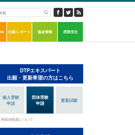
fo
出版/レポート
協会情報
西部支社
DTPエキスパート
出願・更新希望の方はこちら
個人受験
団体受験
更新試験
申請
申請
再取得制度について