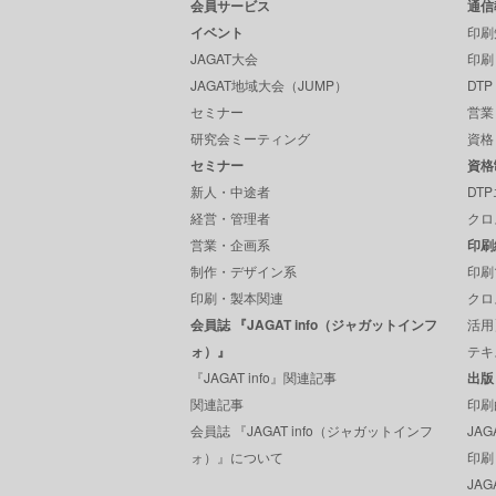
会員サービス
通信
イベント
印刷
JAGAT大会
印刷
JAGAT地域大会（JUMP）
DT
セミナー
営業
研究会ミーティング
資格
セミナー
資格
新人・中途者
DT
経営・管理者
クロ
営業・企画系
印刷
制作・デザイン系
印刷
印刷・製本関連
クロ
会員誌 『JAGAT info（ジャガットインフ
活用
ォ）』
テキ
『JAGAT info』関連記事
出版
関連記事
印刷
会員誌 『JAGAT info（ジャガットインフ
JA
ォ）』について
印刷
JAGA