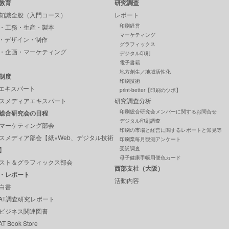
教育
研究調査
知識全般（入門コース）
レポート
印刷経営
・工務・生産・製本
マーケティング
P・デザイン・制作
グラフィックス
・企画・マーケティング
デジタル印刷
電子書籍
地方創生／地域活性化
制度
印刷技術
Pエキスパート
print-better【印刷のツボ】
スメディアエキスパート
研究調査分析
印刷総合研究会メンバーに関するお問合せ
総合研究会の日程
デジタル印刷調査
マーケティング部会
印刷の市場と経営に関するレポートと知見等
スメディア部会【紙×Web、デジタル技術
印刷業毎月観測アンケート
受託調査
】
母子健康手帳用便色カード
スト＆グラフィックス部会
西部支社（大阪）
・レポート
活動内容
白書
GAT調査研究レポート
ビジネス関連図書
T Book Store