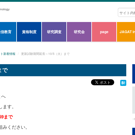
通信教育
資格制度
研究調査
研究会
page
JAGAT in
ート新着情報
更新試験期間延長～10/5（火）まで
まで
まへ
します。
59まで
組みください。