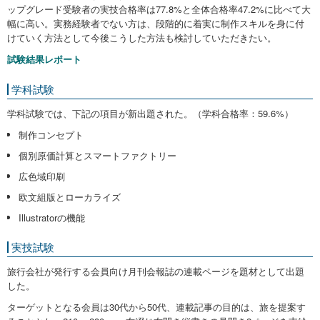
ップグレード受験者の実技合格率は77.8%と全体合格率47.2%に比べて大
幅に高い。実務経験者でない方は、段階的に着実に制作スキルを身に付
けていく方法として今後こうした方法も検討していただきたい。
試験結果レポート
学科試験
学科試験では、下記の項目が新出題された。（学科合格率：59.6%）
制作コンセプト
個別原価計算とスマートファクトリー
広色域印刷
欧文組版とローカライズ
Illustratorの機能
実技試験
旅行会社が発行する会員向け月刊会報誌の連載ページを題材として出題
した。
ターゲットとなる会員は30代から50代、連載記事の目的は、旅を提案す