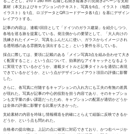
ることとし、210 × 280 mm 右綴じ右開き縦書きの見開き2ページを支給
素材（本文およびキャプションのテキスト、写真を6点、イラスト（地図
イラスト）を1点、ロゴデータとQRコードデータ各1点）を基にデザイン
レイアウトする。
記事の内容は、連載1回目として「ドイツのガラス建築」を紹介しつつ、
各地を巡る旅を提案している。発注側からの要望として、「大人向けの
洗練されたイメージ、写真をふんだんに使い、ガラスからイメージされ
る透明感のある雰囲気を演出すること」という要件を示している。
採点に際しては、要項に記載のある「メイン写真3点を組み合わせて大き
く配置すること」という点について、効果的なアイキャッチとなるよう
に実現できているかどうか、連載タイトルと記事タイトルを適切に表現
できているかどうか、という点がデザインレイアウト項目の評価に影響
した。
さらに、各写真に付随するキャプションの入れ方にも工夫の有無の差異
が現れた。写真が記事の中心的役割を担う内容であり、そのキャプショ
ンも文字量の多い課題だったため、キャプションの配置が適切かどうか
は全体の評価に影響する比重が大きかった。
支給素材の内容を吟味し情報構造を的確にとらえて組版に反映できるか
どうか、という点も問われた。
合格者の提出物は、上記の点に確実に対応できており、かつ右ページか