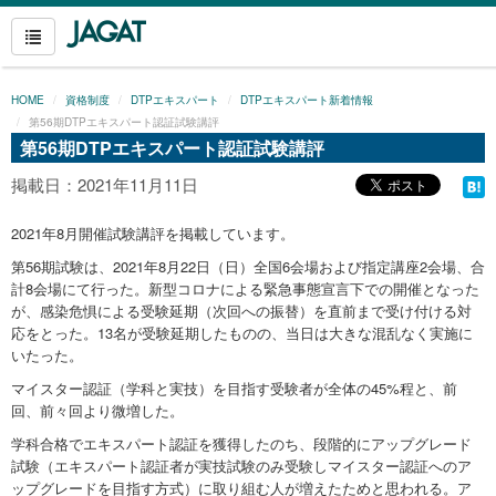
HOME
資格制度
DTPエキスパート
DTPエキスパート新着情報
第56期DTPエキスパート認証試験講評
第56期DTPエキスパート認証試験講評
掲載日：2021年11月11日
2021年8月開催試験講評を掲載しています。
第56期試験は、2021年8月22日（日）全国6会場および指定講座2会場、合
計8会場にて行った。新型コロナによる緊急事態宣言下での開催となった
が、感染危惧による受験延期（次回への振替）を直前まで受け付ける対
応をとった。13名が受験延期したものの、当日は大きな混乱なく実施に
いたった。
マイスター認証（学科と実技）を目指す受験者が全体の45%程と、前
回、前々回より微増した。
学科合格でエキスパート認証を獲得したのち、段階的にアップグレード
試験（エキスパート認証者が実技試験のみ受験しマイスター認証へのア
ップグレードを目指す方式）に取り組む人が増えたためと思われる。ア