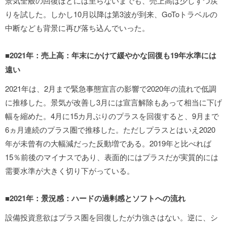
景気全般の回復ほどには至らないまでも、売上高は少しずつ戻
りを試した。しかし10月以降は第3波が到来、GoToトラベルの
中断なども背景に再び落ち込んでいった。
■2021年：売上高：年末にかけて緩やかな回復も19年水準には
遠い
2021年は、2月まで緊急事態宣言の影響で2020年の流れで低調
に推移した。景気が改善し3月には宣言解除もあって相当に下げ
幅を縮めた。4月に15カ月ぶりのプラスを回復すると、9月まで
6ヵ月連続のプラス圏で推移した。ただしプラスとはいえ2020
年が未曾有の大幅減だった反動増である。2019年と比べれば
15％前後のマイナスであり、表面的にはプラスだが実質的には
需要水準が大きく切り下がっている。
■2021年：景況感：ハードの過剰感とソフトへの流れ
設備投資意欲はプラス圏を回復したが力強さはない。逆に、シ