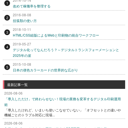
2014-10-14
1
改めて稼働率を整理する
2016-08-08
2
括弧類の使い方
2018-10-11
3
HTML/CSS組版によるWebと印刷物の統合ワークフロー
2019-05-27
4
デジタル化ってなんだろう？～デジタルトランスフォーメーションと
2025年の崖
2015-10-08
5
日本の便色カラーカードの世界的な広がり
最新記事一覧
2026-08-06
「導入しただけ」で終わらせない！現場の業務を変革するデジタル印刷運用
術
「導入したけれど、いまいち使いこなせていない」「オフセットとの違いや
機械ごとのトラブル対応に現場...
2026-08-06