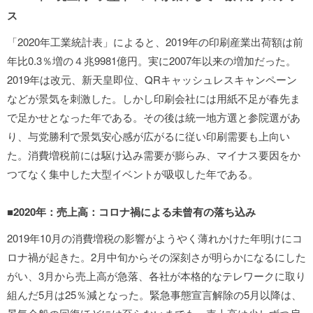
ス
「2020年工業統計表」によると、2019年の印刷産業出荷額は前
年比0.3％増の４兆9981億円。実に2007年以来の増加だった。
2019年は改元、新天皇即位、QRキャッシュレスキャンペーン
などが景気を刺激した。しかし印刷会社には用紙不足が春先ま
で足かせとなった年である。その後は統一地方選と参院選があ
り、与党勝利で景気安心感が広がるに従い印刷需要も上向い
た。消費増税前には駆け込み需要が膨らみ、マイナス要因をか
つてなく集中した大型イベントが吸収した年である。
■2020年：売上高：コロナ禍による未曾有の落ち込み
2019年10月の消費増税の影響がようやく薄れかけた年明けにコ
ロナ禍が起きた。2月中旬からその深刻さが明らかになるにした
がい、3月から売上高が急落、各社が本格的なテレワークに取り
組んだ5月は25％減となった。緊急事態宣言解除の5月以降は、