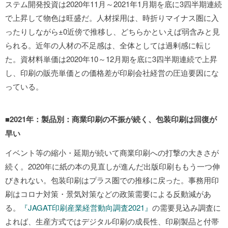
ステム開発投資は2020年11月～2021年1月期を底に3四半期連続
で上昇して物色は旺盛だ。人材採用は、時折りマイナス圏に入
ったりしながら±0近傍で推移し、どちらかといえば弱含みと見
られる。近年の人材の不足感は、全体としては過剰感に転じ
た。資材料単価は2020年10～12月期を底に3四半期連続で上昇
し、印刷の販売単価との価格差が印刷会社経営の圧迫要因にな
っている。
■2021年：製品別：商業印刷の不振が続く、包装印刷は回復が
早い
イベント等の縮小・延期が続いて商業印刷への打撃の大きさが
続く。2020年に紙の本の見直しが進んだ出版印刷ももう一つ伸
びきれない。包装印刷はプラス圏での推移に戻った。事務用印
刷はコロナ対策・景気対策などの政策需要による反動減があ
る。
『JAGAT印刷産業経営動向調査2021』
の需要見込み調査に
よれば、生産方式ではデジタル印刷の成長性、印刷製品と付帯