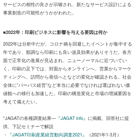
サービスの相性の良さが示唆され、新たなサービス設計による
事業創造の可能性がうかがわれた。
■2022年：印刷ビジネスに影響を与える要因は何か
2022年は分析中だが、コロナ禍を回避したイベントが集中する
年であり、順調なら印刷にも良い波及効果がありそうだ。各方
面で正常化の進展が見込まれ、ニューノーマルに近づいてい
く。印刷の足下では、対面からオンラインへ、営業からマーケ
ティングへ、訪問から発信へとなどの変化が確認される。社会
全体に”パーパス経営”など本当に必要でなければ選ばれない価
値観への移行も加速した。印刷の構造変化と市場の増減要因を
考えて備えたい。
*JAGATの各種調査結果—
『JAGAT info』
に掲載、回答社に提
供、下記セミナーで解説
・
『JAGAT印刷産業経営動向調査2021』
（2021年1-3月）