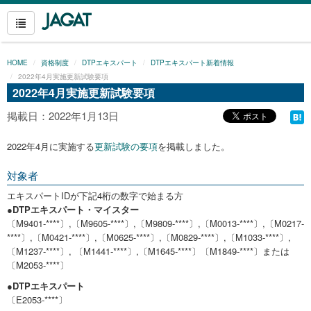
HOME
資格制度
DTPエキスパート
DTPエキスパート新着情報
2022年4月実施更新試験要項
2022年4月実施更新試験要項
掲載日：2022年1月13日
2022年4月に実施する
更新試験の要項
を掲載しました。
対象者
エキスパートIDが下記4桁の数字で始まる方
●DTPエキスパート・マイスター
〔M9401-****〕,〔M9605-****〕,〔M9809-****〕,〔M0013-****〕,〔M0217-
****〕,〔M0421-****〕,〔M0625-****〕,〔M0829-****〕,〔M1033-****〕,
〔M1237-****〕, 〔M1441-****〕,〔M1645-****〕〔M1849-****〕または
〔M2053-****〕
●DTPエキスパート
〔E2053-****〕