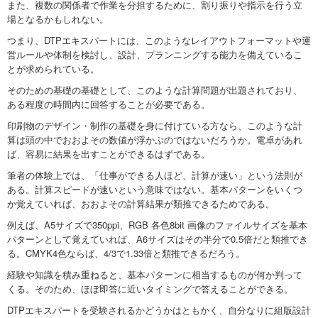
また、複数の関係者で作業を分担するために、割り振りや指示を行う立
場となるかもしれない。
つまり、DTPエキスパートには、このようなレイアウトフォーマットや運
営ルールや体制を検討し、設計、プランニングする能力を備えているこ
とが求められている。
そのための基礎の基礎として、このような計算問題が出題されており、
ある程度の時間内に回答することが必要である。
印刷物のデザイン・制作の基礎を身に付けている方なら、このような計
算は頭の中でおおよその数値が浮かぶのではないだろうか。電卓があれ
ば、容易に結果を出すことができるはずである。
筆者の体験上では、「仕事ができる人ほど、計算が速い」という法則が
ある。計算スピードが速いという意味ではない。基本パターンをいくつ
か覚えていれば、おおよその計算結果が類推できるためである。
例えば、A5サイズで350ppi、RGB 各色8bit 画像のファイルサイズを基本
パターンとして覚えていれば、A6サイズはその半分で0.5倍だと類推でき
る。CMYK4色ならば、4/3で1.33倍と類推できるだろう。
経験や知識を積み重ねると、基本パターンに相当するものが何か判って
くる。そのため、ほぼ即答に近いタイミングで答えることができる。
DTPエキスパートを受験されるかどうかはともかく、自分なりに組版設計