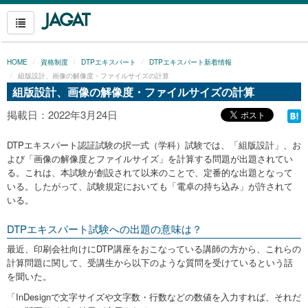
HOME
資格制度
DTPエキスパート
DTPエキスパート新着情報
組版設計、画像の解像度・ファイルサイズの計算
組版設計、画像の解像度・ファイルサイズの計算
掲載日：2022年3月24日
DTPエキスパート認証試験の択一式（学科）試験では、「組版設計」、お
よび「画像の解像度とファイルサイズ」を計算する問題が出題されてい
る。これは、本試験が創設されて以来のことで、定番的な出題となって
いる。したがって、試験規定においても「電卓の持ち込み」が許されて
いる。
DTPエキスパート試験への出題の意味は？
最近、印刷会社向けにDTP講座をおこなっている講師の方から、これらの
計算問題に関して、受講生から以下のような質問を受けているという話
を聞いた。
「InDesignで文字サイズや文字数・行数などの数値を入力すれば、それだ