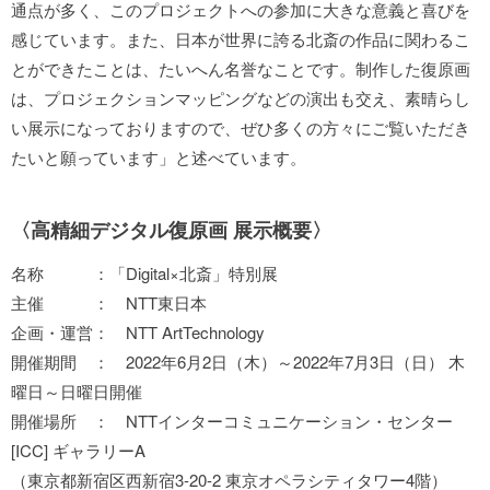
通点が多く、このプロジェクトへの参加に大きな意義と喜びを
感じています。また、日本が世界に誇る北斎の作品に関わるこ
とができたことは、たいへん名誉なことです。制作した復原画
は、プロジェクションマッピングなどの演出も交え、素晴らし
い展示になっておりますので、ぜひ多くの方々にご覧いただき
たいと願っています」と述べています。
〈高精細デジタル復原画 展示概要〉
名称 ：「Digital×北斎」特別展
主催 ： NTT東日本
企画・運営： NTT ArtTechnology
開催期間 ： 2022年6月2日（木）～2022年7月3日（日） 木
曜日～日曜日開催
開催場所 ： NTTインターコミュニケーション・センター
[ICC] ギャラリーA
（東京都新宿区西新宿3-20-2 東京オペラシティタワー4階）