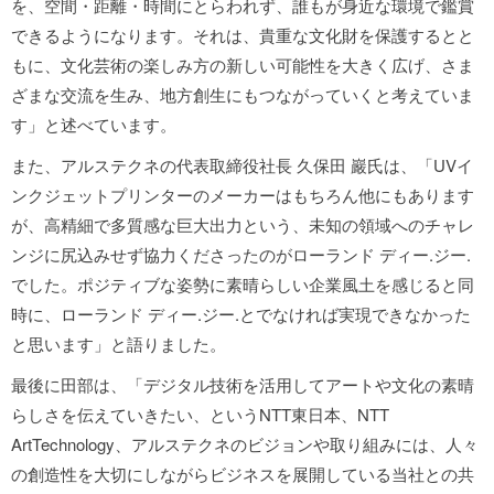
を、空間・距離・時間にとらわれず、誰もが身近な環境で鑑賞
できるようになります。それは、貴重な文化財を保護するとと
もに、文化芸術の楽しみ方の新しい可能性を大きく広げ、さま
ざまな交流を生み、地方創生にもつながっていくと考えていま
す」と述べています。
また、アルステクネの代表取締役社長 久保田 巖氏は、「UVイ
ンクジェットプリンターのメーカーはもちろん他にもあります
が、高精細で多質感な巨大出力という、未知の領域へのチャレ
ンジに尻込みせず協力くださったのがローランド ディー.ジー.
でした。ポジティブな姿勢に素晴らしい企業風土を感じると同
時に、ローランド ディー.ジー.とでなければ実現できなかった
と思います」と語りました。
最後に田部は、「デジタル技術を活用してアートや文化の素晴
らしさを伝えていきたい、というNTT東日本、NTT
ArtTechnology、アルステクネのビジョンや取り組みには、人々
の創造性を大切にしながらビジネスを展開している当社との共