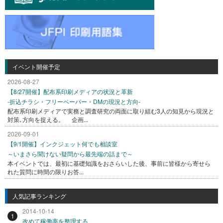
イベント開催予定
2026-08-27
【8/27開催】配布系印刷メディアの状況と革新
-折込チラシ・フリーペーパー・DMの現況と方向-
配布系印刷メディアで実務と調査研究の両面に取り組む3人の知見から現況と
対策､方向を捉える。 企画...
2026-09-01
【9/1開催】インクジェット何でも相談室
～いまさら聞けない疑問から最先端の話まで～
本イベントでは、最初に基礎知識をおさらいした後、事前に皆様から寄せら
れた質問に時間の限りお答...
人気記事ランキング
2014-10-14
1
改めて稼働率を整理する