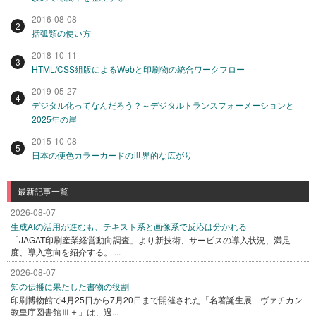
2016-08-08
2
括弧類の使い方
2018-10-11
3
HTML/CSS組版によるWebと印刷物の統合ワークフロー
2019-05-27
4
デジタル化ってなんだろう？～デジタルトランスフォーメーションと
2025年の崖
2015-10-08
5
日本の便色カラーカードの世界的な広がり
最新記事一覧
2026-08-07
生成AIの活用が進むも、テキスト系と画像系で反応は分かれる
「JAGAT印刷産業経営動向調査」より新技術、サービスの導入状況、満足
度、導入意向を紹介する。 ...
2026-08-07
知の伝播に果たした書物の役割
印刷博物館で4月25日から7月20日まで開催された「名著誕生展 ヴァチカン
教皇庁図書館Ⅲ＋」は、過...