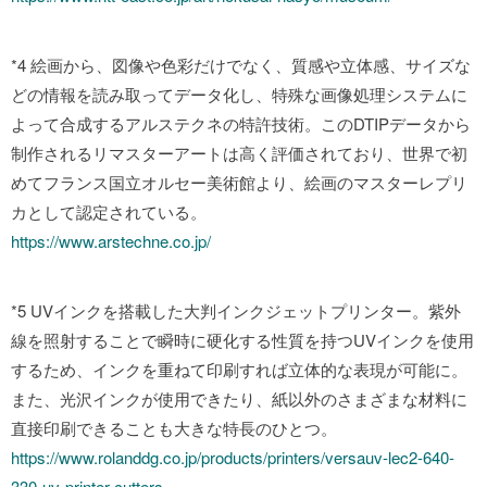
*4 絵画から、図像や色彩だけでなく、質感や立体感、サイズな
どの情報を読み取ってデータ化し、特殊な画像処理システムに
よって合成するアルステクネの特許技術。このDTIPデータから
制作されるリマスターアートは高く評価されており、世界で初
めてフランス国立オルセー美術館より、絵画のマスターレプリ
カとして認定されている。
https://www.arstechne.co.jp/
*5 UVインクを搭載した大判インクジェットプリンター。紫外
線を照射することで瞬時に硬化する性質を持つUVインクを使用
するため、インクを重ねて印刷すれば立体的な表現が可能に。
また、光沢インクが使用できたり、紙以外のさまざまな材料に
直接印刷できることも大きな特長のひとつ。
https://www.rolanddg.co.jp/products/printers/versauv-lec2-640-
330-uv-printer-cutters