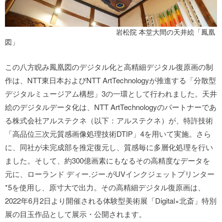
岩松院 本堂大間の天井絵「鳳凰
図」
この八方睨み鳳凰図のデジタル化と高精細デジタル復原画の制
作は、NTT東日本およびNTT ArtTechnologyが推進する「分散型
デジタルミュージアム構想」3の一環として行われました。天井
絵のデジタルデータ化は、NTT ArtTechnologyのパートナーであ
る株式会社アルステクネ（以下：アルステクネ）が、特許技術
「高品位三次元質感画像処理技術DTIP」4を用いて実施。さら
に、同社が未完成部を推定復元し、質感毎に多層化処理を行い
ました。そして、約300億画素にもなるその高精度なデータを
元に、ローランド ディー.ジー.がUVインクジェットプリンター
*5を使用し、原寸大で出力。その高精細デジタル復原画は、
2022年6月2日より開催される体験型美術展「Digital×北斎」特別
展の目玉作品として展示・公開されます。