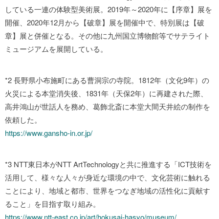
している一連の体験型美術展。2019年～2020年に【序章】展を
開催、2020年12月から【破章】展を開催中で、特別展は【破
章】展と併催となる。その他に九州国立博物館等でサテライト
ミュージアムを展開している。
*2 長野県小布施町にある曹洞宗の寺院。1812年（文化9年）の
火災による本堂消失後、1831年（天保2年）に再建された際、
高井鴻山が世話人を務め、葛飾北斎に本堂大間天井絵の制作を
依頼した。
https://www.gansho-in.or.jp/
*3 NTT東日本がNTT ArtTechnologyと共に推進する「ICT技術を
活用して、様々な人々が身近な環境の中で、文化芸術に触れる
ことにより、地域と都市、世界をつなぎ地域の活性化に貢献す
ること」を目指す取り組み。
https://www.ntt-east.co.jp/art/hokusai-hasyo/museum/