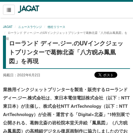
JAGAT
ニュースラウンジ
他社リリース
ローランド ディー.ジー.のUVインクジェットプリンターで葛飾北斎「八方睨み鳳凰図」を
再現
ローランド ディー.ジー.のUVインクジェッ
トプリンターで葛飾北斎「八方睨み鳳凰
図」を再現
掲載日：2022年6月2日
業務用インクジェットプリンターを製造・販売する
ローランド
ディー.ジー.株式会社
は、東日本電信電話株式会社（以下：NTT
東日本）が主催し、株式会社NTT ArtTechnology（以下：NTT
ArtTechnology）が企画・運営する「Digital×北斎」*1特別展で
公開される、葛飾北斎の岩松院本堂天井絵「鳳凰図」（八方睨
み鳳凰図）の高精細デジタル復原画制作に協力しましたのでお