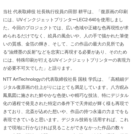
当社 代表取締役 社長執行役員の田部 耕平は、「復原画の印刷
には、UVインクジェットプリンターLEC2-640を使用しまし
た。今回のプロジェクトでは、広い色域や正確な色再現性が求
められるだけでなく、絵具の風合いや、人の手で描かれた筆使
いの質感、金箔の輝き、そして、この作品の最大の見所であ
る“油煙墨の反射”などを忠実に再現する必要があり、そのため
には、特殊印刷が行えるUVインクジェットプリンターの表現力
が必要不可欠でした」と語ります。
NTT ArtTechnologyの代表取締役社長 国枝 学氏は、「高精細デ
ジタル復原画の仕上がりにはとても満足しています。八方睨み
鳳凰図に施された鮮やかな色使いや精巧な技法、特にデジタル
化の過程で発見された特定の条件下で天井絵が輝く様も再現で
きており、北斎が込めた想いや、作品の持つ永遠の力までをも
表現できていると思います。デジタル技術を活用すれば、これ
まで現地に行かなければ見ることができなかった作品の数々