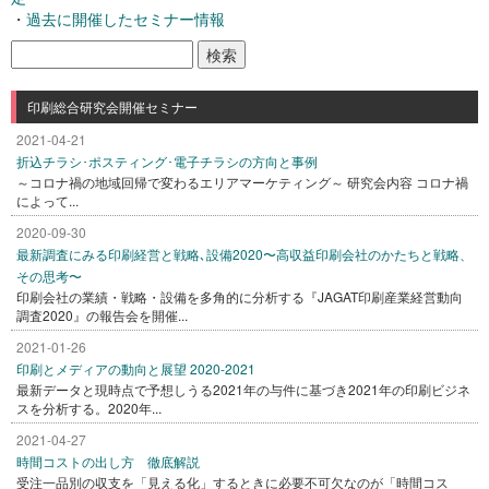
・
過去に開催したセミナー情報
検
索:
印刷総合研究会開催セミナー
2021-04-21
折込チラシ･ポスティング･電子チラシの方向と事例
～コロナ禍の地域回帰で変わるエリアマーケティング～ 研究会内容 コロナ禍
によって...
2020-09-30
最新調査にみる印刷経営と戦略､設備2020〜高収益印刷会社のかたちと戦略、
その思考〜
印刷会社の業績・戦略・設備を多角的に分析する『JAGAT印刷産業経営動向
調査2020』の報告会を開催...
2021-01-26
印刷とメディアの動向と展望 2020-2021
最新データと現時点で予想しうる2021年の与件に基づき2021年の印刷ビジネ
スを分析する。2020年...
2021-04-27
時間コストの出し方 徹底解説
受注一品別の収支を「見える化」するときに必要不可欠なのが「時間コス