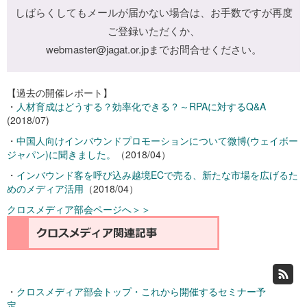
しばらくしてもメールが届かない場合は、お手数ですが再度
ご登録いただくか、
webmaster@jagat.or.jpまでお問合せください。
【過去の開催レポート】
・
人材育成はどうする？効率化できる？～RPAに対するQ&A
(2018/07)
・
中国人向けインバウンドプロモーションについて微博(ウェイボー
ジャパン)に聞きました。
（2018/04）
・
インバウンド客を呼び込み越境ECで売る、新たな市場を広げるた
めのメディア活用
（2018/04）
クロスメディア部会ページへ＞＞
・
クロスメディア部会トップ・これから開催するセミナー予
定