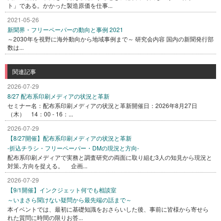
ト」である。かかった製造原価を仕事...
2021-05-26
新聞界・フリーペーパーの動向と事例 2021
～2030年を視野に海外動向から地域事例まで～ 研究会内容 国内の新聞発行部
数は...
関連記事
2026-07-29
8/27 配布系印刷メディアの状況と革新
セミナー名：配布系印刷メディアの状況と革新開催日：2026年8月27日
（木） 14：00 - 16：...
2026-07-29
【8/27開催】配布系印刷メディアの状況と革新
-折込チラシ・フリーペーパー・DMの現況と方向-
配布系印刷メディアで実務と調査研究の両面に取り組む3人の知見から現況と
対策､方向を捉える。 企画...
2026-07-29
【9/1開催】インクジェット何でも相談室
～いまさら聞けない疑問から最先端の話まで～
本イベントでは、最初に基礎知識をおさらいした後、事前に皆様から寄せら
れた質問に時間の限りお答...