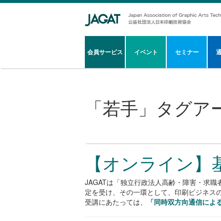
会員サービス
イベント
セミナー
「
若手
」タグア
【オンライン】
JAGATは「独立行政法人高齢・障害・求
定を受け、その一環として、印刷ビジネス
受講にあたっては、
「同時双方向通信によ