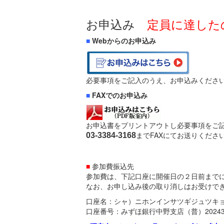
お申込み
定員に達した
■
Webからのお申込み
必要事項をご記入のうえ、お申込みくださ
■
FAXでのお申込み
お申込書をプリントアウトし必要事項をご
までFAXにてお送りくださ
03-3384-3168
■
参加費振込先
参加費は、下記口座に開催日の２日前まで
なお、お申し込み後の取り消しはお受けで
口座名：シャ）ニホンインサツギジュツキ
口座番号：みずほ銀行中野支店（普）20243