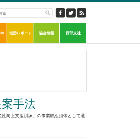
fo
出版/レポート
協会情報
西部支社
提案手法
産性向上支援訓練」の事業取組団体として選