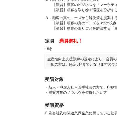
【演習】顧客のビジネスを「マーケティ
【演習】顧客を取り巻く環境を分析する(
３．顧客の真のニーズから解決策を提案す
【演習】顧客の真のニーズを3つの視点
【演習】顧客の困りごとを解決する「困
定員
満員御礼！
15名
生産性向上支援訓練の規定により、会員の
一般の方は、限定5枠までとなりますので
受講対象
・新人・中途入社～若手社員の方で、印刷
・提案営業のノウハウを習得したい方
受講資格
印刷会社及び関連業界企業に属している社