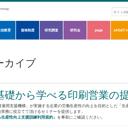
通信教育
資格制度
研究調査
研究会
page
JAGAT in
ーカイブ
基礎から学べる印刷営業の
職者雇用支援機構」が実施する企業の労働生産性の向上を目的とした「生
の実務に役立てて頂けるセミナーを提供します。
る生産性向上支援訓練利用規約」
を事前にご確認ください。