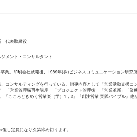
所 代表取締役
ネジメント・コンサルタント
部卒業。印刷会社就職後、1989年(株)ビジネスコミュニケーション研
修、コンサルティングを行っている。指導内容として「営業活動支援コ
グ」「営業管理職再生講座」「プロジェクト管理術」「営業革新」「業
）、『こころときめく営業楽（学）1，2』『創注営業 実践バイブル』他
 ※但し定員になり次第締め切ります。