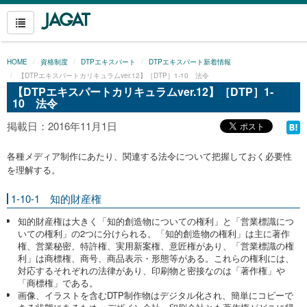
HOME
資格制度
DTPエキスパート
DTPエキスパート新着情報
【DTPエキスパートカリキュラムver.12】［DTP］1-10 法令
【DTPエキスパートカリキュラムver.12】［DTP］1-
10 法令
掲載日：2016年11月1日
各種メディア制作にあたり、関連する法令について把握しておく必要性
を理解する。
1-10-1 知的財産権
知的財産権は大きく「知的創造物についての権利」と「営業標識につ
いての権利」の2つに分けられる。「知的創造物の権利」は主に著作
権、営業秘密、特許権、実用新案権、意匠権があり、「営業標識の権
利」は商標権、商号、商品表示・形態等がある。これらの権利には、
対応するそれぞれの法律があり、印刷物と密接なのは「著作権」や
「商標権」である。
画像、イラストを含むDTP制作物はデジタル化され、簡単にコピーで