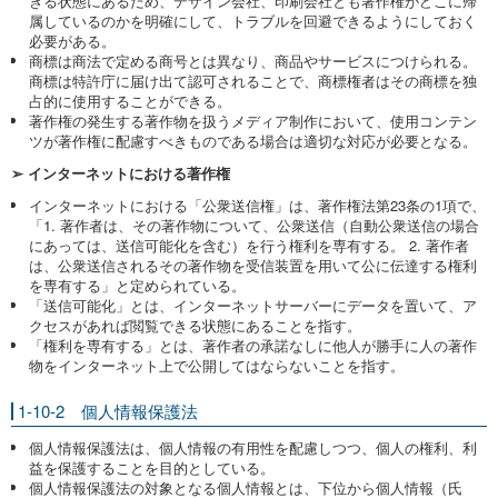
きる状態にあるため、デザイン会社、印刷会社とも著作権がどこに帰
属しているのかを明確にして、トラブルを回避できるようにしておく
必要がある。
商標は商法で定める商号とは異なり、商品やサービスにつけられる。
商標は特許庁に届け出て認可されることで、商標権者はその商標を独
占的に使用することができる。
著作権の発生する著作物を扱うメディア制作において、使用コンテン
ツが著作権に配慮すべきものである場合は適切な対応が必要となる。
➢ インターネットにおける著作権
インターネットにおける「公衆送信権」は、著作権法第23条の1項で、
「1. 著作者は、その著作物について、公衆送信（自動公衆送信の場合
にあっては、送信可能化を含む）を行う権利を専有する。 2. 著作者
は、公衆送信されるその著作物を受信装置を用いて公に伝達する権利
を専有する」と定められている。
「送信可能化」とは、インターネットサーバーにデータを置いて、ア
クセスがあれば閲覧できる状態にあることを指す。
「権利を専有する」とは、著作者の承諾なしに他人が勝手に人の著作
物をインターネット上で公開してはならないことを指す。
1-10-2 個人情報保護法
個人情報保護法は、個人情報の有用性を配慮しつつ、個人の権利、利
益を保護することを目的としている。
個人情報保護法の対象となる個人情報とは、下位から個人情報（氏