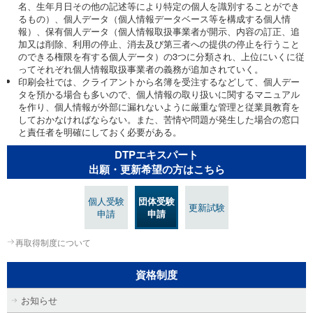
名、生年月日その他の記述等により特定の個人を識別することができ
るもの）、個人データ（個人情報データベース等を構成する個人情
報）、保有個人データ（個人情報取扱事業者が開示、内容の訂正、追
加又は削除、利用の停止、消去及び第三者への提供の停止を行うこと
のできる権限を有する個人データ）の3つに分類され、上位にいくに従
ってそれぞれ個人情報取扱事業者の義務が追加されていく。
印刷会社では、クライアントから名簿を受注するなどして、個人デー
タを預かる場合も多いので、個人情報の取り扱いに関するマニュアル
を作り、個人情報が外部に漏れないように厳重な管理と従業員教育を
しておかなければならない。また、苦情や問題が発生した場合の窓口
と責任者を明確にしておく必要がある。
DTPエキスパート
出願・更新希望の方はこちら
個人受験
団体受験
更新試験
申請
申請
再取得制度について
資格制度
お知らせ