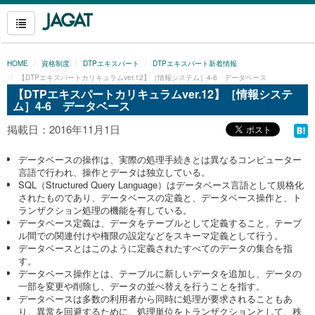
HOME
資格制度
DTPエキスパート
DTPエキスパート新着情報
【DTPエキスパートカリキュラムver.12】［情報システム］4-6 データベース
【DTPエキスパートカリキュラムver.12】［情報システ
ム］4-6 データベース
掲載日：2016年11月1日
データベースの操作は、実際の処理手続きとは異なるコンピューター
言語で行われ、操作とデータは独立している。
SQL（Structured Query Language）はデータベース言語として規格化
されたものであり、データベースの定義と、データベース操作と、ト
ランザクション処理の機能を有している。
データベース定義は、データをテーブルとして定義すること、テーブ
ル間での関連付けや権限の設定などをスキーマ定義として行う。
データベースとはこのように定義されたすべてのデータの集合を指
す。
データベース操作とは、テーブルに新しいデータを追加し、データの
一部を変更や削除し、データの並べ替えを行うことを指す。
データベースは多数の利用者から同時に処理が要求されることもあ
り、異常を回避するために、処理単位をトランザクションとして、秩