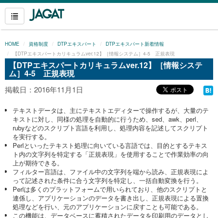
HOME
資格制度
DTPエキスパート
DTPエキスパート新着情報
【DTPエキスパートカリキュラムver.12】［情報システム］4-5 正規表現
【DTPエキスパートカリキュラムver.12】［情報システ
ム］4-5 正規表現
掲載日：2016年11月1日
テキストデータは、主にテキストエディターで操作するが、大量のテ
キストに対し、同様の処理を自動的に行うため、sed、awk、perl、
rubyなどのスクリプト言語を利用し、処理内容を記述してスクリプト
を実行する。
Perlといったテキスト処理に向いている言語では、目的とするテキス
ト内の文字列を特定する「正規表現」を使用することで作業効率の向
上が期待できる。
フィルター言語は、ファイル中の文字列を端から読み、正規表現によ
って記述された条件に合う文字列を特定し、一括自動変換を行う。
Perlは多くのプラットフォームで用いられており、他のスクリプトと
連係し、アプリケーションのデータを書き出し、正規表現による置換
処理などを行い、元のアプリケーションに戻すことも可能である。
この機能は、データベースに蓄積されたデータを印刷用のデータとし