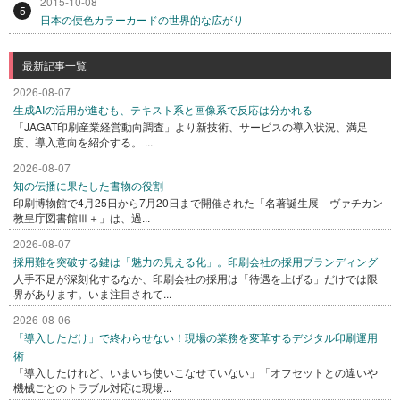
2015-10-08
5
日本の便色カラーカードの世界的な広がり
最新記事一覧
2026-08-07
生成AIの活用が進むも、テキスト系と画像系で反応は分かれる
「JAGAT印刷産業経営動向調査」より新技術、サービスの導入状況、満足
度、導入意向を紹介する。 ...
2026-08-07
知の伝播に果たした書物の役割
印刷博物館で4月25日から7月20日まで開催された「名著誕生展 ヴァチカン
教皇庁図書館Ⅲ＋」は、過...
2026-08-07
採用難を突破する鍵は「魅力の見える化」。印刷会社の採用ブランディング
人手不足が深刻化するなか、印刷会社の採用は「待遇を上げる」だけでは限
界があります。いま注目されて...
2026-08-06
「導入しただけ」で終わらせない！現場の業務を変革するデジタル印刷運用
術
「導入したけれど、いまいち使いこなせていない」「オフセットとの違いや
機械ごとのトラブル対応に現場...