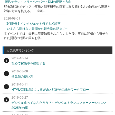
-折込チラシ・フリーペーパー・DMの現況と方向-
配布系印刷メディアで実務と調査研究の両面に取り組む3人の知見から現況と
対策､方向を捉える。 企画...
2026-09-01
【9/1開催】インクジェット何でも相談室
～いまさら聞けない疑問から最先端の話まで～
本イベントでは、最初に基礎知識をおさらいした後、事前に皆様から寄せら
れた質問に時間の限りお答...
人気記事ランキング
2014-10-14
1
改めて稼働率を整理する
2016-08-08
2
括弧類の使い方
2018-10-11
3
HTML/CSS組版によるWebと印刷物の統合ワークフロー
2019-05-27
4
デジタル化ってなんだろう？～デジタルトランスフォーメーションと
2025年の崖