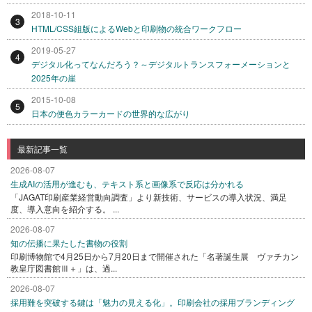
2018-10-11
3
HTML/CSS組版によるWebと印刷物の統合ワークフロー
2019-05-27
4
デジタル化ってなんだろう？～デジタルトランスフォーメーションと
2025年の崖
2015-10-08
5
日本の便色カラーカードの世界的な広がり
最新記事一覧
2026-08-07
生成AIの活用が進むも、テキスト系と画像系で反応は分かれる
「JAGAT印刷産業経営動向調査」より新技術、サービスの導入状況、満足
度、導入意向を紹介する。 ...
2026-08-07
知の伝播に果たした書物の役割
印刷博物館で4月25日から7月20日まで開催された「名著誕生展 ヴァチカン
教皇庁図書館Ⅲ＋」は、過...
2026-08-07
採用難を突破する鍵は「魅力の見える化」。印刷会社の採用ブランディング