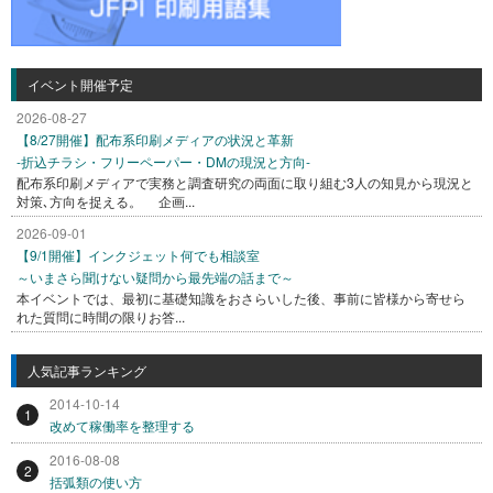
イベント開催予定
2026-08-27
【8/27開催】配布系印刷メディアの状況と革新
-折込チラシ・フリーペーパー・DMの現況と方向-
配布系印刷メディアで実務と調査研究の両面に取り組む3人の知見から現況と
対策､方向を捉える。 企画...
2026-09-01
【9/1開催】インクジェット何でも相談室
～いまさら聞けない疑問から最先端の話まで～
本イベントでは、最初に基礎知識をおさらいした後、事前に皆様から寄せら
れた質問に時間の限りお答...
人気記事ランキング
2014-10-14
1
改めて稼働率を整理する
2016-08-08
2
括弧類の使い方