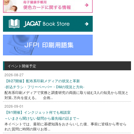
イベント開催予定
2026-08-27
【8/27開催】配布系印刷メディアの状況と革新
-折込チラシ・フリーペーパー・DMの現況と方向-
配布系印刷メディアで実務と調査研究の両面に取り組む3人の知見から現況と
対策､方向を捉える。 企画...
2026-09-01
【9/1開催】インクジェット何でも相談室
～いまさら聞けない疑問から最先端の話まで～
本イベントでは、最初に基礎知識をおさらいした後、事前に皆様から寄せら
れた質問に時間の限りお答...