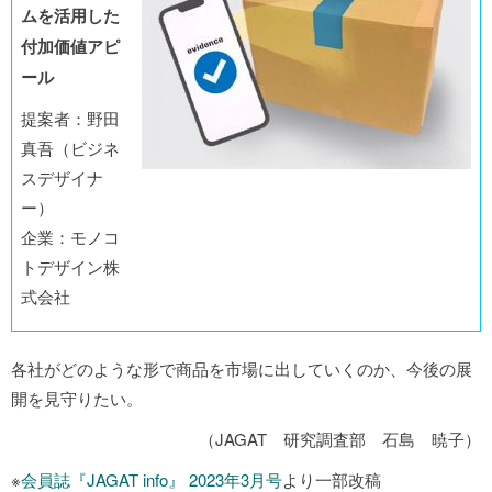
ムを活用した
付加価値アピ
ール
提案者：野田
真吾（ビジネ
スデザイナ
ー）
企業：モノコ
トデザイン株
式会社
各社がどのような形で商品を市場に出していくのか、今後の展
開を見守りたい。
（JAGAT 研究調査部 石島 暁子）
※
会員誌『JAGAT info』 2023年3月号
より一部改稿