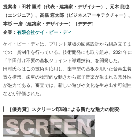
提案者：田村 匡將（代表・建築家・デザイナー）、元木 龍也
（エンジニア）、高橋 窓太郎（ビジネスアーキテクチャー）、
本杉 一磨（建築家・デザイナー）［デデデ］
企業：
有限会社ケイ・ピー・ディ
ケイ・ピー・ディは、プリント基板の回路設計から組み立てま
での一貫制作を行っている。技術開発にも取り組み、2021年に
「半田付け不要の基板ジョイント導通技術」を開発した。
田村氏らはこの技術を応用し、歯車型の基板を用いた音再生装
置を構想。歯車の物理的な動きから電子音楽が生まれる意外性
が魅力である。審査では、新しい遊びや文化を生み出す可能性
などが評価された。
［優秀賞］スクリーン印刷による新たな魅力の開発