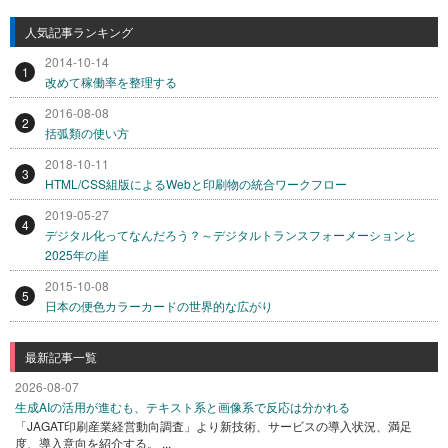
人気記事ランキング
2014-10-14
1
改めて稼働率を整理する
2016-08-08
2
括弧類の使い方
2018-10-11
3
HTML/CSS組版によるWebと印刷物の統合ワークフロー
2019-05-27
4
デジタル化ってなんだろう？～デジタルトランスフォーメーションと
2025年の崖
2015-10-08
5
日本の便色カラーカードの世界的な広がり
最新記事一覧
2026-08-07
生成AIの活用が進むも、テキスト系と画像系で反応は分かれる
「JAGAT印刷産業経営動向調査」より新技術、サービスの導入状況、満足
度、導入意向を紹介する。 ...