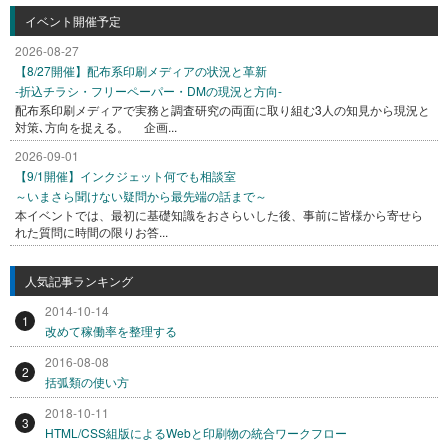
イベント開催予定
2026-08-27
【8/27開催】配布系印刷メディアの状況と革新
-折込チラシ・フリーペーパー・DMの現況と方向-
配布系印刷メディアで実務と調査研究の両面に取り組む3人の知見から現況と
対策､方向を捉える。 企画...
2026-09-01
【9/1開催】インクジェット何でも相談室
～いまさら聞けない疑問から最先端の話まで～
本イベントでは、最初に基礎知識をおさらいした後、事前に皆様から寄せら
れた質問に時間の限りお答...
人気記事ランキング
2014-10-14
1
改めて稼働率を整理する
2016-08-08
2
括弧類の使い方
2018-10-11
3
HTML/CSS組版によるWebと印刷物の統合ワークフロー