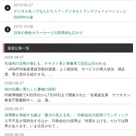
2019-05-27
4
デジタル化ってなんだろう？～デジタルトランスフォーメーションと
2025年の崖
2015-10-08
5
日本の便色カラーカードの世界的な広がり
最新記事一覧
2026-08-07
生成AIの活用が進むも、テキスト系と画像系で反応は分かれる
「JAGAT印刷産業経営動向調査」より新技術、サービスの導入状況、満足
度、導入意向を紹介する。 ...
2026-08-07
知の伝播に果たした書物の役割
印刷博物館で4月25日から7月20日まで開催された「名著誕生展 ヴァチカン
教皇庁図書館Ⅲ＋」は、過...
2026-08-07
採用難を突破する鍵は「魅力の見える化」。印刷会社の採用ブランディング
人手不足が深刻化するなか、印刷会社の採用は「待遇を上げる」だけでは限
界があります。いま注目されて...
2026-08-06