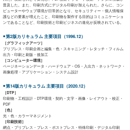
普及した。また、印刷方式にデジタル印刷が加えられた。さらに、コン
ピューターやウェブ環境が日常的となり、セキュリティー・個人情報保
護などの要素が増えたこと、印刷物を製作する目的はコミュニケーショ
ンであることなど、印刷技術と印刷ビジネスの進化が反映されている。
第2版カリキュラム 主要項目（1996.12）
［グラフィックアーツ］
プリプレス・印刷企画と編集・色・スキャニング・レタッチ・フィルム
出力・印刷と刷版・後加工
［コンピューター環境］
ページネーションデータ・ハードウェア・OS・入出力・ネットワーク・
画像処理・アプリケーション・システム設計
第14版カリキュラム 主要項目（2020.12）
［DTP］
印刷物・工程設計・DTP環境・契約・文字・画像・レイアウト・校正・
PDF
［色］
光・色・カラーマネジメント
［印刷技術］
網点・プリプレス・プレス・ポストプレス・特殊印刷・デジタル印刷