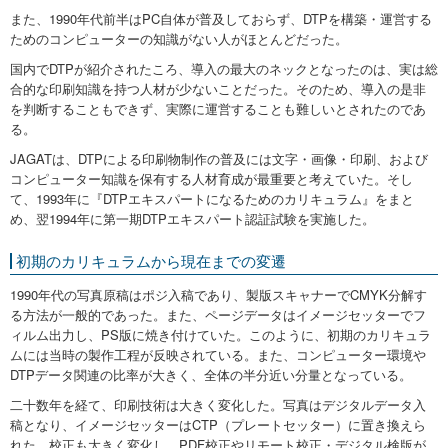
また、1990年代前半はPC自体が普及しておらず、DTPを構築・運営する
ためのコンピューターの知識がない人がほとんどだった。
国内でDTPが紹介されたころ、導入の最大のネックとなったのは、実は総
合的な印刷知識を持つ人材が少ないことだった。そのため、導入の是非
を判断することもできず、実際に運営することも難しいとされたのであ
る。
JAGATは、DTPによる印刷物制作の普及には文字・画像・印刷、および
コンピューター知識を保有する人材育成が最重要と考えていた。そし
て、1993年に『DTPエキスパートになるためのカリキュラム』をまと
め、翌1994年に第一期DTPエキスパート認証試験を実施した。
初期のカリキュラムから現在までの変遷
1990年代の写真原稿はポジ入稿であり、製版スキャナーでCMYK分解す
る方法が一般的であった。また、ページデータはイメージセッターでフ
ィルム出力し、PS版に焼き付けていた。このように、初期のカリキュラ
ムには当時の製作工程が反映されている。また、コンピューター環境や
DTPデータ関連の比率が大きく、全体の半分近い分量となっている。
二十数年を経て、印刷技術は大きく変化した。写真はデジタルデータ入
稿となり、イメージセッターはCTP（プレートセッター）に置き換えら
れた。校正も大きく変化し、PDF校正やリモート校正・デジタル検版が