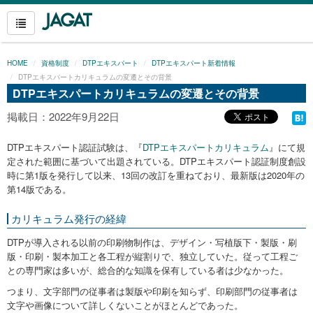
HOME
資格制度
DTPエキスパート
DTPエキスパート新着情報
DTPエキスパートカリキュラムの変遷とその背景
DTPエキスパートカリキュラムの変遷とその背景
掲載日：2022年9月22日
DTPエキスパート認証試験は、『
DTPエキスパートカリキュラム
』にて規
定された範囲に基づいて出題されている。DTPエキスパート認証制度創設
時に第1版を発行して以来、13回の改訂を重ねており、最新版は2020年の
第14版である。
カリキュラム発行の経緯
DTPが導入される以前の印刷物制作は、デザイン・写植版下・製版・刷
版・印刷・製本加工と各工程が縦割りで、独立していた。従って工程ご
との専門家は多いが、総合的な知識を保有している者は少なかった。
つまり、文字部門の従事者は製版や印刷を知らず、印刷部門の従事者は
文字や画像について詳しくないことがほとんどであった。