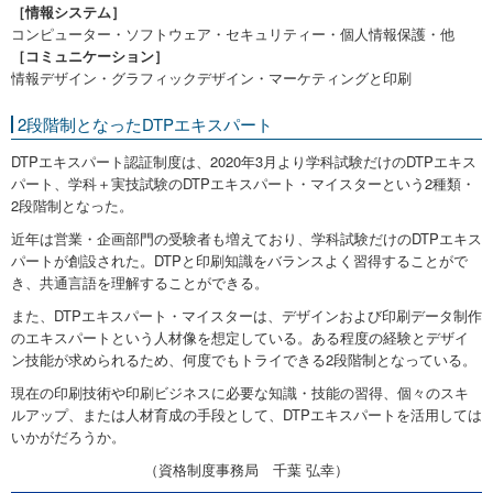
［情報システム］
コンピューター・ソフトウェア・セキュリティー・個人情報保護・他
［コミュニケーション］
情報デザイン・グラフィックデザイン・マーケティングと印刷
2段階制となったDTPエキスパート
DTPエキスパート認証制度は、2020年3月より学科試験だけのDTPエキス
パート、学科＋実技試験のDTPエキスパート・マイスターという2種類・
2段階制となった。
近年は営業・企画部門の受験者も増えており、学科試験だけのDTPエキス
パートが創設された。DTPと印刷知識をバランスよく習得することがで
き、共通言語を理解することができる。
また、DTPエキスパート・マイスターは、デザインおよび印刷データ制作
のエキスパートという人材像を想定している。ある程度の経験とデザイ
ン技能が求められるため、何度でもトライできる2段階制となっている。
現在の印刷技術や印刷ビジネスに必要な知識・技能の習得、個々のスキ
ルアップ、または人材育成の手段として、DTPエキスパートを活用しては
いかがだろうか。
（資格制度事務局 千葉 弘幸）