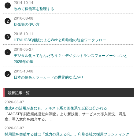
2014-10-14
1
改めて稼働率を整理する
2016-08-08
2
括弧類の使い方
2018-10-11
3
HTML/CSS組版によるWebと印刷物の統合ワークフロー
2019-05-27
4
デジタル化ってなんだろう？～デジタルトランスフォーメーションと
2025年の崖
2015-10-08
5
日本の便色カラーカードの世界的な広がり
最新記事一覧
2026-08-07
生成AIの活用が進むも、テキスト系と画像系で反応は分かれる
「JAGAT印刷産業経営動向調査」より新技術、サービスの導入状況、満足
度、導入意向を紹介する。 ...
2026-08-07
採用難を突破する鍵は「魅力の見える化」。印刷会社の採用ブランディング