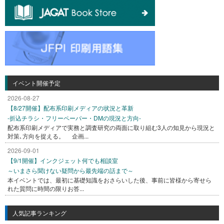
イベント開催予定
2026-08-27
【8/27開催】配布系印刷メディアの状況と革新
-折込チラシ・フリーペーパー・DMの現況と方向-
配布系印刷メディアで実務と調査研究の両面に取り組む3人の知見から現況と
対策､方向を捉える。 企画...
2026-09-01
【9/1開催】インクジェット何でも相談室
～いまさら聞けない疑問から最先端の話まで～
本イベントでは、最初に基礎知識をおさらいした後、事前に皆様から寄せら
れた質問に時間の限りお答...
人気記事ランキング