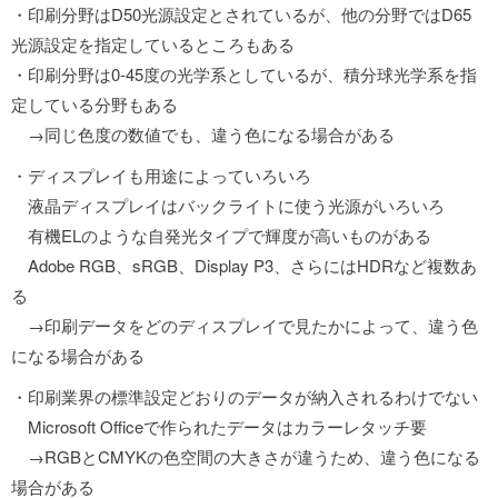
・印刷分野はD50光源設定とされているが、他の分野ではD65
光源設定を指定しているところもある
・印刷分野は0-45度の光学系としているが、積分球光学系を指
定している分野もある
→同じ色度の数値でも、違う色になる場合がある
・ディスプレイも用途によっていろいろ
液晶ディスプレイはバックライトに使う光源がいろいろ
有機ELのような自発光タイプで輝度が高いものがある
Adobe RGB、sRGB、Display P3、さらにはHDRなど複数あ
る
→印刷データをどのディスプレイで見たかによって、違う色
になる場合がある
・印刷業界の標準設定どおりのデータが納入されるわけでない
Microsoft Officeで作られたデータはカラーレタッチ要
→RGBとCMYKの色空間の大きさが違うため、違う色になる
場合がある