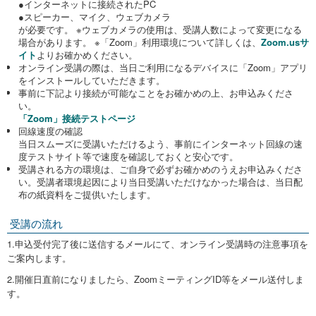
●インターネットに接続されたPC
●スピーカー、マイク、ウェブカメラ
が必要です。 ※ウェブカメラの使用は、受講人数によって変更になる
場合があります。 ※「Zoom」利用環境について詳しくは、
Zoom.usサ
イト
よりお確かめください。
オンライン受講の際は、当日ご利用になるデバイスに「Zoom」アプリ
をインストールしていただきます。
事前に下記より接続が可能なことをお確かめの上、お申込みくださ
い。
「Zoom」接続テストページ
回線速度の確認
当日スムーズに受講いただけるよう、事前にインターネット回線の速
度テストサイト等で速度を確認しておくと安心です。
受講される方の環境は、ご自身で必ずお確かめのうえお申込みくださ
い。受講者環境起因により当日受講いただけなかった場合は、当日配
布の紙資料をご提供いたします。
受講の流れ
1.申込受付完了後に送信するメールにて、オンライン受講時の注意事項を
ご案内します。
2.開催日直前になりましたら、ZoomミーティングID等をメール送付しま
す。