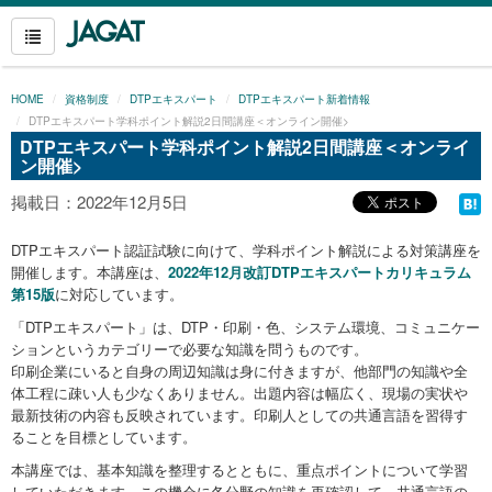
HOME
資格制度
DTPエキスパート
DTPエキスパート新着情報
DTPエキスパート学科ポイント解説2日間講座＜オンライン開催>
DTPエキスパート学科ポイント解説2日間講座＜オンライ
ン開催>
掲載日：2022年12月5日
DTPエキスパート認証試験に向けて、学科ポイント解説による対策講座を
開催します。本講座は、
2022年12月改訂DTPエキスパートカリキュラム
第15版
に対応しています。
「DTPエキスパート」は、DTP・印刷・色、システム環境、コミュニケー
ションというカテゴリーで必要な知識を問うものです。
印刷企業にいると自身の周辺知識は身に付きますが、他部門の知識や全
体工程に疎い人も少なくありません。出題内容は幅広く、現場の実状や
最新技術の内容も反映されています。印刷人としての共通言語を習得す
ることを目標としています。
本講座では、基本知識を整理するとともに、重点ポイントについて学習
していただきます。この機会に各分野の知識を再確認して、共通言語の