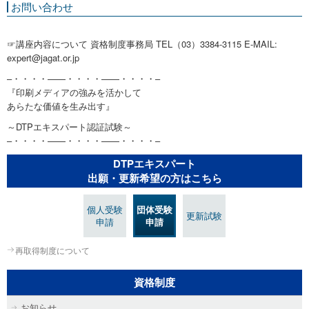
お問い合わせ
☞講座内容について 資格制度事務局 TEL（03）3384-3115 E-MAIL:
expert@jagat.or.jp
–・・・・——・・・・——・・・・–
『印刷メディアの強みを活かして
あらたな価値を生み出す』
～DTPエキスパート認証試験～
–・・・・——・・・・——・・・・–
DTPエキスパート
出願・更新希望の方はこちら
個人受験
団体受験
更新試験
申請
申請
再取得制度について
資格制度
お知らせ