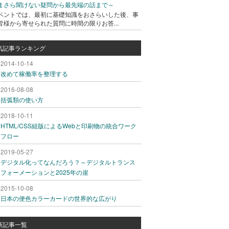
まさら聞けない疑問から最先端の話まで～
ベントでは、最初に基礎知識をおさらいした後、事
皆様から寄せられた質問に時間の限りお答...
気記事ランキング
2014-10-14
改めて稼働率を整理する
2016-08-08
括弧類の使い方
2018-10-11
HTML/CSS組版によるWebと印刷物の統合ワーク
フロー
2019-05-27
デジタル化ってなんだろう？～デジタルトランス
フォーメーションと2025年の崖
2015-10-08
日本の便色カラーカードの世界的な広がり
新記事一覧