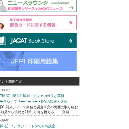
ベント開催予定
-08-27
/27開催】配布系印刷メディアの状況と革新
込チラシ・フリーペーパー・DMの現況と方向-
系印刷メディアで実務と調査研究の両面に取り組む
の知見から現況と対策､方向を捉える。 企画...
-09-01
/1開催】インクジェット何でも相談室