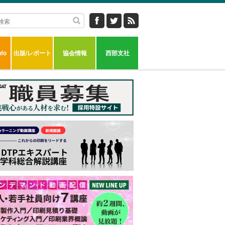
fo
出版/レポート
協会情報
西部支社