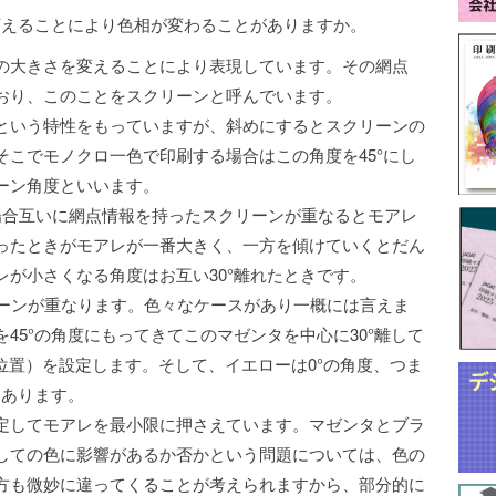
変えることにより色相が変わることがありますか。
の大きさを変えることにより表現しています。その網点
おり、このことをスクリーンと呼んでいます。
という特性をもっていますが、斜めにするとスクリーンの
こでモノクロ一色で印刷する場合はこの角度を45°にし
ーン角度といいます。
場合互いに網点情報を持ったスクリーンが重なるとモアレ
ったときがモアレが一番大きく、一方を傾けていくとだん
が小さくなる角度はお互い30°離れたときです。
リーンが重なります。色々なケースがあり一概には言えま
45°の角度にもってきてこのマゼンタを中心に30°離して
の位置）を設定します。そして、イエローは0°の角度、つま
くあります。
定してモアレを最小限に押さえています。マゼンタとブラ
しての色に影響があるか否かという問題については、色の
方も微妙に違ってくることが考えられますから、部分的に