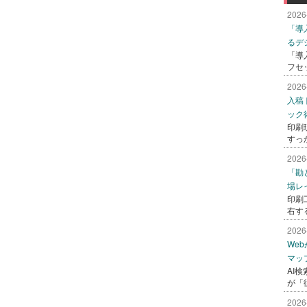
2026
「導
るデ
「導
フセ
2026
入稿
ック
印刷
すっ
2026
「勘
場レ
印刷
右す
2026
We
マッ
AI
が「
2026