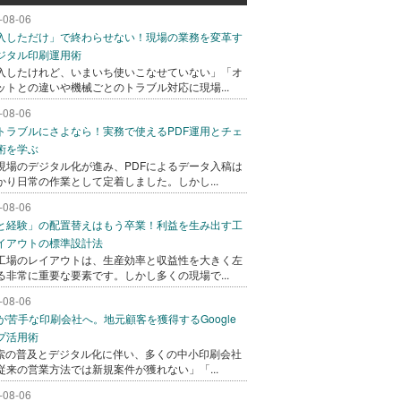
-08-06
入しただけ」で終わらせない！現場の業務を変革す
ジタル印刷運用術
入したけれど、いまいち使いこなせていない」「オ
ットとの違いや機械ごとのトラブル対応に現場...
-08-06
トラブルにさよなら！実務で使えるPDF運用とチェ
術を学ぶ
現場のデジタル化が進み、PDFによるデータ入稿は
かり日常の作業として定着しました。しかし...
-08-06
と経験」の配置替えはもう卒業！利益を生み出す工
イアウトの標準設計法
工場のレイアウトは、生産効率と収益性を大きく左
る非常に重要な要素です。しかし多くの現場で...
-08-06
bが苦手な印刷会社へ。地元顧客を獲得するGoogle
プ活用術
検索の普及とデジタル化に伴い、多くの中小印刷会社
従来の営業方法では新規案件が獲れない」「...
-08-06