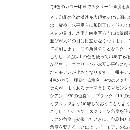
Ｑ4色のカラー印刷でスクリーン角度を
Ａ：印刷の色の濃淡を表現するには網点
は、縦横、水平垂直に規則正しく並んで
人間の目は、水平方向垂直方向には敏感
並びが人間の目に目立たなくなります。そ
て印刷します。この角度のことをスクリ
しかし、2色以上の色を使って印刷する
が発生し、スクリーンがお互い平行にな
だんモアレが小さくなります。一番モアレ
4色のカラー印刷する場合、4つのスク
せんが、よくあるケースとしてマゼンタを
シアン（75°の位置）、ブラック（15°
りブラックより15°離しておくことがよ
こうしたかたちで、スクリーン角度を設
ックの角度を交換したときに、印刷物と
角度を変えることによって、モアレの出