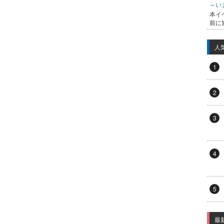
～い
本イ
前に
人
1
2
3
4
5
最