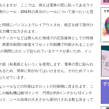
ありますが、ここでは、例えば電車の窓に貼ってあるウイ
用のシール・調味料の表示のシールについて述べたいと思
と同様にパソコン上でレイアウトされ、校正を経て面付け
出力機で出力されます。
ステッカーなどは限られた地域での広告媒体としての性格
、商業印刷用の枚葉オフセット印刷機で印刷されることが
後の期間にわたって貼られているケースが多いため、イン
ク紙（粘着紙ともいう）を使用します。電車の窓に貼られ
あるため、簡単に剥がれてはいけません。そのためフィル
もたせています。
なシールなどの印刷は大ロットの印刷物に含まれます。こ
の輪転機は幅10インチ、円周が約8インチから12インチ
おり、シール自体の大きさから面付けされる数も決まって