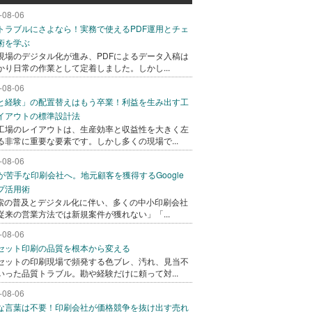
-08-06
トラブルにさよなら！実務で使えるPDF運用とチェ
術を学ぶ
現場のデジタル化が進み、PDFによるデータ入稿は
かり日常の作業として定着しました。しかし...
-08-06
と経験」の配置替えはもう卒業！利益を生み出す工
イアウトの標準設計法
工場のレイアウトは、生産効率と収益性を大きく左
る非常に重要な要素です。しかし多くの現場で...
-08-06
bが苦手な印刷会社へ。地元顧客を獲得するGoogle
プ活用術
検索の普及とデジタル化に伴い、多くの中小印刷会社
従来の営業方法では新規案件が獲れない」「...
-08-06
セット印刷の品質を根本から変える
セットの印刷現場で頻発する色ブレ、汚れ、見当不
いった品質トラブル。勘や経験だけに頼って対...
-08-06
な言葉は不要！印刷会社が価格競争を抜け出す売れ