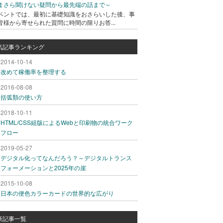
まさら聞けない疑問から最先端の話まで～
ベントでは、最初に基礎知識をおさらいした後、事
皆様から寄せられた質問に時間の限りお答...
気記事ランキング
2014-10-14
改めて稼働率を整理する
2016-08-08
括弧類の使い方
2018-10-11
HTML/CSS組版によるWebと印刷物の統合ワーク
フロー
2019-05-27
デジタル化ってなんだろう？～デジタルトランス
フォーメーションと2025年の崖
2015-10-08
日本の便色カラーカードの世界的な広がり
新記事一覧