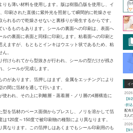
よりも薄い材料を使用します。版は樹脂凸版を使用し、イ
れ、印刷された直後に紫外光を照射して瞬間的に乾燥させ
取られるので乾燥させないと裏移りが発生するからです。
ているものもあります。シールの裏面への印刷は、表面へ
ールの裏面に表面と同様に印刷します。粘着面への印刷と
思えますが、もともとインキはウエット状であるため、粘
せん。
り付けられてから型抜きが行われ、シールの型だけが残さ
れ、シールが完成します。
ものがあります。箔押しはまず、金属をエッチングにより
イ
型の間に箔材を通して行います。
2026
が使われ、その上に剥離層・蒸着層・ノリ層の4層構造に
【8
-折
配布
た型を箔材のベース面側からプレスし、ノリを溶かして箔
3人
は120度～150度で被印刷物の種類により異なります。
2026
り異なります。この箔押しはあくまでもシール印刷用のも
【9