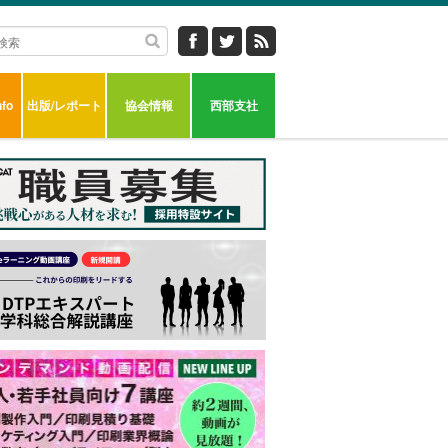
fo
出版/レポート
協会情報
西部支社