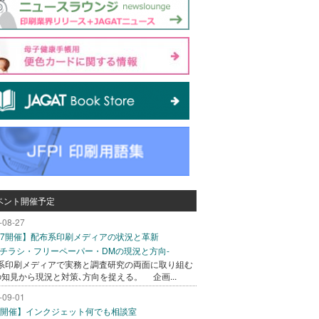
ベント開催予定
-08-27
/27開催】配布系印刷メディアの状況と革新
込チラシ・フリーペーパー・DMの現況と方向-
系印刷メディアで実務と調査研究の両面に取り組む
の知見から現況と対策､方向を捉える。 企画...
-09-01
/1開催】インクジェット何でも相談室