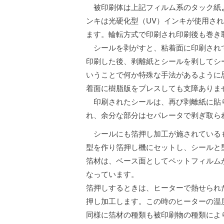
被印刷体は上記フィルム系のタック紙
ンキは光硬化型（UV）インキが使用さ
ます。輪転方式で印刷され印刷後も巻き
シールを剥がすと、粘着面に印刷され
印刷した後、剥離紙とシールを剥してシ
いうことで何か特殊な手法があるように
着面に樹脂版をプレスしても支障ありま
印刷されたシールは、再び剥離紙に貼
れ、余分な部分はセパレータで剥ぎ取ら
シールにも箔押し加工が施されている
型を作り箔押し機にセットし、シールと
箔材は、ベース面としてペットフィルム
なっています。
箔押しするときは、ヒーターで熱せられ
押し加工します。この時のヒーターの温度
同様に箔材の種類も被印刷物の種類によ