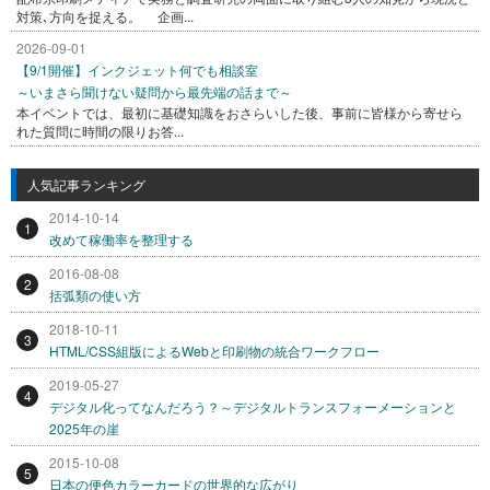
対策､方向を捉える。 企画...
2026-09-01
【9/1開催】インクジェット何でも相談室
～いまさら聞けない疑問から最先端の話まで～
本イベントでは、最初に基礎知識をおさらいした後、事前に皆様から寄せら
れた質問に時間の限りお答...
人気記事ランキング
2014-10-14
1
改めて稼働率を整理する
2016-08-08
2
括弧類の使い方
2018-10-11
3
HTML/CSS組版によるWebと印刷物の統合ワークフロー
2019-05-27
4
デジタル化ってなんだろう？～デジタルトランスフォーメーションと
2025年の崖
2015-10-08
5
日本の便色カラーカードの世界的な広がり