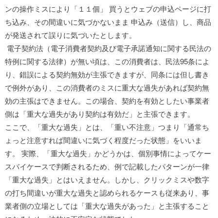
ンの操作ミスにより「１１個」 買うとウェブの申込ページに打
ち込み、その間違いに気づかないまま 申込み（送信）し、商品
が発送されて誤りに気づいたとします。
電子契約法（電子消費者契約及び電子承諾通知に関する民法の
特例に関する法律）が無い頃は、この消費者は、民法95条によ
り、錯誤による契約無効が主張できますが、同条には但し書き
で例外があり、この消費者のミスに重大な過失があれば契約無
効の主張はできません。この場合、契約を有効としたい事業者
側は「重大な過失があり契約は有効だ」と主張できます。
ここで、「重大な過失」とは、「重い不注意」つまり「通常ち
ょっと注意すれば間違いに気づく程度だった状態」をいいま
す。 実際、「重大な過失」かどうかは、個別事情によってケー
スバイケースで判断されるため、例で記載したパターンが一律
「重大な過失」とはいえません。しかし、クリックミスや数字
の打ち間違いが重大な過失と認められるケースも従来あり、事
業者側の立場としては「重大な過失があった」と主張すること