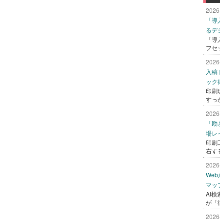
2026
「導
るデ
「導
フセ
2026
入稿
ック
印刷
すっ
2026
「勘
場レ
印刷
右す
2026
We
マッ
AI
が「
2026