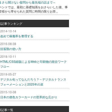
まさら聞けない疑問から最先端の話まで～
ベントでは、最初に基礎知識をおさらいした後、事
皆様から寄せられた質問に時間の限りお答...
気記事ランキング
2014-10-14
改めて稼働率を整理する
2016-08-08
括弧類の使い方
2018-10-11
HTML/CSS組版によるWebと印刷物の統合ワーク
フロー
2019-05-27
デジタル化ってなんだろう？～デジタルトランス
フォーメーションと2025年の崖
2015-10-08
日本の便色カラーカードの世界的な広がり
新記事一覧