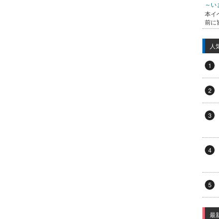
～い
本イ
前に
人
1
2
3
4
5
最