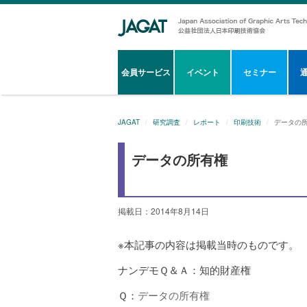
会員サービス
イベント
セミナー
JAGAT
研究調査
レポート
印刷技術
データの
データの所有権
掲載日：2014年8月14日
※本記事の内容は掲載当時のものです。
ナンデモＱ＆Ａ：知的財産権
Ｑ：
データの所有権