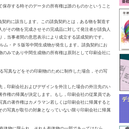
て保存する時そのデータの所有権は誰のものかということ
負契約に該当します。この請負契約とは，ある物を製造す
人がその物を完成させその完成品に対して発注者が請負人
り，当事者間の意思表示により成立する諾成契約です。
ルム・ＰＳ版等中間生成物が発生します。請負契約にお
物のみであり中間生成物の所有権は原則として印刷会社に
る写真などをその印刷物のために制作した場合，その写
先，印刷会社およびデザインを外注した場合の外注先のい
著作権の帰属が決定します。もし，印刷会社の従業員であ
写真の著作権はカメラマン若しくは印刷会社に帰属すると
その写真が取引の対象となっていない限り印刷会社に帰属
有体物に限られ，それも有体物の一部であってはなら