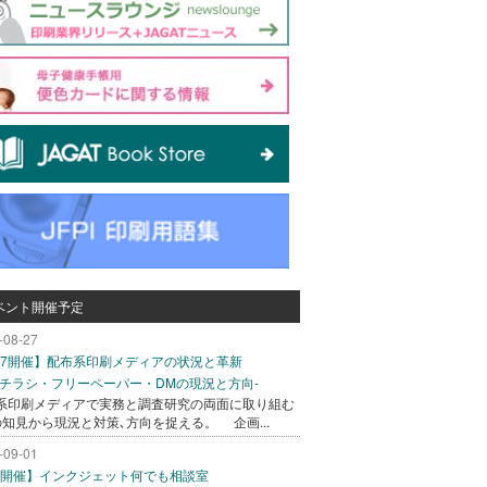
ベント開催予定
-08-27
/27開催】配布系印刷メディアの状況と革新
込チラシ・フリーペーパー・DMの現況と方向-
系印刷メディアで実務と調査研究の両面に取り組む
の知見から現況と対策､方向を捉える。 企画...
-09-01
/1開催】インクジェット何でも相談室