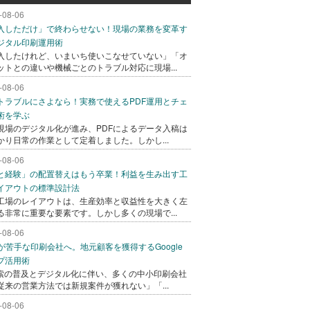
-08-06
入しただけ」で終わらせない！現場の業務を変革す
ジタル印刷運用術
入したけれど、いまいち使いこなせていない」「オ
ットとの違いや機械ごとのトラブル対応に現場...
-08-06
トラブルにさよなら！実務で使えるPDF運用とチェ
術を学ぶ
現場のデジタル化が進み、PDFによるデータ入稿は
かり日常の作業として定着しました。しかし...
-08-06
と経験」の配置替えはもう卒業！利益を生み出す工
イアウトの標準設計法
工場のレイアウトは、生産効率と収益性を大きく左
る非常に重要な要素です。しかし多くの現場で...
-08-06
bが苦手な印刷会社へ。地元顧客を獲得するGoogle
プ活用術
検索の普及とデジタル化に伴い、多くの中小印刷会社
従来の営業方法では新規案件が獲れない」「...
-08-06