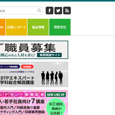
fo
出版/レポート
協会情報
西部支社