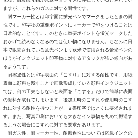
ますが、これらのガスに対する耐性です。
耐マーカー性とは印字面に蛍光ペンでマークをしたときの耐
性です。印字物の重要ポイントにマーカーで印をつけることは
日常的なことです。このときに重要ポイントを蛍光マークした
おかげで読めなくなるのでは使い物になりません。ちなみに日
本で販売されている蛍光ペンより欧米で使用される蛍光ペンの
ほうがインクジェット印字物に対するアタックが強い傾向があ
るようです。
耐擦過性とは印字表面の「こすり」に対する耐性です。用紙
表面に顔料を残すことで画像形成している顔料インクジェット
では、何の工夫もしないと表面を「こする」だけで簡単に表面
の顔料が取れてしまいます。後加工時のこすれや使用時のこす
れに対する耐性を持つことが、文書印字ではとくに要求されま
す。また、写真印刷においても大きなイン事物を丸めて搬送す
るような場合にこすれに対する要求があります。
耐ガス性、耐マーカー性、耐擦過性については搭載インクの