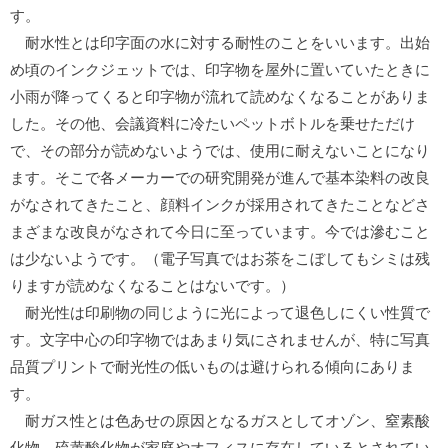
す。
耐水性とは印字面の水に対する耐性のことをいいます。出始
め頃のインクジェットでは、印字物を屋外に置いていたときに
小雨が降ってくると印字物が流れて読めなくなることがありま
した。その他、会議資料に冷たいペットボトルを乗せただけ
で、その部分が読めないようでは、使用に耐えないことになり
ます。そこで各メーカーでの研究開発が進んで基本染料の改良
がなされてきたこと、顔料インクが採用されてきたことなどさ
まざまな改良がなされて今日に至っています。今では滲むこと
は少ないようです。（電子写真ではお茶をこぼしてもシミは残
りますが読めなくなることはないです。）
耐光性は印刷物の同じように光によって退色しにくい性質で
す。文字中心の印字物ではあまり気にされませんが、特に写真
品質プリントで耐光性の低いものは避けられる傾向にありま
す。
耐ガス性とは色あせの原因となるガスとしてオゾン、窒素酸
化物、硫黄酸化物が家庭やオフィスに存在しているとされてい