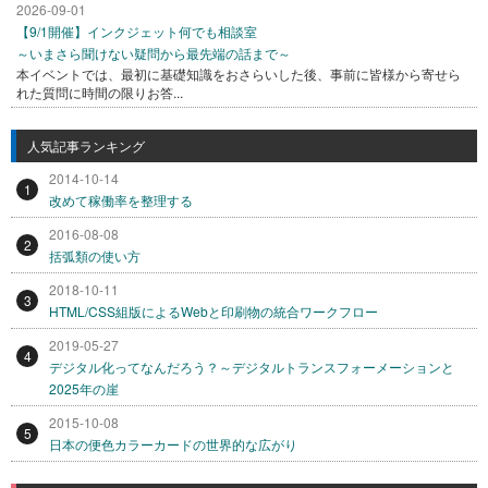
2026-09-01
【9/1開催】インクジェット何でも相談室
～いまさら聞けない疑問から最先端の話まで～
本イベントでは、最初に基礎知識をおさらいした後、事前に皆様から寄せら
れた質問に時間の限りお答...
人気記事ランキング
2014-10-14
1
改めて稼働率を整理する
2016-08-08
2
括弧類の使い方
2018-10-11
3
HTML/CSS組版によるWebと印刷物の統合ワークフロー
2019-05-27
4
デジタル化ってなんだろう？～デジタルトランスフォーメーションと
2025年の崖
2015-10-08
5
日本の便色カラーカードの世界的な広がり