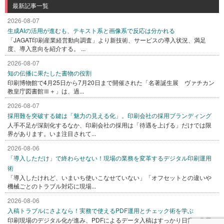
最新記事一覧
2026-08-07
生成AIの活用が進むも、テキスト系と画像系で反応は分かれる
「JAGAT印刷産業経営動向調査」より新技術、サービスの導入状況、満足
度、導入意向を紹介する。 ...
2026-08-07
知の伝播に果たした書物の役割
印刷博物館で4月25日から7月20日まで開催された「名著誕生展 ヴァチカン
教皇庁図書館Ⅲ＋」は、過...
2026-08-07
採用難を突破する鍵は「魅力の見える化」。印刷会社の採用ブランディング
人手不足が深刻化するなか、印刷会社の採用は「待遇を上げる」だけでは限
界があります。いま注目されて...
2026-08-06
「導入しただけ」で終わらせない！現場の業務を変革するデジタル印刷運用
術
「導入したけれど、いまいち使いこなせていない」「オフセットとの違いや
機械ごとのトラブル対応に現場...
2026-08-06
入稿トラブルにさよなら！実務で使えるPDF運用とチェック術を学ぶ
印刷現場のデジタル化が進み、PDFによるデータ入稿はすっかり日常の作業