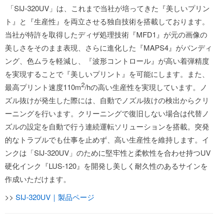
「SIJ-320UV」は、これまで当社が培ってきた『美しいプリン
ト』と『生産性』を両立させる独自技術を搭載しております。
当社が特許を取得したディザ処理技術『MFD1』が元の画像の
美しさをそのまま表現、さらに進化した『MAPS4』がバンディ
ング、色ムラを軽減し、『波形コントロール』が高い着弾精度
を実現することで『美しいプリント』を可能にします。また、
2
最高プリント速度110m
/hの高い生産性を実現しています。ノ
ズル抜けが発生した際には、自動でノズル抜けの検出からクリ
ーニングを行います。クリーニングで復旧しない場合は代替ノ
ズルの設定を自動で行う連続運転ソリューションを搭載。突発
的なトラブルでも仕事を止めず、高い生産性を維持します。イ
ンクは「SIJ-320UV」のために堅牢性と柔軟性を合わせ持つUV
硬化インク『LUS-120』を開発し美しく耐久性のあるサインを
作成いただけます。
>>
SIJ-320UV｜製品ページ