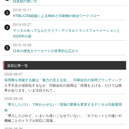
括弧類の使い方
2018-10-11
3
HTML/CSS組版によるWebと印刷物の統合ワークフロー
2019-05-27
4
デジタル化ってなんだろう？～デジタルトランスフォーメーションと
2025年の崖
2015-10-08
5
日本の便色カラーカードの世界的な広がり
最新記事一覧
2026-08-07
採用難を突破する鍵は「魅力の見える化」。印刷会社の採用ブランディング
人手不足が深刻化するなか、印刷会社の採用は「待遇を上げる」だけでは限
界があります。いま注目されて...
2026-08-06
「導入しただけ」で終わらせない！現場の業務を変革するデジタル印刷運用
術
「導入したけれど、いまいち使いこなせていない」「オフセットとの違いや
機械ごとのトラブル対応に現場...
2026-08-06