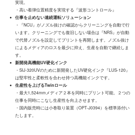
実現。
・高い着弾位置精度を実現する『波形コントロール』
仕事を止めない連続運転ソリューション
・『NCU』がノズル抜けの確認からクリーニングを自動で行
います。クリーニングでも復旧しない場合は『NRS』が自動
で代替ノズルを設定してプリントを再開します。ノズル抜け
によるメディアのロスを最少に抑え、生産を自動で継続しま
す。
新開発高機能UV硬化インク
・SIJ-320UVのために新開発したUV硬化インク『LUS-120』
は堅牢性と柔軟性を合わせ持つ高機能インクです。
生産性を上げるTwinロール
・最大1,524mmメディア２本を同時にプリント可能。２つの
仕事を同時にこなし生産性を向上させます。
・国内販売時には小巻取り装置（OPT-J0394）を標準添付い
たします。