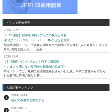
イベント開催予定
2026-08-27
【8/27開催】配布系印刷メディアの状況と革新
-折込チラシ・フリーペーパー・DMの現況と方向-
配布系印刷メディアで実務と調査研究の両面に取り組む3人の知見から現況と
対策､方向を捉える。 企画...
2026-09-01
【9/1開催】インクジェット何でも相談室
～いまさら聞けない疑問から最先端の話まで～
本イベントでは、最初に基礎知識をおさらいした後、事前に皆様から寄せら
れた質問に時間の限りお答...
人気記事ランキング
2014-10-14
1
改めて稼働率を整理する
2016-08-08
2