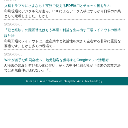
入稿トラブルにさよなら！実務で使えるPDF運用とチェック術を学ぶ
印刷現場のデジタル化が進み、PDFによるデータ入稿はすっかり日常の作業
として定着しました。しかし...
2026-08-06
「勘と経験」の配置替えはもう卒業！利益を生み出す工場レイアウトの標準
設計法
印刷工場のレイアウトは、生産効率と収益性を大きく左右する非常に重要な
要素です。しかし多くの現場で...
2026-08-06
Webが苦手な印刷会社へ。地元顧客を獲得するGoogleマップ活用術
AI検索の普及とデジタル化に伴い、多くの中小印刷会社が「従来の営業方法
では新規案件が獲れない」「...
© Japan Association of Graphic Arts Technology