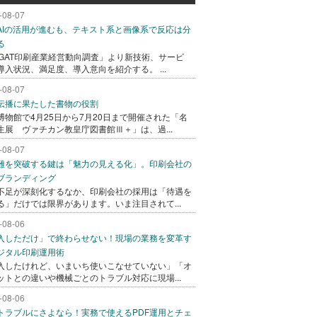
-08-07
AIの活用が進むも、テキスト系と画像系で反応は分
る
AGAT印刷産業経営動向調査」より新技術、サービ
導入状況、満足度、導入意向を紹介する。 ...
-08-07
伝播に果たした書物の役割
博物館で4月25日から7月20日まで開催された「名
生展 ヴァチカン教皇庁図書館Ⅲ＋」は、過...
-08-07
難を突破する鍵は「魅力の見える化」。印刷会社の
ブランディング
不足が深刻化するなか、印刷会社の採用は「待遇を
る」だけでは限界があります。いま注目されて...
-08-06
入しただけ」で終わらせない！現場の業務を変革す
ジタル印刷運用術
入したけれど、いまいち使いこなせていない」「オ
ットとの違いや機械ごとのトラブル対応に現場...
-08-06
トラブルにさよなら！実務で使えるPDF運用とチェ