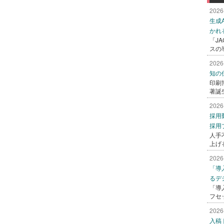
2026
生成
かれ
「J
スの
2026
知の
印刷
著誕
2026
採用
採用
人手
上げ
2026
「導
るデ
「導
フセ
2026
入稿