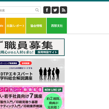
fo
出版/レポート
協会情報
西部支社