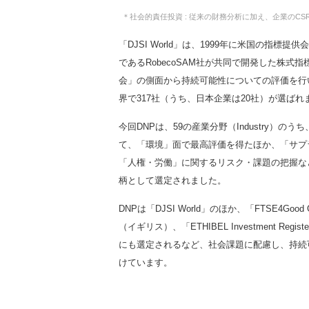
＊社会的責任投資 : 従来の財務分析に加え、企業のC
「DJSI World」は、1999年に米国の指標提供会
であるRobecoSAM社が共同で開発した株式
会」の側面から持続可能性についての評価を行い
界で317社（うち、日本企業は20社）が選ばれ
今回DNPは、59の産業分野（Industry）のうち、所属する「
て、「環境」面で最高評価を得たほか、「サプ
「人権・労働」に関するリスク・課題の把握な
柄として選定されました。
DNPは「DJSI World」のほか、「FTSE4Good Gl
（イギリス）、「ETHIBEL Investment
にも選定されるなど、社会課題に配慮し、持続
けています。