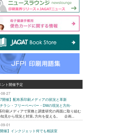
ベント開催予定
-08-27
/27開催】配布系印刷メディアの状況と革新
込チラシ・フリーペーパー・DMの現況と方向-
系印刷メディアで実務と調査研究の両面に取り組む
の知見から現況と対策､方向を捉える。 企画...
-09-01
/1開催】インクジェット何でも相談室