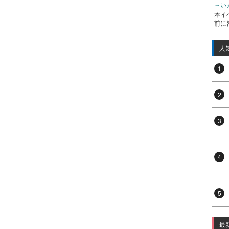
～い
本イ
前に
人
1
2
3
4
5
最