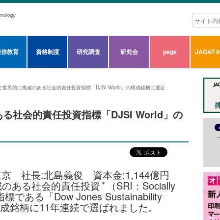
通信教育
資格制度
研究調査
研究会
page
JAGAT in
で世界的に権威のある社会的責任投資指標「DJSI World」の構成銘柄に選定
社会的責任投資指標「DJSI World」の
京 社長:北島義俊 資本金:1,144億円
威のある社会的責任投資
（SRI：Socially
＊
の指標である「Dow Jones Sustainability
d）」の構成銘柄に11年連続で選ばれました。