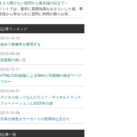
まさら聞けない疑問から最先端の話まで～
ベントでは、最初に基礎知識をおさらいした後、事
皆様から寄せられた質問に時間の限りお答...
気記事ランキング
2014-10-14
改めて稼働率を整理する
2016-08-08
括弧類の使い方
2018-10-11
HTML/CSS組版によるWebと印刷物の統合ワーク
フロー
2019-05-27
デジタル化ってなんだろう？～デジタルトランス
フォーメーションと2025年の崖
2015-10-08
日本の便色カラーカードの世界的な広がり
新記事一覧