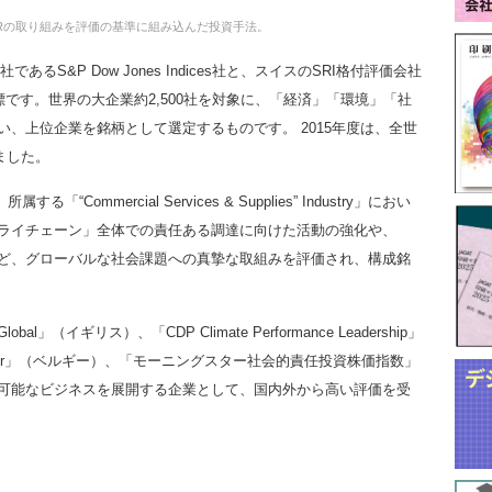
SRの取り組みを評価の基準に組み込んだ投資手法。
社であるS&P Dow Jones Indices社と、スイスのSRI格付評価会社
指標です。世界の大企業約2,500社を対象に、「経済」「環境」「社
、上位企業を銘柄として選定するものです。 2015年度は、全世
ました。
“Commercial Services & Supplies” Industry」におい
ライチェーン」全体での責任ある調達に向けた活動の強化や、
ど、グローバルな社会課題への真摯な取組みを評価され、構成銘
obal」（イギリス）、「CDP Climate Performance Leadership」
 Register」（ベルギー）、「モーニングスター社会的責任投資株価指数」
可能なビジネスを展開する企業として、国内外から高い評価を受