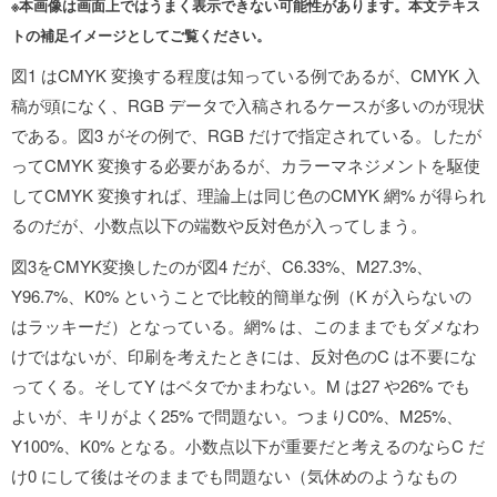
※本画像は画面上ではうまく表示できない可能性があります。本文テキス
トの補足イメージとしてご覧ください。
図1 はCMYK 変換する程度は知っている例であるが、CMYK 入
稿が頭になく、RGB データで入稿されるケースが多いのが現状
である。図3 がその例で、RGB だけで指定されている。したが
ってCMYK 変換する必要があるが、カラーマネジメントを駆使
してCMYK 変換すれば、理論上は同じ色のCMYK 網% が得られ
るのだが、小数点以下の端数や反対色が入ってしまう。
図3をCMYK変換したのが図4 だが、C6.33%、M27.3%、
Y96.7%、K0% ということで比較的簡単な例（K が入らないの
はラッキーだ）となっている。網% は、このままでもダメなわ
けではないが、印刷を考えたときには、反対色のC は不要にな
ってくる。そしてY はベタでかまわない。M は27 や26% でも
よいが、キリがよく25% で問題ない。つまりC0%、M25%、
Y100%、K0% となる。小数点以下が重要だと考えるのならC だ
け0 にして後はそのままでも問題ない（気休めのようなもの