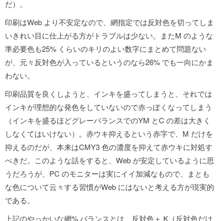
だ）。
印刷はWeb より不安定なので、網指定では反対色を切ってしま
いきれい目に仕上がる方がトラブルは少ない。またM のような
準必要色も25% くらいのキリのよい数字にまとめて問題ない
が、元々反対色が入っているというのなら26% でも一向にかま
わない。
印刷品質を良くしようと、インキを盛ってしまうと、それでは
インキが理想的な発色をしていないので赤っぽくなってしまう
（インキを盛るほどグレーバランスでのYM とC の差は大きく
しなくてはいけない）。赤ウキ抑えるという赤字で、M だけを
抑えるのだが、本来はCMY3 色の濃度を抑えて赤ウキに対処す
べきだ。このような話をすると、Web が安定しているように思
うだろうが、PC のモニターは実にイイ加減なもので、まとも
な色について云々する習慣がWeb にはないと考える方が現実的
である。
上記のやっかいな網% バランスとは、反対色＋ K（反対色だけ