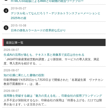
HTML/CSS組版によるWebと印刷物の統合ワークフロー
2019-05-27
4
デジタル化ってなんだろう？～デジタルトランスフォーメーションと
2025年の崖
2015-10-08
5
日本の便色カラーカードの世界的な広がり
最新記事一覧
2026-08-07
生成AIの活用が進むも、テキスト系と画像系で反応は分かれる
「JAGAT印刷産業経営動向調査」より新技術、サービスの導入状況、満足
度、導入意向を紹介する。 ...
2026-08-07
知の伝播に果たした書物の役割
印刷博物館で4月25日から7月20日まで開催された「名著誕生展 ヴァチカン
教皇庁図書館Ⅲ＋」は、過...
2026-08-07
採用難を突破する鍵は「魅力の見える化」。印刷会社の採用ブランディング
人手不足が深刻化するなか、印刷会社の採用は「待遇を上げる」だけでは限
界があります。いま注目されて...