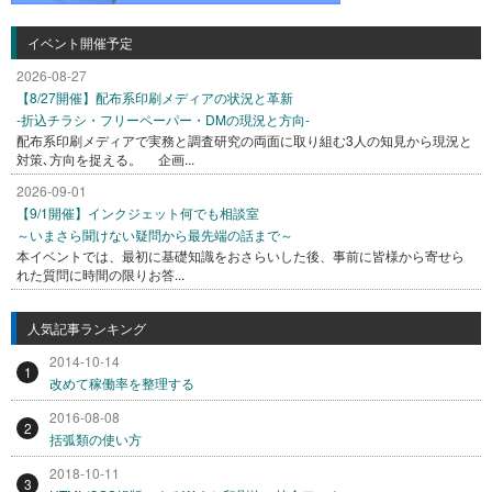
イベント開催予定
2026-08-27
【8/27開催】配布系印刷メディアの状況と革新
-折込チラシ・フリーペーパー・DMの現況と方向-
配布系印刷メディアで実務と調査研究の両面に取り組む3人の知見から現況と
対策､方向を捉える。 企画...
2026-09-01
【9/1開催】インクジェット何でも相談室
～いまさら聞けない疑問から最先端の話まで～
本イベントでは、最初に基礎知識をおさらいした後、事前に皆様から寄せら
れた質問に時間の限りお答...
人気記事ランキング
2014-10-14
1
改めて稼働率を整理する
2016-08-08
2
括弧類の使い方
2018-10-11
3