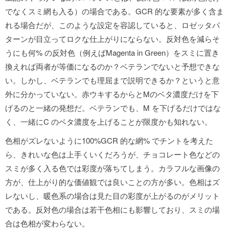
でなくスミ網も入る）の場合である。GCR 的な要素が多く含ま
れる場合だが、このような設定を容認していると、ロゼッタパ
ターンが目立ってロクな仕上がりにならない。反対色を減らそ
うにも何% の反対色（例えばMagenta in Green）をスミに置き
換えれば両者が等価になるのか？ベテランでないと予想できな
い。しかし、ベテランでも理屈まで説明できるか？というと意
外に分かっていない。赤ウキするからとMのベタ濃度だけを下
げるのと一緒の発想だ。ベテランでも、M を下げるだけではな
く、一緒にC のベタ濃度を上げることが限度かも知れない。
色相がズレないように100%GCR 的な網% でチントを考えた
ら、きれいな色は上手くいくだろうが、チョコレート色などの
スミが多く入る色では彩度が落ちてしまう。カラフルな画像の
方が、仕上がり的な価値観では良いことの方が多い。色相はズ
レないし、暖色系の場合は見た目の彩度が上がるのがメリット
である。反対色の場合は若干色相にも影響しており、スミの場
合は色相が変わらない。