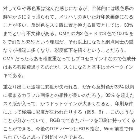
対してG や寒色系は沈んだ感じになるが、全体的には暖色系の
鮮やかさに引っ張られて、メリハリのきいた好印象画像になる
ことが多い。反対色をスミ版に置き換える目安としては、33%
までという不文律がある。CMY の内2 色＋ K の3 色で100% を
3 で割ると33% という理屈だ。それ以上になると網点同士の重
なりが極端に多くなり、彩度低下を招くということだろう。
CMY だったらある程度重なってもプロセスインキなので色成分
はある程度透過するのだが、スミになると基本はオペークイン
キである。
重なり出した途端に彩度が失われる。だから反対色が33% 以内
に収まるカラフル画像との相性が良いのだろう。33% を超えた
スミ版が入って、かつドットゲインが大きくなると、印刷条件
によって極端に彩度が失われたりする（図5、6）。このような
ことが分かっていて、RGB でできたパーツを印刷に持ってくる
ことができる。今後のDTP パーツはRGB 指定、Web 前提で作
られていると思って対処すべきである。