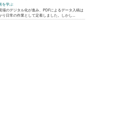
術を学ぶ
現場のデジタル化が進み、PDFによるデータ入稿は
かり日常の作業として定着しました。しかし...