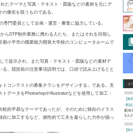
えられたテーマと写真・テキスト・図版などの素材を元にデ
その優劣を競うものである。
P競技の専門委員として企画・運営・審査に協力している。
段からDTP制作業務に携わる人たち、またはそれを目指し
京都小平市の職業能力開発大学校のコンピュータルームで
として提示され、また写真・テキスト・図版などの素材デ
いる。競技前の注意事項説明では、口頭で読み上げるとと
イ
ォトコンテストの募集チラシをデザインする」である。支
をPhotoshopやIllustratorなどを使用して加工・
2026
【8
-折
比較的平易なテーマであったが、そのために独自のイラス
配布
3人
独自に加工するなど、個性的で工夫を凝らした力作が揃っ
2026
【9