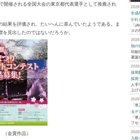
形県で開催される全国大会の東京都代表選手として推薦され
2026
生成
かれ
の結果を評価され、たいへんに喜んでいたようである。ま
「J
スの
標を見出したのではないだろうか。
2026
知の
印刷
著誕
2026
採用
採用
人手
上げ
2026
「導
るデ
「導
フセ
2026
（金賞作品）
入稿