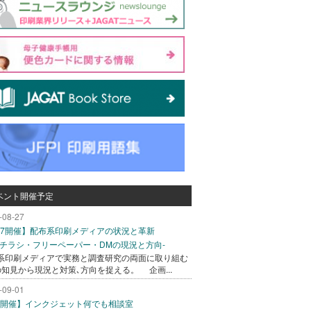
ベント開催予定
-08-27
/27開催】配布系印刷メディアの状況と革新
込チラシ・フリーペーパー・DMの現況と方向-
系印刷メディアで実務と調査研究の両面に取り組む
の知見から現況と対策､方向を捉える。 企画...
-09-01
/1開催】インクジェット何でも相談室