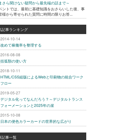
まさら聞けない疑問から最先端の話まで～
ベントでは、最初に基礎知識をおさらいした後、事
皆様から寄せられた質問に時間の限りお答...
気記事ランキング
2014-10-14
改めて稼働率を整理する
2016-08-08
括弧類の使い方
2018-10-11
HTML/CSS組版によるWebと印刷物の統合ワーク
フロー
2019-05-27
デジタル化ってなんだろう？～デジタルトランス
フォーメーションと2025年の崖
2015-10-08
日本の便色カラーカードの世界的な広がり
新記事一覧