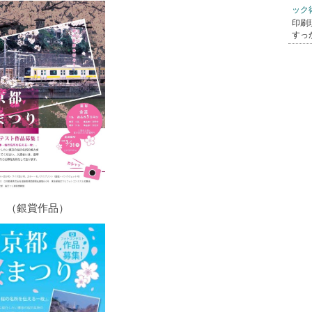
ック
印刷
すっ
（銀賞作品）