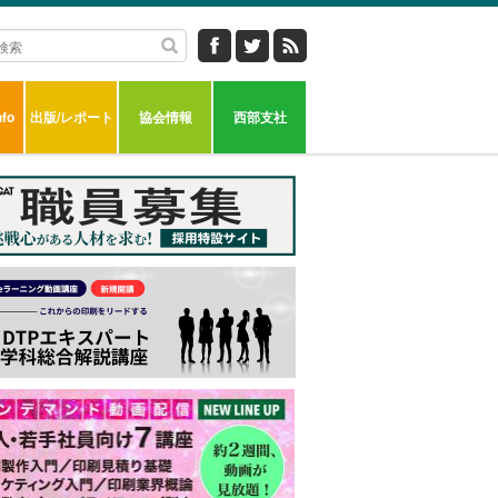
fo
出版/レポート
協会情報
西部支社