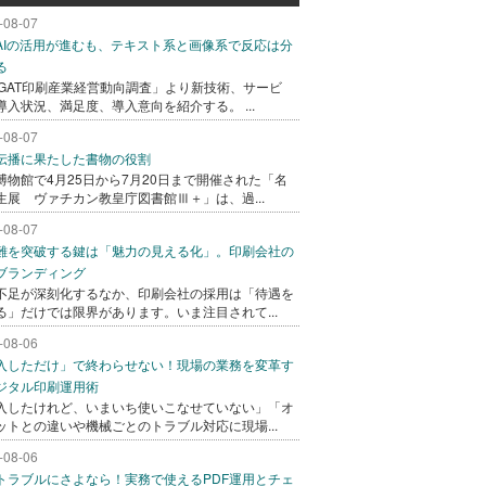
-08-07
AIの活用が進むも、テキスト系と画像系で反応は分
る
AGAT印刷産業経営動向調査」より新技術、サービ
導入状況、満足度、導入意向を紹介する。 ...
-08-07
伝播に果たした書物の役割
博物館で4月25日から7月20日まで開催された「名
生展 ヴァチカン教皇庁図書館Ⅲ＋」は、過...
-08-07
難を突破する鍵は「魅力の見える化」。印刷会社の
ブランディング
不足が深刻化するなか、印刷会社の採用は「待遇を
る」だけでは限界があります。いま注目されて...
-08-06
入しただけ」で終わらせない！現場の業務を変革す
ジタル印刷運用術
入したけれど、いまいち使いこなせていない」「オ
ットとの違いや機械ごとのトラブル対応に現場...
-08-06
トラブルにさよなら！実務で使えるPDF運用とチェ