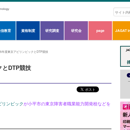
通信教育
資格制度
研究調査
研究会
page
JAGAT in
15年度東京アビリンピックとDTP競技
クとDTP競技
ビリンピック
が小平市の東京障害者職業能力開発校などを