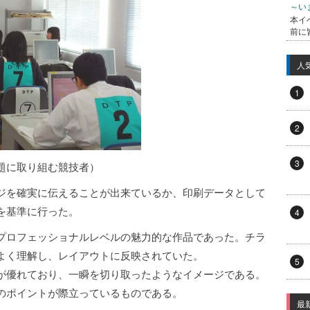
～い
本イ
前に
人
1
2
3
題に取り組む競技者）
ジを確実に伝えることが出来ているか、印刷データとして
を基準に行った。
4
プロフェッショナルレベルの魅力的な作品であった。チラ
よく理解し、レイアウトに反映されていた。
5
が優れており、一瞬を切り取ったようなイメージである。
のポイントが際立っているものである。
最