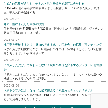
生成AIの活用が進むも、テキスト系と画像系で反応は分かれる
「JAGAT印刷産業経営動向調査」より新技術、サービスの導入状況、満足
度、導入意向を紹介する。 ...
2026-08-07
知の伝播に果たした書物の役割
印刷博物館で4月25日から7月20日まで開催された「名著誕生展 ヴァチカン
教皇庁図書館Ⅲ＋」は、過...
2026-08-07
採用難を突破する鍵は「魅力の見える化」。印刷会社の採用ブランディング
人手不足が深刻化するなか、印刷会社の採用は「待遇を上げる」だけでは限
界があります。いま注目されて...
2026-08-06
「導入しただけ」で終わらせない！現場の業務を変革するデジタル印刷運用
術
「導入したけれど、いまいち使いこなせていない」「オフセットとの違いや
機械ごとのトラブル対応に現場...
2026-08-06
入稿トラブルにさよなら！実務で使えるPDF運用とチェック術を学ぶ
印刷現場のデジタル化が進み、PDFによるデータ入稿はすっかり日常の作業
として定着しました。しかし...