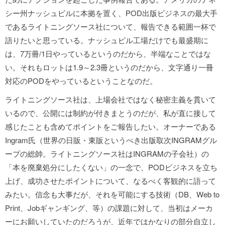
シー州ナッシュビルに本拠を置く、POD出版ビジネスの最大手
であるライトニングソース社について、報告できる範囲一杯で
語りたいと思っている。ナッシュビル工場だけでも最盛期に
は、7万冊/1日やっているというのだから、半端なことではな
い。それもロットは1.9～2.3冊というのだから、文字通り一冊
対応のPODをやっているということなのだ。
ライトニングソース社は、上場会社ではなく秘密主義を貫いて
いるので、公開には制約が付きまとうのだが、私が直に接して
感じたことも含めてポイントをご報告したい。オーナーである
Ingram氏（世界の日販・東販というべき出版取次INGRAMグル
ープの総帥。ライトニングソース社はINGRAMの子会社）の
「本を廃棄処分にしたくない」の一念で、PODビジネスを立ち
上げ、成功させたポイントについて、なるべく客観的に語って
みたい。信念も大事だが、それを可能にする技術（DB、Web to
Print、Jobギャンギング、等）の課題に対して、当初はメーカ
ーにお願いしていたのだろうが、近年ではかなりの部分自立し