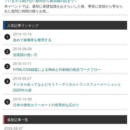
～いまさら聞けない疑問から最先端の話まで～
本イベントでは、最初に基礎知識をおさらいした後、事前に皆様から寄せら
れた質問に時間の限りお答...
人気記事ランキング
2014-10-14
1
改めて稼働率を整理する
2016-08-08
2
括弧類の使い方
2018-10-11
3
HTML/CSS組版によるWebと印刷物の統合ワークフロー
2019-05-27
4
デジタル化ってなんだろう？～デジタルトランスフォーメーションと
2025年の崖
2015-10-08
5
日本の便色カラーカードの世界的な広がり
最新記事一覧
2026-08-07