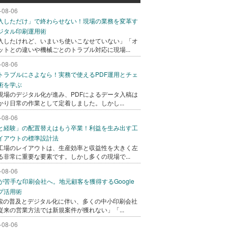
-08-06
入しただけ」で終わらせない！現場の業務を変革す
ジタル印刷運用術
入したけれど、いまいち使いこなせていない」「オ
ットとの違いや機械ごとのトラブル対応に現場...
-08-06
トラブルにさよなら！実務で使えるPDF運用とチェ
術を学ぶ
現場のデジタル化が進み、PDFによるデータ入稿は
かり日常の作業として定着しました。しかし...
-08-06
と経験」の配置替えはもう卒業！利益を生み出す工
イアウトの標準設計法
工場のレイアウトは、生産効率と収益性を大きく左
る非常に重要な要素です。しかし多くの現場で...
-08-06
bが苦手な印刷会社へ。地元顧客を獲得するGoogle
プ活用術
検索の普及とデジタル化に伴い、多くの中小印刷会社
従来の営業方法では新規案件が獲れない」「...
-08-06