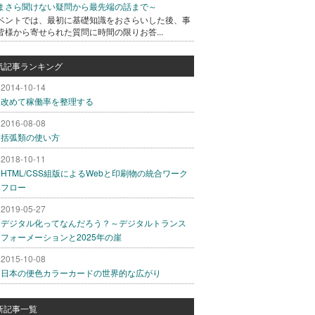
まさら聞けない疑問から最先端の話まで～
ベントでは、最初に基礎知識をおさらいした後、事
皆様から寄せられた質問に時間の限りお答...
気記事ランキング
2014-10-14
改めて稼働率を整理する
2016-08-08
括弧類の使い方
2018-10-11
HTML/CSS組版によるWebと印刷物の統合ワーク
フロー
2019-05-27
デジタル化ってなんだろう？～デジタルトランス
フォーメーションと2025年の崖
2015-10-08
日本の便色カラーカードの世界的な広がり
新記事一覧