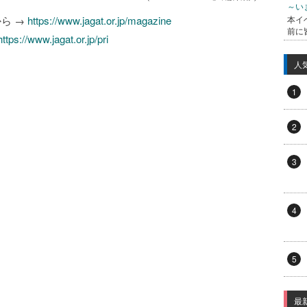
～い
から →
https://www.jagat.or.jp/magazine
本イ
前に
https://www.jagat.or.jp/pri
人
1
2
3
4
5
最