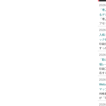
2026
「導
るデ
「導
フセ
2026
入稿
ック
印刷
すっ
2026
「勘
場レ
印刷
右す
2026
We
マッ
AI
が「
2026