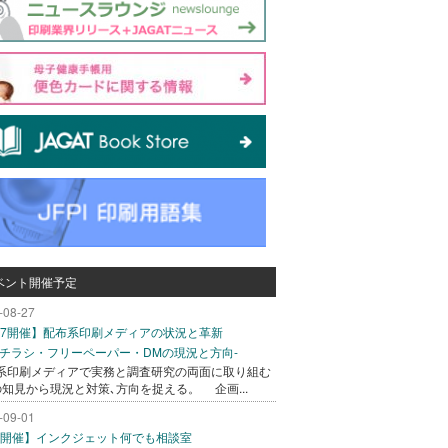
ベント開催予定
-08-27
/27開催】配布系印刷メディアの状況と革新
込チラシ・フリーペーパー・DMの現況と方向-
系印刷メディアで実務と調査研究の両面に取り組む
の知見から現況と対策､方向を捉える。 企画...
-09-01
/1開催】インクジェット何でも相談室