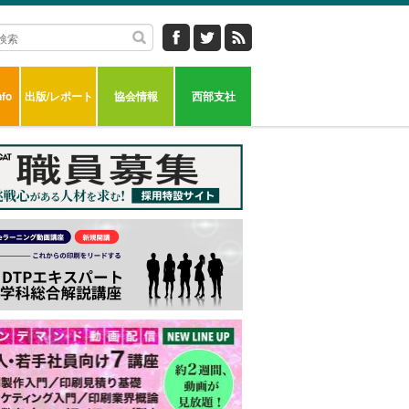
fo
出版/レポート
協会情報
西部支社