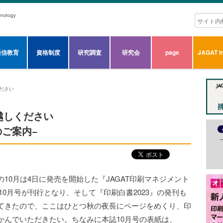
通信教育
資格制度
研究調査
研究会
page
JAGAT in
ください
越しください
号のご案内−
0月は4日に発売を開始した『JAGAT印刷マネジメント
誌10月号が刊行となり、そして『印刷白書2023』の発刊も
てきたので、ここはひとつ秋の夜長にページをめくり、印
かんでいただきたい。ちなみに本誌10月号の表紙は、