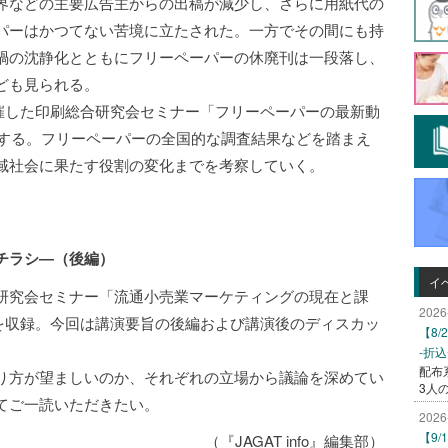
界などの主要広告主からの出稿が減少し、さらに用紙代の
パーはかつてない苦境に立たされた。一方でその間にも持
禍の沈静化とともにフリーペーパーの休廃刊は一段落し、
ども見られる。
開催した印刷総合研究会セミナー「フリーペーパーの最新動
録する。フリーペーパーの全国的な調査結果などを踏まえ
域社会に果たす役割の変化までを考察していく。
チラシ―（後編）
イ
研究会セミナー「流通小売業マーケティングの現在と課
2026
報告を収録。今回は講演要旨の後編および講演後のディスカッ
【8
-折
配布
り方が望ましいのか、それぞれの立場から議論を深めてい
3人
てご一読いただきたい。
2026
【9
（『JAGAT info』編集部）