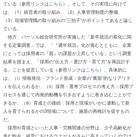
ている（参照リンクは
こちら
）。そして、その実現に向けて
は、（1）経営者の取り組み、（2）人事管理制度の整備、
（3）現場管理職の取り組みの“三拍子”がポイントであると論じ
ている。
他方、パーソル総合研究所が実施した「新卒就活の変化に関
する定量調査」では、「『通年就活』化が進むとともに、企業
にとっては採用者の『質』の課題が上昇している」という調査
結果を踏まえ、「採用の“伝え方・選び方・育て方”を再設計す
る」ことを提言している（参照リンクは
こちら
）。具体的に
は、（i）情報発信・ブランド形成：企業の“裏面”的なリアリテ
ィを伝えられるか、（ii）採用・選考プロセスの考え方：採用プ
ロセスを通じて内発的動機を引き出すように巻き込むことがで
きるか、（iii）育成との接続：採用と現場がいかに連動して新
人を育てられるかの3領域について、施策の再検討を促すもの
だ。
採用や育成といった人事・労務関連の分野は、少子高齢化が
進む昨今、経営におけるウエートがさらに高まっていくのでは