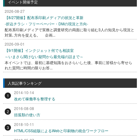
イベント開催予定
2026-08-27
【8/27開催】配布系印刷メディアの状況と革新
-折込チラシ・フリーペーパー・DMの現況と方向-
配布系印刷メディアで実務と調査研究の両面に取り組む3人の知見から現況と
対策､方向を捉える。 企画...
2026-09-01
【9/1開催】インクジェット何でも相談室
～いまさら聞けない疑問から最先端の話まで～
本イベントでは、最初に基礎知識をおさらいした後、事前に皆様から寄せら
れた質問に時間の限りお答...
人気記事ランキング
2014-10-14
1
改めて稼働率を整理する
2016-08-08
2
括弧類の使い方
2018-10-11
3
HTML/CSS組版によるWebと印刷物の統合ワークフロー