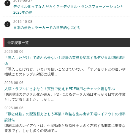
2019-05-27
4
デジタル化ってなんだろう？～デジタルトランスフォーメーションと
2025年の崖
2015-10-08
5
日本の便色カラーカードの世界的な広がり
最新記事一覧
2026-08-06
「導入しただけ」で終わらせない！現場の業務を変革するデジタル印刷運用
術
「導入したけれど、いまいち使いこなせていない」「オフセットとの違いや
機械ごとのトラブル対応に現場...
2026-08-06
入稿トラブルにさよなら！実務で使えるPDF運用とチェック術を学ぶ
印刷現場のデジタル化が進み、PDFによるデータ入稿はすっかり日常の作業
として定着しました。しかし...
2026-08-06
「勘と経験」の配置替えはもう卒業！利益を生み出す工場レイアウトの標準
設計法
印刷工場のレイアウトは、生産効率と収益性を大きく左右する非常に重要な
要素です。しかし多くの現場で...