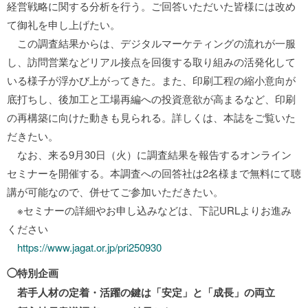
経営戦略に関する分析を行う。ご回答いただいた皆様には改め
て御礼を申し上げたい。
この調査結果からは、デジタルマーケティングの流れが一服
し、訪問営業などリアル接点を回復する取り組みの活発化して
いる様子が浮かび上がってきた。また、印刷工程の縮小意向が
底打ちし、後加工と工場再編への投資意欲が高まるなど、印刷
の再構築に向けた動きも見られる。詳しくは、本誌をご覧いた
だきたい。
なお、来る9月30日（火）に調査結果を報告するオンライン
セミナーを開催する。本調査への回答社は2名様まで無料にて聴
講が可能なので、併せてご参加いただきたい。
※セミナーの詳細やお申し込みなどは、下記URLよりお進み
ください
https://www.jagat.or.jp/pri250930
◯特別企画
若手人材の定着・活躍の鍵は「安定」と「成長」の両立