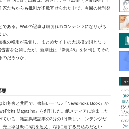
作家たちからも批判が多数寄せられた中で、今回の休刊発
とである。Webの記事は細切れのコンテンツになりがち
くい。
権無視の転用が発覚し、まとめサイトの大規模閉鎖となっ
報告書を公開したが、新潮社は『新潮45』を休刊してその
るのだろうか。
イ
重要
2026
【8
-折
は幻冬舎と共同で、書籍レーベル「NewsPicks Book」か
配布
Picks Magazine』を創刊した。紙メディアに進出した
3人
げている。雑誌掲載記事の3分の1は新しいコンテンツだ
2026
、売上率は既に5割を超え、7割に達する見込みだとい
【9