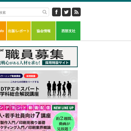
fo
出版/レポート
協会情報
西部支社