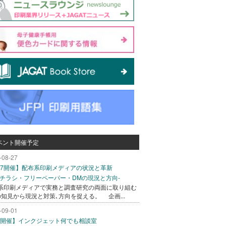
ベント開催予定
-08-27
/27開催】配布系印刷メディアの状況と革新
込チラシ・フリーペーパー・DMの現況と方向-
系印刷メディアで実務と調査研究の両面に取り組む
の知見から現況と対策､方向を捉える。 企画...
-09-01
/1開催】インクジェット何でも相談室