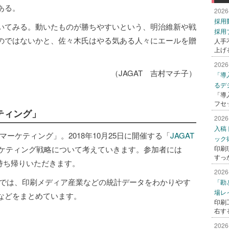
ある。
2026
採用
いてみる。動いたものが勝ちやすいという、明治維新や戦
採用
のではないかと、佐々木氏はやる気ある人々にエールを贈
人手
上げ
2026
（JAGAT 吉村マチ子）
「導
るデ
「導
フセ
ティング」
2026
入稿
マーケティング」。2018年10月25日に開催する「
JAGAT
ック
ケティング戦略について考えていきます。参加者には
印刷
すっ
をお持ち帰りいただきます。
2026
定）では、印刷メディア産業などの統計データをわかりやす
「勘
場レ
などをまとめています。
印刷
右す
2026