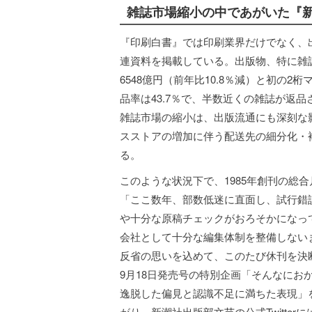
雑誌市場縮小の中であがいた『新
『印刷白書』では印刷業界だけでなく、
連資料を掲載している。出版物、特に雑誌
6548億円（前年比10.8％減）と初の
品率は43.7％で、半数近くの雑誌が返品
雑誌市場の縮小は、出版流通にも深刻な
スストアの増加に伴う配送先の細分化・
る。
このような状況下で、1985年創刊の総合
「ここ数年、部数低迷に直面し、試行錯
や十分な原稿チェックがおろそかになっ
会社として十分な編集体制を整備しない
反省の思いを込めて、このたび休刊を決
9月18日発売号の特別企画「そんなに
逸脱した偏見と認識不足に満ちた表現」
がり、新潮社出版部文芸の公式Twitte