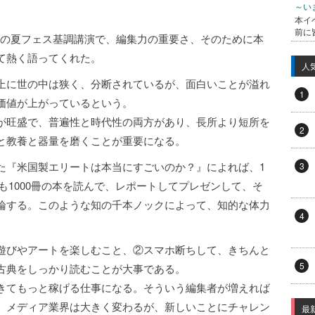
～い
本イ
前に
AGATの夏フェス基調講演で、編集力の重要さ、そのために本
て熱く語ってくれた。
人
上に世の中は狭く、分断されているが、面白いことが溢れ
1
価値が上がっているという。
が旺盛で、普遍性と時代性の両方があり、長所より短所を
2
と教養と器量を磨くことが重要になる。
た『米国製エリートは本当にすごいのか？』によれば、1
3
でも1000冊の本を読んで、レポートしてプレゼンして、そ
論する。このような知の千本ノックによって、知的な体力
4
遊びやアートを楽しむこと、②スマホ断ちして、きちんと
5
古典をしっかり読むことが大事である。
きてもっと稼げる仕事になる。そういう編集者が増えれば
、メディア業界は大きく変わるが、新しいことにチャレン
最