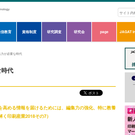
通信教育
資格制度
研究調査
研究会
page
JAGAT in
集力が必要な時代
な時代
を高める情報を届けるためには、編集力の強化、特に教養
く印刷産業2018その7）