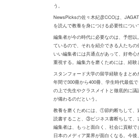
う。
NewsPicksの佐々木紀彦CCOは、J
を読んで教養を身につける必要性につい
編集者が今の時代に必要なのは、予想以
ているので、それを紹介できる人たちの
いい編集者には共通点があって、好奇心
重視する。編集力を磨くためには、経験
スタンフォード大学の留学経験をまとめ
年間で300冊から400冊、学生時代最低
の上で先生やクラスメイトと徹底的に議
が備わるのだという。
教養を磨くためには、①節約断ちして、
読書すること、③ビジネス書断ちして、
編集者は、もっと面白く、社会に貢献で
日本のメディア業界が面白くなる。今後