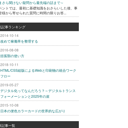
まさら聞けない疑問から最先端の話まで～
ベントでは、最初に基礎知識をおさらいした後、事
皆様から寄せられた質問に時間の限りお答...
気記事ランキング
2014-10-14
改めて稼働率を整理する
2016-08-08
括弧類の使い方
2018-10-11
HTML/CSS組版によるWebと印刷物の統合ワーク
フロー
2019-05-27
デジタル化ってなんだろう？～デジタルトランス
フォーメーションと2025年の崖
2015-10-08
日本の便色カラーカードの世界的な広がり
新記事一覧