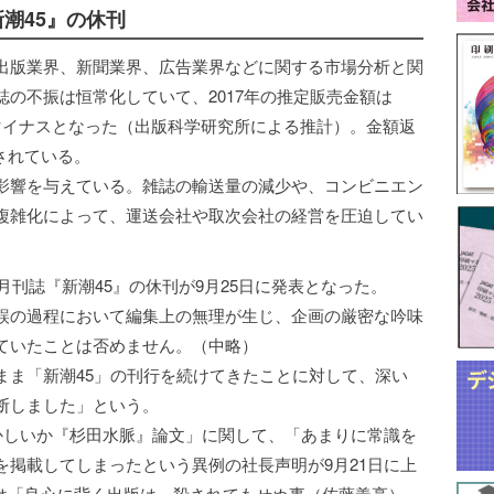
潮45』の休刊
出版業界、新聞業界、広告業界などに関する市場分析と関
の不振は恒常化していて、2017年の推定販売金額は
2桁マイナスとなった（出版科学研究所による推計）。金額返
されている。
影響を与えている。雑誌の輸送量の減少や、コンビニエン
複雑化によって、運送会社や取次会社の経営を圧迫してい
月刊誌『新潮45』の休刊が9月25日に発表となった。
誤の過程において編集上の無理が生じ、企画の厳密な吟味
ていたことは否めません。（中略）
まま「新潮45」の刊行を続けてきたことに対して、深い
断しました」という。
おかしいか『杉田水脈』論文」に関して、「あまりに常識を
を掲載してしまったという異例の社長声明が9月21日に上
rには「良心に背く出版は、殺されてもせぬ事（佐藤義亮）」