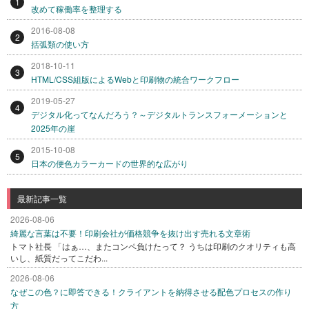
1
改めて稼働率を整理する
2016-08-08
2
括弧類の使い方
2018-10-11
3
HTML/CSS組版によるWebと印刷物の統合ワークフロー
2019-05-27
4
デジタル化ってなんだろう？～デジタルトランスフォーメーションと
2025年の崖
2015-10-08
5
日本の便色カラーカードの世界的な広がり
最新記事一覧
2026-08-06
綺麗な言葉は不要！印刷会社が価格競争を抜け出す売れる文章術
トマト社長 「はぁ…、またコンペ負けたって？ うちは印刷のクオリティも高
いし、紙質だってこだわ...
2026-08-06
なぜこの色？に即答できる！クライアントを納得させる配色プロセスの作り
方