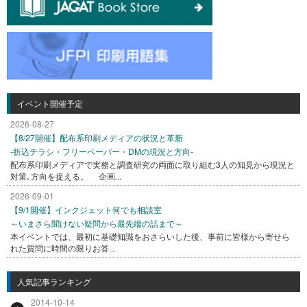
イベント開催予定
2026-08-27
【8/27開催】配布系印刷メディアの状況と革新
-折込チラシ・フリーペーパー・DMの現況と方向-
配布系印刷メディアで実務と調査研究の両面に取り組む3人の知見から現況と
対策､方向を捉える。 企画...
2026-09-01
【9/1開催】インクジェット何でも相談室
～いまさら聞けない疑問から最先端の話まで～
本イベントでは、最初に基礎知識をおさらいした後、事前に皆様から寄せら
れた質問に時間の限りお答...
人気記事ランキング
2014-10-14