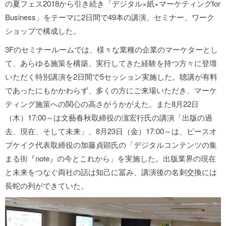
の夏フェス2018から引き続き「デジタル×紙×マーケティングfor
Business」をテーマに2日間で49本の講演、セミナー、ワーク
ショップで構成した。
3Fのセミナールームでは、様々な業種の企業のマーケターとし
て、あらゆる施策を構築、実行してきた経験を持つ方々に登壇
いただく特別講演を2日間で5セッション実施した。聴講が有料
であったにもかかわらず、多くの方にご来場いただき、マーケ
ティング施策への関心の高さがうかがえた。また8月22日
（木）17:00～は文藝春秋取締役の濵宏行氏の講演「出版の過
去、現在、そして未来」、8月23日（金）17:00～は、ピースオ
ブケイク代表取締役の加藤貞顕氏の「デジタルコンテンツの集
まる街『note』の今とこれから」を実施した。出版業界の現在
と未来をつなぐ両社の話は知己に冨み、講演後の名刺交換には
長蛇の列ができていた。