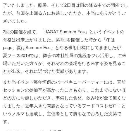
了いたしました。酷暑、そして2日目は雨の降る中での開催でし
たが、前回を上回る方にお越しいただき、本当にありがとうご
ざいました。
3回の開催を経て、「JAGAT Summer Fes」というイベントの
骨格は出来上がりました。第1回を開催した時から「冬は
page、夏はSummer Fes」となる事を目標にしてきましたが、
夏フェス2019では、弊会の本社社屋の施設をフル活用し、ご来
場いただいた方々が、それぞれの会場を行き来する姿を見るこ
とが出来、それに近づけた実感があります。
また当イベント毎年恒例のバーベキューパーティーには、直前
セッションの参加率が高かったこともあり、これまでにないほ
どの方にお越しいただき、準備した食材、飲み物が全て無くな
りました。近年大きな問題となっているフードロスもゼロ！と
いうノルマも達成し、主催者として胸をなでおろした次第で
す。