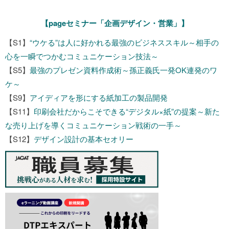
【pageセミナー「企画デザイン・営業」】
【S1】
“ウケる”は人に好かれる最強のビジネススキル～相手の
心を一瞬でつかむコミュニケーション技法～
【S5】
最強のプレゼン資料作成術～孫正義氏一発OK連発のワ
ケ～
【S9】
アイディアを形にする紙加工の製品開発
【S11】
印刷会社だからこそできる“デジタル×紙”の提案～新た
な売り上げを導くコミュニケーション戦術の一手～
【S12】
デザイン設計の基本セオリー