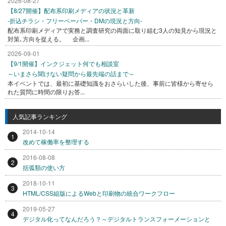
2026-08-27
【8/27開催】配布系印刷メディアの状況と革新
-折込チラシ・フリーペーパー・DMの現況と方向-
配布系印刷メディアで実務と調査研究の両面に取り組む3人の知見から現況と
対策､方向を捉える。 企画...
2026-09-01
【9/1開催】インクジェット何でも相談室
～いまさら聞けない疑問から最先端の話まで～
本イベントでは、最初に基礎知識をおさらいした後、事前に皆様から寄せら
れた質問に時間の限りお答...
人気記事ランキング
2014-10-14
1
改めて稼働率を整理する
2016-08-08
2
括弧類の使い方
2018-10-11
3
HTML/CSS組版によるWebと印刷物の統合ワークフロー
2019-05-27
4
デジタル化ってなんだろう？～デジタルトランスフォーメーションと