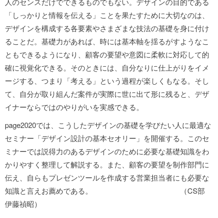
人のセンスだけでできるものでもない。デザインの目的である
「しっかりと情報を伝える」ことを果たすために大切なのは、
デザインを構成する各要素やさまざまな技法の基礎を身に付け
ることだ。基礎力があれば、時には基本軸を揺るがすようなこ
ともできるようになり、顧客の要望や意図に柔軟に対応して的
確に視覚化できる。そのときには、自分なりに仕上がりをイメ
ージする、つまり「考える」という過程が楽しくもなる。そし
て、自分が取り組んだ案件が実際に世に出て形に残ると、デザ
イナーならではのやりがいを実感できる。
page2020では、こうしたデザインの基礎を学びたい人に最適な
セミナー「デザイン設計の基本セオリー」を開催する。このセ
ミナーでは説得力のあるデザインのために必要な基礎知識をわ
かりやすく整理して解説する。また、顧客の要望を制作部門に
伝え、自らもプレゼンツールを作成する営業担当者にも必要な
知識と言えお薦めである。 （CS部
伊藤禎昭）