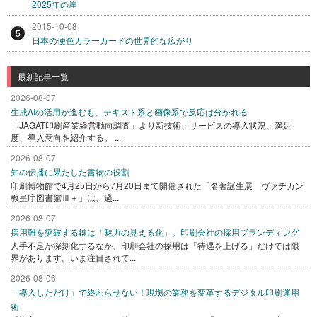
2025年の崖
2015-10-08
5
日本の便色カラーカードの世界的な広がり
最新記事一覧
2026-08-07
生成AIの活用が進むも、テキスト系と画像系で反応は分かれる
「JAGAT印刷産業経営動向調査」より新技術、サービスの導入状況、満足
度、導入意向を紹介する。 ...
2026-08-07
知の伝播に果たした書物の役割
印刷博物館で4月25日から7月20日まで開催された「名著誕生展 ヴァチカン
教皇庁図書館Ⅲ＋」は、過...
2026-08-07
採用難を突破する鍵は「魅力の見える化」。印刷会社の採用ブランディング
人手不足が深刻化するなか、印刷会社の採用は「待遇を上げる」だけでは限
界があります。いま注目されて...
2026-08-06
「導入しただけ」で終わらせない！現場の業務を変革するデジタル印刷運用
術