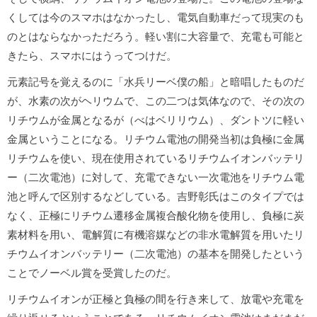
くしては今のスマホはなかったし、電気自動車だって現実のも
のとはならなかっただろう。軽い割に大容量で、充電も可能と
きたら、スマホにはうってつけだ。
元素記号を覚えるのに「水兵リーベ僕の船」と暗唱したものだ
が、水素の次がヘリウムで、この二つは気体なので、その次の
リチウムが金属となるが（べはベリリウム）、ダントツに軽い
金属ということになる。リチウム電池の開発当初は負極に金属
リチウムを使い、現在使用されているリチウムイオンバッテリ
ー（二次電池）に対して、充電できない一次電池をリチウム電
池と呼んで区別するなどしている。吉野彰氏はこのタイプでは
なく、正極にリチウム遷移金属複合酸化物を使用し、負極に炭
素材料を用い、電解質に有機溶媒などの非水電解質を用いたリ
チウムイオンバッテリー（二次電池）の基本を開発したという
ことでノーベル賞を受賞したのだ。
リチウムイオンが正極と負極の間を行き来して、放電や充電を