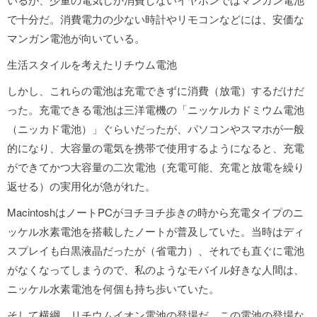
で十分だ。消費電力の少ない時計やリモコンなどには、安価な
マンガン電池が向いている。
生活スタイルを考えたリチウム電池
しかし、これらの電池は充電できずに消費（放電）するだけだ
った。充電できる電池は三洋電機の「ニッケルカドミウム電池
（ニッカド電池）」ぐらいだったが、パソコンやスマホが一般
的になり、大容量の電気を携帯で使用するようになると、充電
ができてかつ大容量の二次電池（充電可能、充電と放電を繰り
返せる）の実用化が急がれた。
MacintoshはノートPCがヨチヨチ歩きの時から充電タイプのニ
ッケル水素電池を搭載したノートが普及していた。当時はディ
スプレイも白黒液晶だったが（省電力）、それでも直ぐに電池
がなくなってしまうので、私のようなモバイル好きな人間は、
ニッケル水素電池を何個も持ち歩いていた。
そして横綱、リチウムイオン電池の登場だ。この電池の登場な