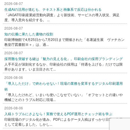
2026-08-07
生成AIの活用が進むも、テキスト系と画像系で反応は分かれる
「JAGAT印刷産業経営動向調査」より新技術、サービスの導入状況、満足
度、導入意向を紹介する。 ...
2026-08-07
知の伝播に果たした書物の役割
印刷博物館で4月25日から7月20日まで開催された「名著誕生展 ヴァチカン
教皇庁図書館Ⅲ＋」は、過...
2026-08-07
採用難を突破する鍵は「魅力の見える化」。印刷会社の採用ブランディング
人手不足が深刻化するなか、印刷会社の採用は「待遇を上げる」だけでは限
界があります。いま注目されて...
2026-08-06
「導入しただけ」で終わらせない！現場の業務を変革するデジタル印刷運用
術
「導入したけれど、いまいち使いこなせていない」「オフセットとの違いや
機械ごとのトラブル対応に現場...
2026-08-06
入稿トラブルにさよなら！実務で使えるPDF運用とチェック術を学ぶ
印刷現場のデジタル化が進み、PDFによるデータ入稿はすっかり日常の作業
として定着しました。しかし...