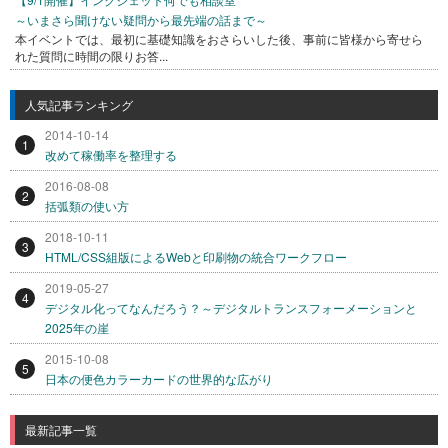
～いまさら聞けない疑問から最先端の話まで～
本イベントでは、最初に基礎知識をおさらいした後、事前に皆様から寄せら
れた質問に時間の限りお答...
人気記事ランキング
2014-10-14
1
改めて稼働率を整理する
2016-08-08
2
括弧類の使い方
2018-10-11
3
HTML/CSS組版によるWebと印刷物の統合ワークフロー
2019-05-27
4
デジタル化ってなんだろう？～デジタルトランスフォーメーションと
2025年の崖
2015-10-08
5
日本の便色カラーカードの世界的な広がり
最新記事一覧