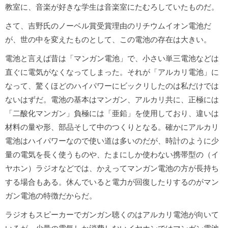
教室に、音楽が好きな学生は音楽室にたむろしていたものだ。
さて、吉野氏のノーベル賞受賞理由のリチウムイオン電池だ
が、世の中を変えたものとして、この電池の存在は大きい。
電池と言えば昔は「マンガン電池」で、小さい単三電池などは
直ぐに電気がなくなってしまった。それが「アルカリ電池」に
なって、驚くほどのハイパワーにビックリしたのは私だけでは
ないはずだ。電池の基本はマンガン、アルカリ共に、正極には
「二酸化マンガン」負極には「亜鉛」を使用しており、違いは
材料の量や形、部品そして中のつくりとなる。確かにアルカリ
電池はハイパワーなので使い道は多いのだが、時計のように少
量の電気を長く使うものや、たまにしか使わない携帯型の（イ
ヤホン）ラジオなどでは、かえってマンガン電池の方が長持ち
する場合もある。休んでいると電力が回復したりするのがマン
ガン電池の特徴だからだ。
ラジオもスピーカーでガンガン聴くのはアルカリ電池が向いて
いるが、少量の電気しか消費しないイヤホンではマンガン電池