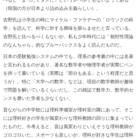
（韓国の方が日本より詰め込み主義らしい）。
吉野氏は小学生の時にマイケル・ファラデーの「ロウソクの科
学」を読んで、科学に対する興味を膨らませたと言っている。
吉野氏と比べるべくもないが、私も少年時代には「相対性理論
のなんちゃら」的なブルーバックスをよく読んだものだ。
日本の受験勉強システムの中でも、理系の参考書の中には名著
と言われるものがあり、著名な数学者や物理学者が実際にペン
を持って書いている（実際は「部分もある」という程度だと思
うが）。特に「大学への数学」などは、現役の数学教師が趣味
で問題を解いているくらいだし、この雑誌で数学力、数学的セ
ンスを磨いた学者も少なくない。
昔ながらの中学校には理科準備室が理科室の隣にあって、そこ
には理科好きの学生が風変わりな理科教師の回りに集まってい
たものだ。今考えると、昔は風変わりといえそうな理科教師が
ゴロゴロいた。スポーツも楽しいが、理科が好きな学生は理科