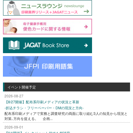
イベント開催予定
2026-08-27
【8/27開催】配布系印刷メディアの状況と革新
-折込チラシ・フリーペーパー・DMの現況と方向-
配布系印刷メディアで実務と調査研究の両面に取り組む3人の知見から現況と
対策､方向を捉える。 企画...
2026-09-01
【9/1開催】インクジェット何でも相談室