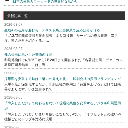
日本の便色カラーカードの世界的な広がり
最新記事一覧
2026-08-07
生成AIの活用が進むも、テキスト系と画像系で反応は分かれる
「JAGAT印刷産業経営動向調査」より新技術、サービスの導入状況、満足
度、導入意向を紹介する。 ...
2026-08-07
知の伝播に果たした書物の役割
印刷博物館で4月25日から7月20日まで開催された「名著誕生展 ヴァチカン
教皇庁図書館Ⅲ＋」は、過...
2026-08-07
採用難を突破する鍵は「魅力の見える化」。印刷会社の採用ブランディング
人手不足が深刻化するなか、印刷会社の採用は「待遇を上げる」だけでは限
界があります。いま注目されて...
2026-08-06
「導入しただけ」で終わらせない！現場の業務を変革するデジタル印刷運用
術
「導入したけれど、いまいち使いこなせていない」「オフセットとの違いや
機械ごとのトラブル対応に現場...
2026-08-06