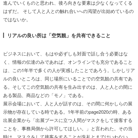
進んでいくものと思われ、後ろ向きな要素は少なくなってくる
はずだ。 そして人と人との触れ合いへの渇望が出始めているの
ではないか。
リアルの良い所は「空気観」を共有できること
ビジネスにおいて、もはや必ずしも対面で話し合う必要はな
く、情報の伝達のみであれば、オンラインでも充分であること
は、この1年半で多くの人が実感したことであろう。しかしリア
ルの良いところは、同じ場所にいることでの空気観の共有であ
る。そしてこの空気観の共有を生み出すのは、人と人との間に
ある製品、商品などの「モノ」である。
展示会場において、人と人が話すのは、その間に何かしらの展
示物が存在している時である。1年半前のpage2020の時、ある
出展企業から「出展ブースに立つ人間がマスクをして接客する
ことを、事務局側から許可してほしい。」と言われた。その当
時は、マスクをして接客をすることが失礼とまではいわない