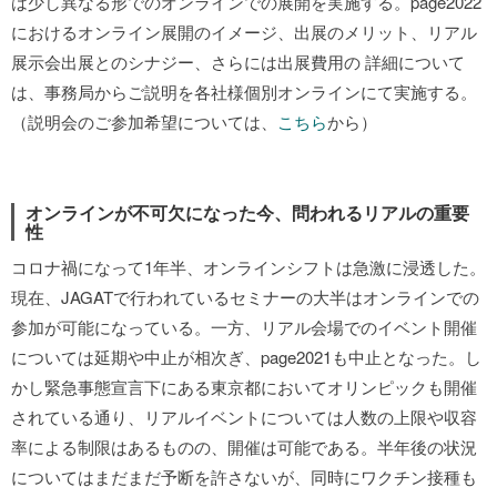
は少し異なる形でのオンラインでの展開を実施する。page2022
におけるオンライン展開のイメージ、出展のメリット、リアル
展示会出展とのシナジー、さらには出展費用の 詳細について
は、事務局からご説明を各社様個別オンラインにて実施する。
（説明会のご参加希望については、
こちら
から）
オンラインが不可欠になった今、問われるリアルの重要
性
コロナ禍になって1年半、オンラインシフトは急激に浸透した。
現在、JAGATで行われているセミナーの大半はオンラインでの
参加が可能になっている。一方、リアル会場でのイベント開催
については延期や中止が相次ぎ、page2021も中止となった。し
かし緊急事態宣言下にある東京都においてオリンピックも開催
されている通り、リアルイベントについては人数の上限や収容
率による制限はあるものの、開催は可能である。半年後の状況
についてはまだまだ予断を許さないが、同時にワクチン接種も