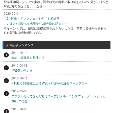
配布系印刷メディアで実務と調査研究の両面に取り組む3人の知見から現況と
対策､方向を捉える。 企画...
2026-09-01
【9/1開催】インクジェット何でも相談室
～いまさら聞けない疑問から最先端の話まで～
本イベントでは、最初に基礎知識をおさらいした後、事前に皆様から寄せら
れた質問に時間の限りお答...
人気記事ランキング
2014-10-14
1
改めて稼働率を整理する
2016-08-08
2
括弧類の使い方
2018-10-11
3
HTML/CSS組版によるWebと印刷物の統合ワークフロー
2019-05-27
4
デジタル化ってなんだろう？～デジタルトランスフォーメーションと
2025年の崖
2015-10-08
5