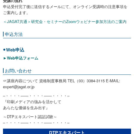
受講の流れ
申込受付完了後に送信するメールにて、オンライン受講時の注意事項を
ご案内します。
＜JAGAT共通＞研究会・セミナーのZoomウェビナー参加方法のご案内
申込方法
Web申込
►Web申込フォーム
お問い合わせ
☞講座内容について 資格制度事務局 TEL（03）3384-3115 E-MAIL:
expert@jagat.or.jp
–・・・・——・・・・——・・・・–
『印刷メディアの強みを活かして
あらたな価値を生み出す』
～DTPエキスパート認証試験～
–・・・・——・・・・——・・・・–
DTPエキスパート