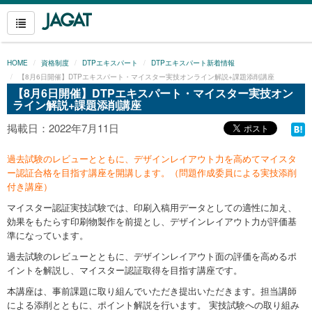
HOME
資格制度
DTPエキスパート
DTPエキスパート新着情報
【8月6日開催】DTPエキスパート・マイスター実技オンライン解説+課題添削講座
【8月6日開催】DTPエキスパート・マイスター実技オン
ライン解説+課題添削講座
掲載日：2022年7月11日
過去試験のレビューとともに、デザインレイアウト力を高めてマイスタ
ー認証合格を目指す講座を開講します。（問題作成委員による実技添削
付き講座）
マイスター認証実技試験では、印刷入稿用データとしての適性に加え、
効果をもたらす印刷物製作を前提とし、デザインレイアウト力が評価基
準になっています。
過去試験のレビューとともに、デザインレイアウト面の評価を高めるポ
イントを解説し、マイスター認証取得を目指す講座です。
本講座は、事前課題に取り組んでいただき提出いただきます。担当講師
による添削とともに、ポイント解説を行います。 実技試験への取り組み