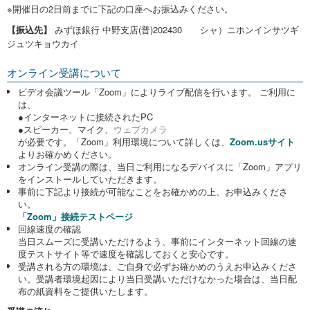
※開催日の2日前までに下記の口座へお振込みください。
【振込先】
みずほ銀行 中野支店(普)202430 シャ）ニホンインサツギ
ジュツキョウカイ
オンライン受講について
ビデオ会議ツール「Zoom」によりライブ配信を行います。 ご利用に
は、
●インターネットに接続されたPC
●スピーカー、マイク、
ウェブカメラ
が必要です。「Zoom」利用環境について詳しくは、
Zoom.usサイト
よりお確かめください。
オンライン受講の際は、当日ご利用になるデバイスに「Zoom」アプリ
をインストールしていただきます。
事前に下記より接続が可能なことをお確かめの上、お申込みくださ
い。
「Zoom」接続テストページ
回線速度の確認
当日スムーズに受講いただけるよう、事前にインターネット回線の速
度テストサイト等で速度を確認しておくと安心です。
受講される方の環境は、ご自身で必ずお確かめのうえお申込みくださ
い。受講者環境起因により当日受講いただけなかった場合は、当日配
布の紙資料をご提供いたします。