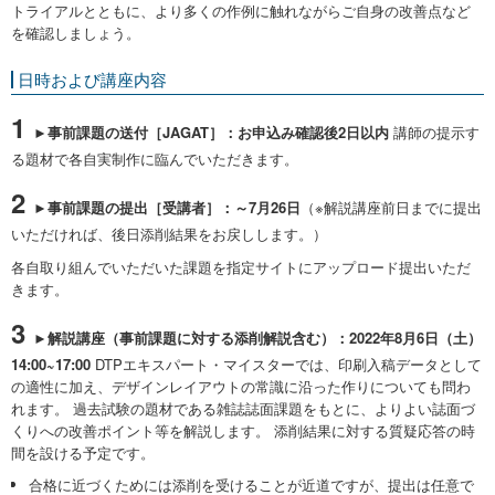
トライアルとともに、より多くの作例に触れながらご自身の改善点など
を確認しましょう。
日時および講座内容
1
►事前課題の送付［JAGAT］：お申込み確認後2日以内
講師の提示す
る題材で各自実制作に臨んでいただきます。
2
►事前課題の提出［受講者］：～7月26日
（※
解説講座前日までに提出
いただければ、後日添削結果をお戻しします。）
各自取り組んでいただいた課題を指定サイトにアップロード提出いただ
きます。
3
►解説講座（事前課題に対する添削解説含む）：2022年8月6日（土）
14:00~17:00
DTPエキスパート・マイスターでは、印刷入稿データとして
の適性に加え、デザインレイアウトの常識に沿った作りについても問わ
れます。 過去試験の題材である雑誌誌面課題をもとに、よりよい誌面づ
くりへの改善ポイント等を解説します。 添削結果に対する質疑応答の時
間を設ける予定です。
合格に近づくためには添削を受けることが近道ですが、提出は任意で