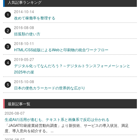
人気記事ランキング
2014-10-14
1
改めて稼働率を整理する
2016-08-08
2
括弧類の使い方
2018-10-11
3
HTML/CSS組版によるWebと印刷物の統合ワークフロー
2019-05-27
4
デジタル化ってなんだろう？～デジタルトランスフォーメーションと
2025年の崖
2015-10-08
5
日本の便色カラーカードの世界的な広がり
最新記事一覧
2026-08-07
生成AIの活用が進むも、テキスト系と画像系で反応は分かれる
「JAGAT印刷産業経営動向調査」より新技術、サービスの導入状況、満足
度、導入意向を紹介する。 ...
2026-08-07