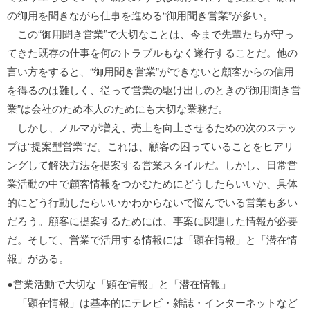
の御用を聞きながら仕事を進める“御用聞き営業”が多い。
この“御用聞き営業”で大切なことは、今まで先輩たちが守っ
てきた既存の仕事を何のトラブルもなく遂行することだ。他の
言い方をすると、“御用聞き営業”ができないと顧客からの信用
を得るのは難しく、従って営業の駆け出しのときの“御用聞き営
業”は会社のため本人のためにも大切な業務だ。
しかし、ノルマが増え、売上を向上させるための次のステッ
プは“提案型営業”だ。これは、顧客の困っていることをヒアリ
ングして解決方法を提案する営業スタイルだ。しかし、日常営
業活動の中で顧客情報をつかむためにどうしたらいいか、具体
的にどう行動したらいいかわからないで悩んでいる営業も多い
だろう。顧客に提案するためには、事案に関連した情報が必要
だ。そして、営業で活用する情報には「顕在情報」と「潜在情
報」がある。
●営業活動で大切な「顕在情報」と「潜在情報」
「顕在情報」は基本的にテレビ・雑誌・インターネットなど