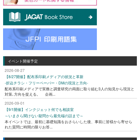
イベント開催予定
2026-08-27
【8/27開催】配布系印刷メディアの状況と革新
-折込チラシ・フリーペーパー・DMの現況と方向-
配布系印刷メディアで実務と調査研究の両面に取り組む3人の知見から現況と
対策､方向を捉える。 企画...
2026-09-01
【9/1開催】インクジェット何でも相談室
～いまさら聞けない疑問から最先端の話まで～
本イベントでは、最初に基礎知識をおさらいした後、事前に皆様から寄せら
れた質問に時間の限りお答...