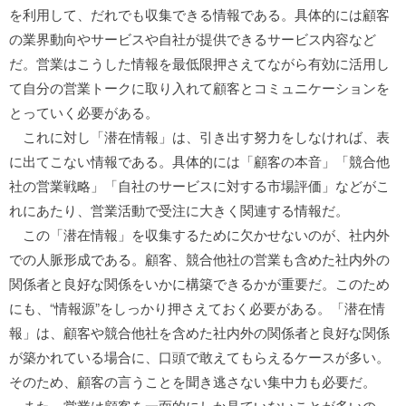
を利用して、だれでも収集できる情報である。具体的には顧客
の業界動向やサービスや自社が提供できるサービス内容など
だ。営業はこうした情報を最低限押さえてながら有効に活用し
て自分の営業トークに取り入れて顧客とコミュニケーションを
とっていく必要がある。
これに対し「潜在情報」は、引き出す努力をしなければ、表
に出てこない情報である。具体的には「顧客の本音」「競合他
社の営業戦略」「自社のサービスに対する市場評価」などがこ
れにあたり、営業活動で受注に大きく関連する情報だ。
この「潜在情報」を収集するために欠かせないのが、社内外
での人脈形成である。顧客、競合他社の営業も含めた社内外の
関係者と良好な関係をいかに構築できるかが重要だ。このため
にも、“情報源”をしっかり押さえておく必要がある。「潜在情
報」は、顧客や競合他社を含めた社内外の関係者と良好な関係
が築かれている場合に、口頭で敢えてもらえるケースが多い。
そのため、顧客の言うことを聞き逃さない集中力も必要だ。
また、営業は顧客を一面的にしか見ていないことが多いの