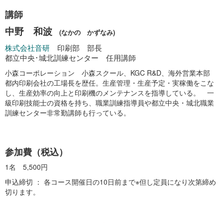
講師
中野 和波
(なかの かずなみ)
株式会社音研
印刷部 部長
都立中央･城北訓練センター 任用講師
小森コーポレーション 小森スクール、KGC R&D、海外営業本部
都内印刷会社の工場長を歴任。生産管理・生産予定・実稼働をこな
し、生産効率の向上と印刷機のメンテナンスを指導している。 一
級印刷技能士の資格を持ち、職業訓練指導員や都立中央・城北職業
訓練センター非常勤講師も行っている。
参加費（税込）
1名 5,500円
申込締切 ： 各コース開催日の10日前まで※但し定員になり次第締め
切ります。