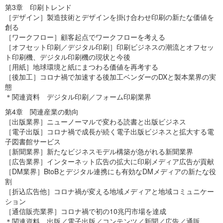
第3章 印刷トレンド
［デザイン］製造技術とデザインを掛け合わせ印刷の新たな価値を
創る
［ワークフロー］顧客起点でワークフローを考える
［オフセット印刷／デジタル印刷］印刷ビジネスの潮流とオフセッ
ト印刷機、デジタル印刷機の現状と今後
［用紙］地球環境と紙にまつわる価値を再考する
［後加工］コロナ禍で加速する後加工ベンダーのDXと製本業界の実
態
＊関連資料 デジタル印刷／フォーム印刷業界
第4章 関連産業の動向
［出版業界］ニューノーマルで変わる読書と出版ビジネス
［電子出版］コロナ禍で成長が続く電子出版ビジネスと拡大する電
子図書館サービス
［新聞業界］新たなビジネスモデル構築が急がれる新聞業界
［広告業界］インターネット広告の拡大に印刷メディア広告が貢献
［DM業界］BtoBとデジタル連携にも有効なDMメディアの新たな役
割
［折込広告他］コロナ禍が変える地域メディアと地域コミュニケー
ション
［通信販売業界］コロナ禍で初の10兆円市場を達成
＊関連資料 出版／電子出版／コンテンツ／新聞／広告／通販