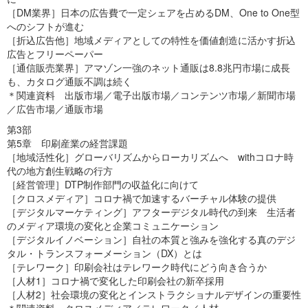
［DM業界］日本の広告費で一定シェアを占めるDM、One to One型
へのシフトが進む
［折込広告他］地域メディアとしての特性を価値創造に活かす折込
広告とフリーペーパー
［通信販売業界］アマゾン一強のネット通販は8.8兆円市場に成長
も、カタログ通販不調は続く
＊関連資料 出版市場／電子出版市場／コンテンツ市場／新聞市場
／広告市場／通販市場
第3部
第5章 印刷産業の経営課題
［地域活性化］グローバリズムからローカリズムへ withコロナ時
代の地方創生戦略の行方
［経営管理］DTP制作部門の収益化に向けて
［クロスメディア］コロナ禍で加速するバーチャル体験の提供
［デジタルマーケティング］アフターデジタル時代の到来 生活者
のメディア環境の変化と企業コミュニケーション
［デジタルイノベーション］自社の本質と強みを強化する真のデジ
タル・トランスフォーメーション（DX）とは
［テレワーク］印刷会社はテレワーク時代にどう向き合うか
［人材1］コロナ禍で変化した印刷会社の新卒採用
［人材2］社会環境の変化とインストラクショナルデザインの重要性
＊関連資料 クロスメディア／テレワーク／人材