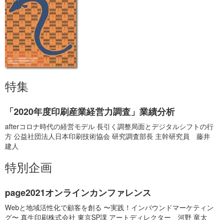
特集
「2020年度印刷産業経営力調査」業績分析
afterコロナ時代の経営モデル 長引く調整局面とデジタルシフトの行
方 公益社団法人日本印刷技術協会 研究調査部長 主幹研究員 藤井
建人
特別企画
page2021オンラインカンファレンス
Webと地域活性化で顧客を創る 〜実践！インバウンドマーケティン
グ〜 真生印刷株式会社 東京SP課 アートディレクター 河野 竜太