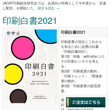
JAGAT印刷総合研究会では、会員向け特典として今年度から「見逃
し配信」を開始した。
続きを読む
→
印刷白書2021
印刷白書2021
印刷産業の現在とこれから
を知るために必携の白書
『印刷白書2021』
第1部「特集 with/afterコロ
ナの印刷ビジネスを考え
る」
第2部「印刷産業の動向」
「印刷トレンド」「関連産
業の動向」
第3部「印刷産業の経営課
題」
発
行
日：2021年10月22日