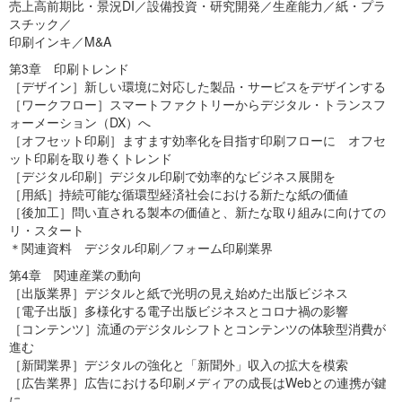
売上高前期比・景況DI／設備投資・研究開発／生産能力／紙・プラ
スチック／
印刷インキ／M&A
第3章 印刷トレンド
［デザイン］新しい環境に対応した製品・サービスをデザインする
［ワークフロー］スマートファクトリーからデジタル・トランスフ
ォーメーション（DX）へ
［オフセット印刷］ますます効率化を目指す印刷フローに オフセ
ット印刷を取り巻くトレンド
［デジタル印刷］デジタル印刷で効率的なビジネス展開を
［用紙］持続可能な循環型経済社会における新たな紙の価値
［後加工］問い直される製本の価値と、新たな取り組みに向けての
リ・スタート
＊関連資料 デジタル印刷／フォーム印刷業界
第4章 関連産業の動向
［出版業界］デジタルと紙で光明の見え始めた出版ビジネス
［電子出版］多様化する電子出版ビジネスとコロナ禍の影響
［コンテンツ］流通のデジタルシフトとコンテンツの体験型消費が
進む
［新聞業界］デジタルの強化と「新聞外」収入の拡大を模索
［広告業界］広告における印刷メディアの成長はWebとの連携が鍵
に