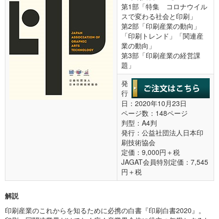
第1部「特集 コロナウイル
スで変わる社会と印刷」
第2部「印刷産業の動向」
「印刷トレンド」「関連産
業の動向」
第3部「印刷産業の経営課
題」
発
行
日：2020年10月23日
ページ数：148ページ
判型：A4判
発行：公益社団法人日本印
刷技術協会
定価：9,000円＋税
JAGAT会員特別定価：7,545
円＋税
解説
印刷産業のこれからを知るために必携の白書『印刷白書2020』。