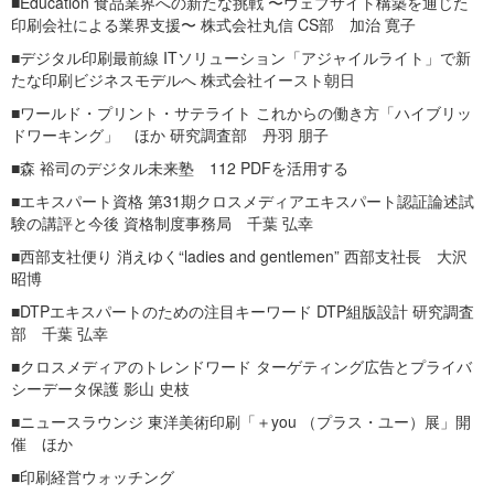
■Education 食品業界への新たな挑戦 〜ウェブサイト構築を通じた
印刷会社による業界支援〜 株式会社丸信 CS部 加治 寛子
■デジタル印刷最前線 ITソリューション「アジャイルライト」で新
たな印刷ビジネスモデルへ 株式会社イースト朝日
■ワールド・プリント・サテライト これからの働き方「ハイブリッ
ドワーキング」 ほか 研究調査部 丹羽 朋子
■森 裕司のデジタル未来塾 112 PDFを活用する
■エキスパート資格 第31期クロスメディアエキスパート認証論述試
験の講評と今後 資格制度事務局 千葉 弘幸
■西部支社便り 消えゆく“ladies and gentlemen” 西部支社長 大沢
昭博
■DTPエキスパートのための注目キーワード DTP組版設計 研究調査
部 千葉 弘幸
■クロスメディアのトレンドワード ターゲティング広告とプライバ
シーデータ保護 影山 史枝
■ニュースラウンジ 東洋美術印刷「＋you （プラス・ユー）展」開
催 ほか
■印刷経営ウォッチング