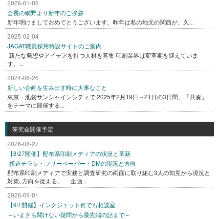
2026-01-05
会長の網野より新年のご挨拶
新年明けましておめでとうございます。昨年は私の地元の関西が、久...
2025-02-04
JAGAT職員採用特設サイトのご案内
新たな発想やアイデアを持つ人材を募集 印刷業界は変革期を迎えていま
す。...
2024-08-26
新しい企画を生み出す時に大事なこと
東京・池袋サンシャインシティで 2025年2月19日～21日の3日間、「共奏」
をテーマに開催する...
研究会開催予定
2026-08-27
【8/27開催】配布系印刷メディアの状況と革新
-折込チラシ・フリーペーパー・DMの現況と方向-
配布系印刷メディアで実務と調査研究の両面に取り組む3人の知見から現況と
対策､方向を捉える。 企画...
2026-09-01
【9/1開催】インクジェット何でも相談室
～いまさら聞けない疑問から最先端の話まで～