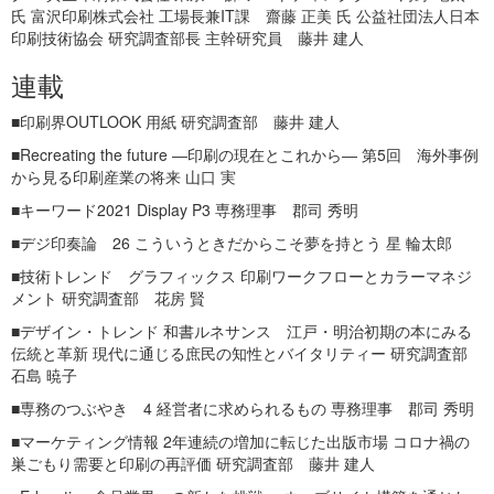
氏 富沢印刷株式会社 工場長兼IT課 齋藤 正美 氏 公益社団法人日本
印刷技術協会 研究調査部長 主幹研究員 藤井 建人
連載
■印刷界OUTLOOK 用紙 研究調査部 藤井 建人
■Recreating the future ―印刷の現在とこれから― 第5回 海外事例
から見る印刷産業の将来 山口 実
■キーワード2021 Display P3 専務理事 郡司 秀明
■デジ印奏論 26 こういうときだからこそ夢を持とう 星 輪太郎
■技術トレンド グラフィックス 印刷ワークフローとカラーマネジ
メント 研究調査部 花房 賢
■デザイン・トレンド 和書ルネサンス 江戸・明治初期の本にみる
伝統と革新 現代に通じる庶民の知性とバイタリティー 研究調査部
石島 暁子
■専務のつぶやき 4 経営者に求められるもの 専務理事 郡司 秀明
■マーケティング情報 2年連続の増加に転じた出版市場 コロナ禍の
巣ごもり需要と印刷の再評価 研究調査部 藤井 建人