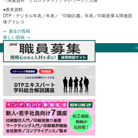
●巻末資料
DTP・デジタル年表／年表／『印刷白書』年表／印刷産業＆関連団
体アドレス
←
過去の投稿
新しい投稿
→
©