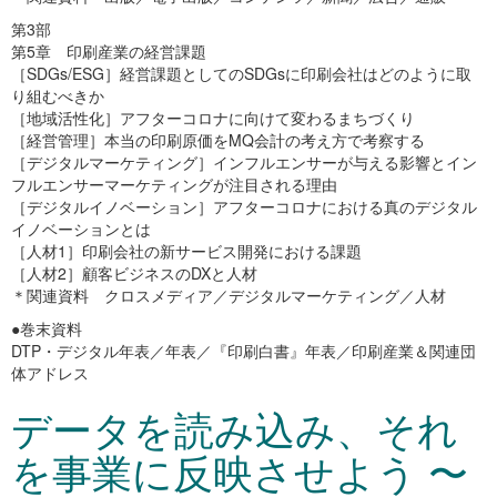
第3部
第5章 印刷産業の経営課題
［SDGs/ESG］経営課題としてのSDGsに印刷会社はどのように取
り組むべきか
［地域活性化］アフターコロナに向けて変わるまちづくり
［経営管理］本当の印刷原価をMQ会計の考え方で考察する
［デジタルマーケティング］インフルエンサーが与える影響とイン
フルエンサーマーケティングが注目される理由
［デジタルイノベーション］アフターコロナにおける真のデジタル
イノベーションとは
［人材1］印刷会社の新サービス開発における課題
［人材2］顧客ビジネスのDXと人材
＊関連資料 クロスメディア／デジタルマーケティング／人材
●巻末資料
DTP・デジタル年表／年表／『印刷白書』年表／印刷産業＆関連団
体アドレス
データを読み込み、それ
を事業に反映させよう 〜