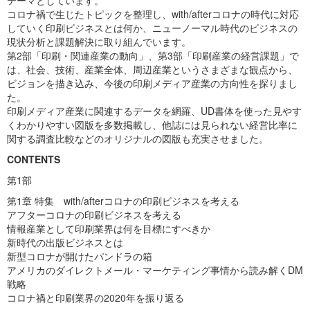
コロナ禍で生じたトピックを整理し、with/afterコロナの時代に対応
していく印刷ビジネスとは何か、ニューノーマル時代のビジネスの
現状分析と課題解決に取り組んでいます。
第2部「印刷・関連産業の動向」、第3部「印刷産業の経営課題」で
は、社会、技術、産業全体、周辺産業というさまざまな観点から、
ビジョンを描き込み、今後の印刷メディア産業の方向性を探りまし
た。
印刷メディア産業に関連するデータを網羅、UD書体を使った見やす
くわかりやすい図版を多数掲載し、他誌には見られない経営比率に
関する調査比較などのオリジナルの図版も充実させました。
CONTENTS
第1部
第1章 特集 with/afterコロナの印刷ビジネスを考える
アフターコロナの印刷ビジネスを考える
情報産業として印刷業界は何を目標にすべきか
新時代の出版ビジネスとは
新型コロナが開けたパンドラの箱
アメリカのダイレクトメール・マーケティング事情から読み解くDM
戦略
コロナ禍と印刷業界の2020年を振り返る