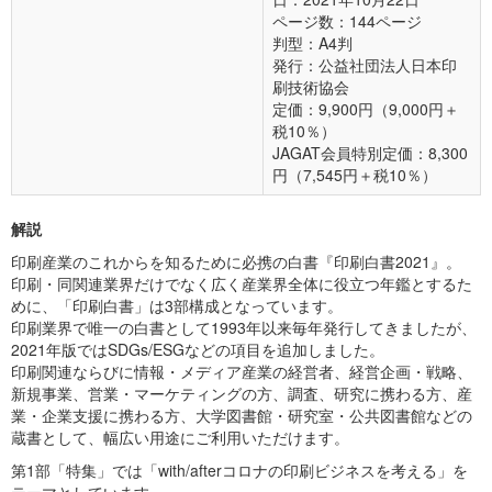
ページ数：144ページ
判型：A4判
発行：公益社団法人日本印
刷技術協会
定価：9,900円（9,000円＋
税10％）
JAGAT会員特別定価：8,300
円（7,545円＋税10％）
解説
印刷産業のこれからを知るために必携の白書『印刷白書2021』。
印刷・同関連業界だけでなく広く産業界全体に役立つ年鑑とするた
めに、「印刷白書」は3部構成となっています。
印刷業界で唯一の白書として1993年以来毎年発行してきましたが、
2021年版ではSDGs/ESGなどの項目を追加しました。
印刷関連ならびに情報・メディア産業の経営者、経営企画・戦略、
新規事業、営業・マーケティングの方、調査、研究に携わる方、産
業・企業支援に携わる方、大学図書館・研究室・公共図書館などの
蔵書として、幅広い用途にご利用いただけます。
第1部「特集」では「with/afterコロナの印刷ビジネスを考える」を
テーマとしています。