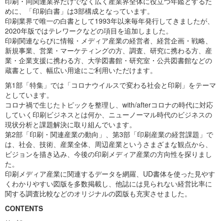
印刷・同関連業界だけでなく広く産業界全体に役立つ年鑑とするた
めに、「印刷白書」は3部構成となっています。
印刷業界で唯一の白書として1993年以来毎年発行してきましたが、
2020年版ではテレワークなどの項目を追加しました。
印刷関連ならびに情報・メディア産業の経営者、経営企画・戦略、
新規事業、営業・マーケティングの方、調査、研究に携わる方、産
業・企業支援に携わる方、大学図書館・研究室・公共図書館などの
蔵書として、幅広い用途にご利用いただけます。
第1部「特集」では「コロナウイルスで変わる社会と印刷」をテーマ
としています。
コロナ禍で生じたトピックを整理し、with/afterコロナの時代に対応
していく印刷ビジネスとは何か、ニューノーマル時代のビジネスの
現状分析と課題解決に取り組んでいます。
第2部「印刷・関連産業の動向」、第3部「印刷産業の経営課題」で
は、社会、技術、産業全体、周辺産業というさまざまな観点から、
ビジョンを描き込み、今後の印刷メディア産業の方向性を探りまし
た。
印刷メディア産業に関連するデータを網羅、UD書体を使った見やす
くわかりやすい図版を多数掲載し、他誌には見られない経営比率に
関する調査比較などのオリジナルの図版も充実させました。
CONTENTS