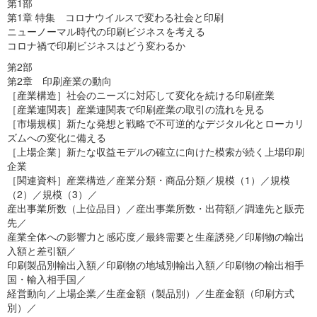
第1部
第1章 特集 コロナウイルスで変わる社会と印刷
ニューノーマル時代の印刷ビジネスを考える
コロナ禍で印刷ビジネスはどう変わるか
第2部
第2章 印刷産業の動向
［産業構造］社会のニーズに対応して変化を続ける印刷産業
［産業連関表］産業連関表で印刷産業の取引の流れを見る
［市場規模］新たな発想と戦略で不可逆的なデジタル化とローカリ
ズムへの変化に備える
［上場企業］新たな収益モデルの確立に向けた模索が続く上場印刷
企業
［関連資料］産業構造／産業分類・商品分類／規模（1）／規模
（2）／規模（3）／
産出事業所数（上位品目）／産出事業所数・出荷額／調達先と販売
先／
産業全体への影響力と感応度／最終需要と生産誘発／印刷物の輸出
入額と差引額／
印刷製品別輸出入額／印刷物の地域別輸出入額／印刷物の輸出相手
国・輸入相手国／
経営動向／上場企業／生産金額（製品別）／生産金額（印刷方式
別）／