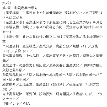
第2部
第2章 印刷産業の動向
［産業構造］生産性向上と付加価値創出で印刷ビジネスの可能性は
さらに広がる
［産業連関表］産業連関表で印刷産業に関わる全産業の取引を見る
［市場規模］印刷ビジネスの変容と方向 受注から価値共創へのリ
セット
［上場企業］新たな収益柱の確立に向けて変革を進める上場印刷企
業
＊関連資料 産業構造／産業分類・商品分類／規模（1）／規模
（2）／規模（3）／
産出事業所数（上位品目）／産出事業所数・出荷額／調達先と販売
先／
産業全体への影響力と感応度／最終需要と生産誘発／印刷物の輸出
入額と差引額／
印刷製品別輸出入額／印刷物の地域別輸出入額／印刷物の輸出相手
国・輸入相手国／
経営動向／上場企業／生産金額（製品別）／生産金額（印刷方式
別）／
売上高前期比・景況DI／設備投資・研究開発／生産能力／紙・プラ
スチック／
印刷インキ／M&A