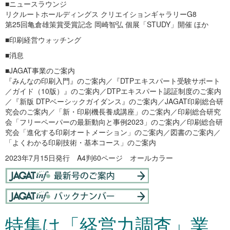
■ニュースラウンジ
リクルートホールディングス クリエイションギャラリーG8
第25回亀倉雄策賞受賞記念 岡崎智弘 個展「STUDY」開催 ほか
■印刷経営ウォッチング
■消息
■JAGAT事業のご案内
『みんなの印刷入門』のご案内／『DTPエキスパート受験サポート
／ガイド（10版）』のご案内／DTPエキスパート認証制度のご案内
／『新版 DTPベーシックガイダンス』のご案内／JAGAT印刷総合研
究会のご案内／「新・印刷機長養成講座」のご案内／印刷総合研究
会「フリーペーパーの最新動向と事例2023」のご案内／印刷総合研
究会「進化する印刷オートメーション」のご案内／図書のご案内／
「よくわかる印刷技術・基本コース」のご案内
2023年7月15日発行 A4判60ページ オールカラー
特集は「経営力調査」業