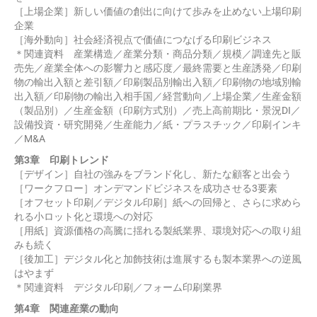
［上場企業］新しい価値の創出に向けて歩みを止めない上場印刷
企業
［海外動向］社会経済視点で価値につなげる印刷ビジネス
＊関連資料 産業構造／産業分類・商品分類／規模／調達先と販
売先／産業全体への影響力と感応度／最終需要と生産誘発／印刷
物の輸出入額と差引額／印刷製品別輸出入額／印刷物の地域別輸
出入額／印刷物の輸出入相手国／経営動向／上場企業／生産金額
（製品別）／生産金額（印刷方式別）／売上高前期比・景況DI／
設備投資・研究開発／生産能力／紙・プラスチック／印刷インキ
／M&A
第3章 印刷トレンド
［デザイン］自社の強みをブランド化し、新たな顧客と出会う
［ワークフロー］オンデマンドビジネスを成功させる3要素
［オフセット印刷／デジタル印刷］紙への回帰と、さらに求めら
れる小ロット化と環境への対応
［用紙］資源価格の高騰に揺れる製紙業界、環境対応への取り組
みも続く
［後加工］デジタル化と加飾技術は進展するも製本業界への逆風
はやまず
＊関連資料 デジタル印刷／フォーム印刷業界
第4章 関連産業の動向