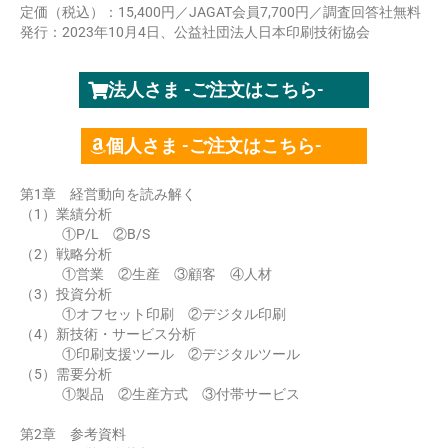
定価（税込）：15,400円／JAGAT会員7,700円／調査回答社無料
発行：2023年10月4日、公益社団法人日本印刷技術協会
法人さま -ご注文はこちら-
個人さま -ご注文はこちら-
第1章 経営動向を読み解く
（1）業績分析
①P/L ②B/S
（2）戦略分析
①営業 ②生産 ③顧客 ④人材
（3）投資分析
①オフセット印刷 ②デジタル印刷
（4）新技術・サービス分析
①印刷支援ツール ②デジタルツール
（5）需要分析
①製品 ②生産方式 ③付帯サービス
第2章 参考資料