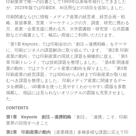
印刷業界で唯一の白書として1993年以来毎年発行してきました
が、2023年版では印刷DX、AI活用などの項目を追加しました。
印刷関連ならびに情報・メディア産業の経営者、経営企画・戦
略、新規事業、営業・マーケティングの方、調査、研究に携わる
方、産業・企業支援に携わる方、大学図書館・研究室・公共図書
館などの蔵書として、幅広い用途にご利用いただけます。
「第1章 Keynote」では印刷会社の「創注→連携戦略」をテーマ
に、印刷ビジネスの課題解決に取り組んでいます。「第2章 印刷
産業の動向」では印刷産業の現状と課題を俯瞰的に捉え、「第3
章 印刷トレンド」では技術課題を整理しました。「第4章 関連産
業の動向」ではクライアント産業の動向を探りました。「第5章
印刷産業の経営課題」ではSDGsから人材まで印刷産業が取り組
むべき課題を整理しました。 印刷メディア産業に関連するデー
タを網羅し、UD書体を使った見やすくわかりやすい図版を多数
掲載し、他誌には見られないオリジナルの図版も充実させまし
た。
CONTENTS
第1章 Keynote 創注→連携戦略
「創注」「連携」こそ、印刷
業界の目指すべきこと
第2章 印刷産業の動向
［産業構造］多種多様な課題に応えて印