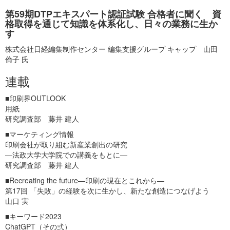
第59期DTPエキスパート認証試験 合格者に聞く 資
格取得を通じて知識を体系化し、日々の業務に生か
す
株式会社日経編集制作センター 編集支援グループ キャップ 山田
倫子 氏
連載
■印刷界OUTLOOK
用紙
研究調査部 藤井 建人
■マーケティング情報
印刷会社が取り組む新産業創出の研究
―法政大学大学院での講義をもとに―
研究調査部 藤井 建人
■Recreating the future―印刷の現在とこれから―
第17回 「失敗」の経験を次に生かし、新たな創造につなげよう
山口 実
■キーワード2023
ChatGPT（その弍）