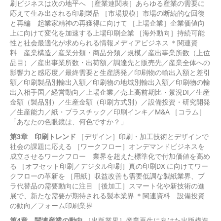
刷ビジネスは次の地平へ ［産業連関表］あらゆる産業の需要に
応えて生み出される印刷製品 ［市場規模］市場の断続的な回復
と再編 起業家精神の再獲得に向けて ［上場企業］企業価値向
上に向けて変化を加速する上場印刷企業 ［海外動向］持続可能
性と社会最適化が求められる情報メディアビジネス ＊関連資
料 産業構造／産業分類・商品分類／規模／産出事業所数（上位
品目）／産出事業所数・出荷額／調達先と販売先／産業全体への
影響力と感応度／最終需要と生産誘発／印刷物の輸出入額と差引
額／印刷製品別輸出入額／印刷物の地域別輸出入額／印刷物の輸
出入相手国／経営動向／上場企業／売上高前期比・景況DI／生産
金額（製品別）／生産金額（印刷方式別）／設備投資・研究開発
／生産能力／紙・プラスチック／印刷インキ／M&A ［コラム］
「あなたの色眼鏡は、何色ですか？」
第3章 印刷トレンド
［デザイン］印刷・加工技術とデザインで
社会の課題に応える ［ワークフロー］オンデマンドビジネスを
成立させるワークフロー 業界を超えた標準化で付加価値を高め
る ［オフセット印刷／デジタル印刷］真の印刷DX に向けてワー
クフローの革新を ［用紙］収益改善も需要低調な製紙業界、プ
ラ代替品の需要動向に注目 ［後加工］スマート化や新技術の進
展で、新たな需要が期待される製本業界 ＊関連資料 設備投資
の動向／フォーム印刷業界
第4章 関連産業の動向
［出版業界］産業再生に向けた出版構造