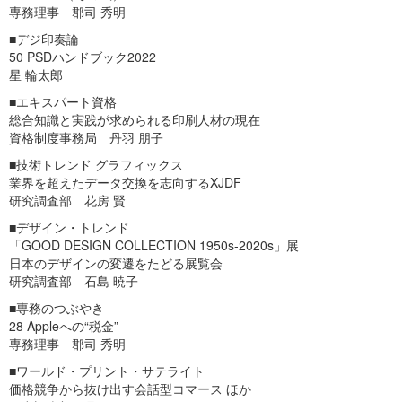
専務理事 郡司 秀明
■デジ印奏論
50 PSDハンドブック2022
星 輪太郎
■エキスパート資格
総合知識と実践が求められる印刷人材の現在
資格制度事務局 丹羽 朋子
■技術トレンド グラフィックス
業界を超えたデータ交換を志向するXJDF
研究調査部 花房 賢
■デザイン・トレンド
「GOOD DESIGN COLLECTION 1950s-2020s」展
日本のデザインの変遷をたどる展覧会
研究調査部 石島 暁子
■専務のつぶやき
28 Appleへの“税金”
専務理事 郡司 秀明
■ワールド・プリント・サテライト
価格競争から抜け出す会話型コマース ほか