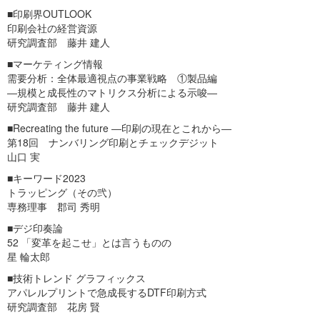
■印刷界OUTLOOK
印刷会社の経営資源
研究調査部 藤井 建人
■マーケティング情報
需要分析：全体最適視点の事業戦略 ①製品編
―規模と成長性のマトリクス分析による示唆―
研究調査部 藤井 建人
■Recreating the future ―印刷の現在とこれから―
第18回 ナンバリング印刷とチェックデジット
山口 実
■キーワード2023
トラッピング（その弐）
専務理事 郡司 秀明
■デジ印奏論
52 「変革を起こせ」とは言うものの
星 輪太郎
■技術トレンド グラフィックス
アパレルプリントで急成長するDTF印刷方式
研究調査部 花房 賢