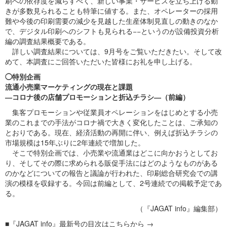
刷への依存度を減らすべく、新しい事業・サービスを立ち上げる動
きが多数見られることも特筆に値する。また、オペレーターの採用
難や今後の印刷需要の減少を見越した生産体制見直しの動きのなか
で、デジタル印刷へのシフトも見られる−−というのが設備投資分析
編の調査結果概要である。
詳しい調査結果については、9月号をご覧いただきたい。そして改
めて、本調査にご回答いただいた皆様にお礼を申し上げる。
◯特別企画
流通小売業マーケティングの現在と課題
―コロナ後の店舗プロモーションと折込チラシ―（前編）
集客プロモーションや従業員オペレーションをはじめとする小売
業のこれまでの手法がコロナ禍で大きく変化したことは、ご承知の
とおりである。現在、経済活動の再開に伴い、例えば折込チラシの
市場規模は15年ぶりに2年連続で増加した。
そこで特別企画では、小売業や流通業はどこに向かおうとしてお
り、そしてその際に求められる販促手法にはどのようなものがある
のかなどについての報告と議論が行われた、印刷総合研究会での講
演の模様を収録する。今回は前編として、2号連続での掲載予定であ
る。
（『JAGAT info』編集部）
■『JAGAT info』最新号の目次はこちらから →