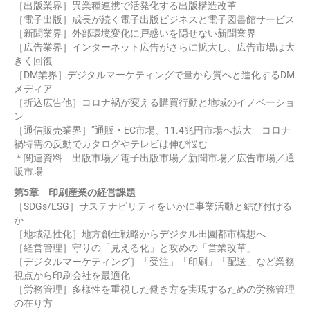
［出版業界］異業種連携で活発化する出版構造改革
［電子出版］成長が続く電子出版ビジネスと電子図書館サービス
［新聞業界］外部環境変化に戸惑いを隠せない新聞業界
［広告業界］インターネット広告がさらに拡大し、広告市場は大
きく回復
［DM業界］デジタルマーケティングで量から質へと進化するDM
メディア
［折込広告他］コロナ禍が変える購買行動と地域のイノベーショ
ン
［通信販売業界］”通販・EC市場、11.4兆円市場へ拡大 コロナ
禍特需の反動でカタログやテレビは伸び悩む
＊関連資料 出版市場／電子出版市場／新聞市場／広告市場／通
販市場
第5章 印刷産業の経営課題
［SDGs/ESG］サステナビリティをいかに事業活動と結び付ける
か
［地域活性化］地方創生戦略からデジタル田園都市構想へ
［経営管理］守りの「見える化」と攻めの「営業改革」
［デジタルマーケティング］「受注」「印刷」「配送」など業務
視点から印刷会社を最適化
［労務管理］多様性を重視した働き方を実現するための労務管理
の在り方