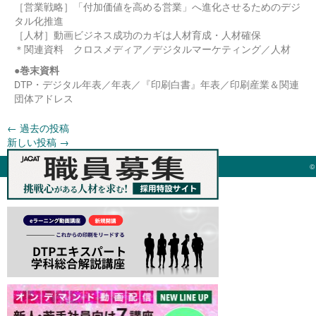
［営業戦略］「付加価値を高める営業」へ進化させるためのデジ
タル化推進
［人材］動画ビジネス成功のカギは人材育成・人材確保
＊関連資料 クロスメディア／デジタルマーケティング／人材
●巻末資料
DTP・デジタル年表／年表／『印刷白書』年表／印刷産業＆関連
団体アドレス
←
過去の投稿
新しい投稿
→
©