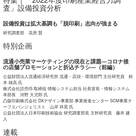
査」設備投資分析
設備投資は拡大基調も「脱印刷」志向が強まる
研究調査部 花房 賢
特別企画
流通小売業マーケティングの現在と課題―コロナ後
の店舗プロモーションと折込チラシ―（前編）
公益財団法人流通経済研究所 流通・店頭・環境部門 主任研究員 鈴
木 雄高 氏
株式会社読売IS 取締役 情報システム担当 社長室長・情報システム
本部長 河野 大児郎 氏
凸版印刷株式会社 DXデザイン事業部 事業推進センター SCM事業チ
ーフエバンジェリスト 山岸 祥晃 氏
公益社団法人日本印刷技術協会 研究調査部長 主幹研究員 藤井 建
人
連載