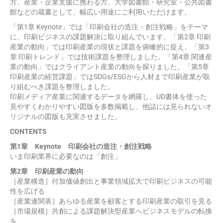
方、産業・企業支援に携わる方、大学図書館・研究室・公共図書
館などの蔵書として、幅広い用途にご利用いただけます。
「第1章 Keynote」では「印刷会社の造注・創注戦略」をテーマ
に、印刷ビジネスの課題解決に取り組んでいます。「第2章 印刷
産業の動向」では印刷産業の現状と課題を俯瞰的に捉え、「第3
章 印刷トレンド」では技術課題を整理しました。「第4章 関連産
業の動向」ではクライアント産業の動向を探りました。「第5章
印刷産業の経営課題」ではSDGs/ESGから人材まで印刷産業が取
り組むべき課題を整理しました。
印刷メディア産業に関連するデータを網羅し、UD書体を使った
見やすくわかりやすい図版を多数掲載し、他誌には見られないオ
リジナルの図版も充実させました。
CONTENTS
第1章 Keynote 印刷会社の造注・創注戦略
いま印刷業界に必要なのは「創注」
第2章 印刷産業の動向
［産業構造］付加価値創出と事業領域拡大で印刷ビジネスの可能
性を広げる
［産業連関表］あらゆる産業を顧客とする印刷産業の取引を見る
［市場規模］共創による課題解決型産業へビジネスモデルの転換
を