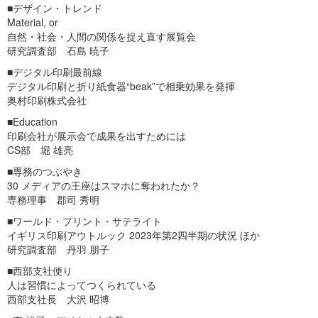
■デザイン・トレンド
Material, or
自然・社会・人間の関係を捉え直す展覧会
研究調査部 石島 暁子
■デジタル印刷最前線
デジタル印刷と折り紙食器“beak”で相乗効果を発揮
奥村印刷株式会社
■Education
印刷会社が展示会で成果を出すためには
CS部 堀 雄亮
■専務のつぶやき
30 メディアの王座はスマホに奪われたか？
専務理事 郡司 秀明
■ワールド・プリント・サテライト
イギリス印刷アウトルック 2023年第2四半期の状況 ほか
研究調査部 丹羽 朋子
■西部支社便り
人は習慣によってつくられている
西部支社長 大沢 昭博