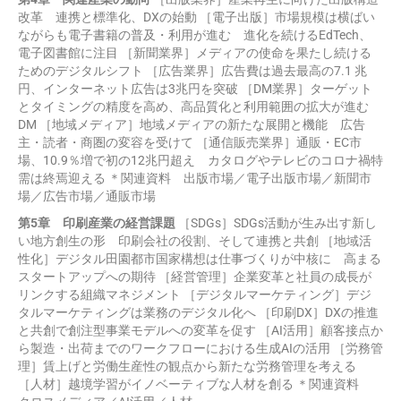
改革 連携と標準化、DXの始動 ［電子出版］市場規模は横ばい
ながらも電子書籍の普及・利用が進む 進化を続けるEdTech、
電子図書館に注目 ［新聞業界］メディアの使命を果たし続ける
ためのデジタルシフト ［広告業界］広告費は過去最高の7.1 兆
円、インターネット広告は3兆円を突破 ［DM業界］ターゲット
とタイミングの精度を高め、高品質化と利用範囲の拡大が進む
DM ［地域メディア］地域メディアの新たな展開と機能 広告
主・読者・商圏の変容を受けて ［通信販売業界］通販・EC市
場、10.9％増で初の12兆円超え カタログやテレビのコロナ禍特
需は終焉迎える ＊関連資料 出版市場／電子出版市場／新聞市
場／広告市場／通販市場
第5章 印刷産業の経営課題
［SDGs］SDGs活動が生み出す新し
い地方創生の形 印刷会社の役割、そして連携と共創 ［地域活
性化］デジタル田園都市国家構想は仕事づくりが中核に 高まる
スタートアップへの期待 ［経営管理］企業変革と社員の成長が
リンクする組織マネジメント ［デジタルマーケティング］デジ
タルマーケティングは業務のデジタル化へ ［印刷DX］DXの推進
と共創で創注型事業モデルへの変革を促す ［AI活用］顧客接点か
ら製造・出荷までのワークフローにおける生成AIの活用 ［労務管
理］賃上げと労働生産性の観点から新たな労務管理を考える
［人材］越境学習がイノベーティブな人材を創る ＊関連資料