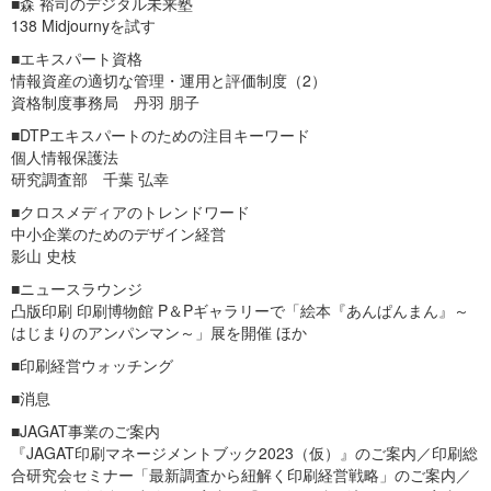
■森 裕司のデジタル未来塾
138 Midjournyを試す
■エキスパート資格
情報資産の適切な管理・運用と評価制度（2）
資格制度事務局 丹羽 朋子
■DTPエキスパートのための注目キーワード
個人情報保護法
研究調査部 千葉 弘幸
■クロスメディアのトレンドワード
中小企業のためのデザイン経営
影山 史枝
■ニュースラウンジ
凸版印刷 印刷博物館 P＆Pギャラリーで「絵本『あんぱんまん』～
はじまりのアンパンマン～」展を開催 ほか
■印刷経営ウォッチング
■消息
■JAGAT事業のご案内
『JAGAT印刷マネージメントブック2023（仮）』のご案内／印刷総
合研究会セミナー「最新調査から紐解く印刷経営戦略」のご案内／