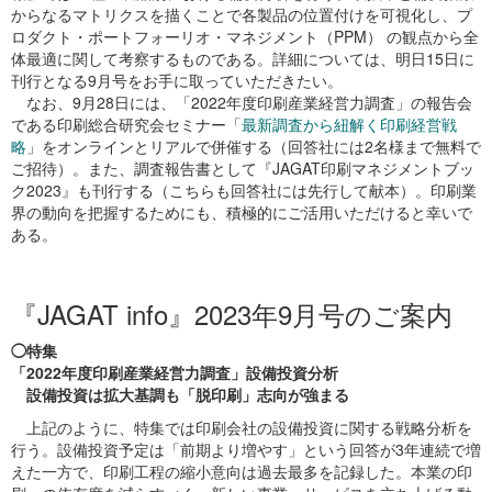
からなるマトリクスを描くことで各製品の位置付けを可視化し、プ
ロダクト・ポートフォーリオ・マネジメント（PPM） の観点から全
体最適に関して考察するものである。詳細については、明日15日に
刊行となる9月号をお手に取っていただきたい。
なお、9月28日には、「2022年度印刷産業経営力調査」の報告会
である印刷総合研究会セミナー「
最新調査から紐解く印刷経営戦
略
」をオンラインとリアルで併催する（回答社には2名様まで無料で
ご招待）。また、調査報告書として『JAGAT印刷マネジメントブッ
ク2023』も刊行する（こちらも回答社には先行して献本）。印刷業
界の動向を把握するためにも、積極的にご活用いただけると幸いで
ある。
『JAGAT info』2023年9月号のご案内
◯特集
「2022年度印刷産業経営力調査」設備投資分析
設備投資は拡大基調も「脱印刷」志向が強まる
上記のように、特集では印刷会社の設備投資に関する戦略分析を
行う。設備投資予定は「前期より増やす」という回答が3年連続で増
えた一方で、印刷工程の縮小意向は過去最多を記録した。本業の印