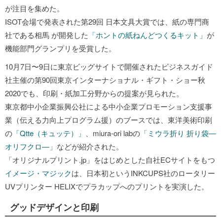
が注目を集めた。
ISOT会場で発表された第29回 日本文具大賞では、紙の専門商
社である相馬 が開発した
「ホントの紙ねんどつくるキット」
が
機能部門グランプリを受賞した。
10月7日〜9日に東京ビッグサイトで開催されたビジネスガイド
社主催の第90回東京インターナショナル・ギフト・ショー秋
2020でも、印刷・紙加工分野からの提案が見られた。
東京都中小企業振興公社による中小企業プロモーション支援事
業（伝える力向上プログラム援）のブースでは、東洋美術印刷
の
「Qtte（キュッテ）」
、miura-ori labの
「ミウラ折り 折り袋―
オリフクロ―」
などが紹介された。
「オリジナルプリント.jp」をはじめとした自社ECサイトをもつ
イメージ・マジック
は、日本初というINKCUPS社のロータリー
UVプリンター HELIXでプラカップへのプリントを実演した。
グッドデザインと印刷