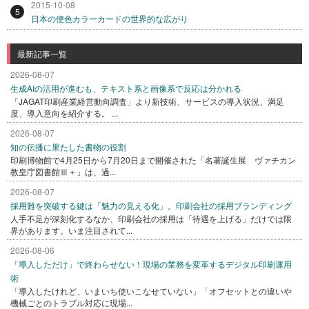
2015-10-08
5
日本の便色カラーカードの世界的な広がり
最新記事一覧
2026-08-07
生成AIの活用が進むも、テキスト系と画像系で反応は分かれる
「JAGAT印刷産業経営動向調査」より新技術、サービスの導入状況、満足
度、導入意向を紹介する。 ...
2026-08-07
知の伝播に果たした書物の役割
印刷博物館で4月25日から7月20日まで開催された「名著誕生展 ヴァチカン
教皇庁図書館Ⅲ＋」は、過...
2026-08-07
採用難を突破する鍵は「魅力の見える化」。印刷会社の採用ブランディング
人手不足が深刻化するなか、印刷会社の採用は「待遇を上げる」だけでは限
界があります。いま注目されて...
2026-08-06
「導入しただけ」で終わらせない！現場の業務を変革するデジタル印刷運用
術
「導入したけれど、いまいち使いこなせていない」「オフセットとの違いや
機械ごとのトラブル対応に現場...