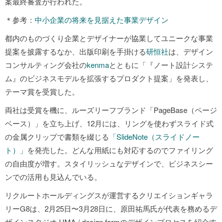
案最終審査が行われた。
＊参考：
中小企業の将来を見据えた事業デザイン
都内のものづくり企業とデザイナーが協業してユニークな事業
提案を披露するなか、出版印刷を手掛ける
研恒社
は、デザイン
コンサルティング会社の
kenma
とともに「『ノート設計システ
ム』のビジネスモデルを拡張するプロダクト提案」を発表し、
テーマ賞を受賞した。
両社は受賞を機に、ルーズリーフブランド「PageBase（ページ
ベース）」を立ち上げ、12月には、リングを使わずスライド式
の金属クリップで書類を綴じる
「SlideNote（スライドノー
ト）」
を発売した。どんな用紙にも対応するのでファイリング
の自由度が増す。スタイリッシュなデザインで、ビジネスシー
ンでの活用も見込んでいる。
リクルートホールディングスが運営するクリエイションギャラ
リーG8は、2月25日〜3月28日に、原田祐馬氏が代表を務めるデ
ザインスタジオ UMA / design farmのデザインプロセスを紹介す