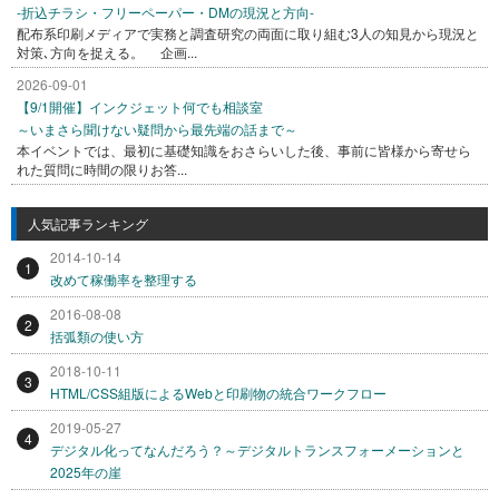
-折込チラシ・フリーペーパー・DMの現況と方向-
配布系印刷メディアで実務と調査研究の両面に取り組む3人の知見から現況と
対策､方向を捉える。 企画...
2026-09-01
【9/1開催】インクジェット何でも相談室
～いまさら聞けない疑問から最先端の話まで～
本イベントでは、最初に基礎知識をおさらいした後、事前に皆様から寄せら
れた質問に時間の限りお答...
人気記事ランキング
2014-10-14
1
改めて稼働率を整理する
2016-08-08
2
括弧類の使い方
2018-10-11
3
HTML/CSS組版によるWebと印刷物の統合ワークフロー
2019-05-27
4
デジタル化ってなんだろう？～デジタルトランスフォーメーションと
2025年の崖