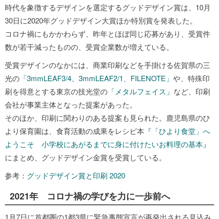
時代を象徴するデザインを選定するグッドデザイン賞は、10月
30日に2020年グッドデザイン大賞ほか特別賞を発表した。
コロナ禍にもかかわらず、昨年とほぼ同じ応募があり、受賞件
数が若干減ったものの、受賞企業数が増えている。
受賞デザインのなかには、商業印刷などを手掛ける佐賀県の三
光の
「3mmLEAF3/4、3mmLEAF2/1、FILENOTE」
や、特殊印
刷を得意とする東京の技光堂の
「メタルフェイス」
など、印刷
会社が事業主体となった提案があった。
そのほか、印刷に関わりのある提案も見られた。鹿児島県のひ
より保育園は、食育活動の成果をレシピ本
『「ひより食堂」へ
ようこそ 小学校にあがるまでに身に付けたいお料理の基本』
にまとめ、グッドデザイン金賞を受賞している。
参考：
グッドデザイン賞と印刷 2020
2021年 コロナ禍の学びを力に一歩前へ
1月7日に首都圏の1都3県に緊急事態宣言が再発出される見込み