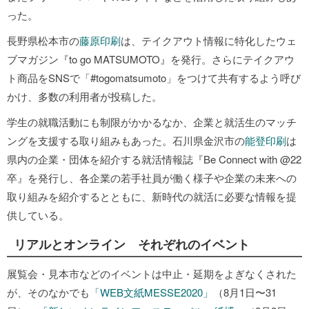
った。
長野県松本市の
藤原印刷
は、テイクアウト情報に特化したウェ
ブマガジン『to go MATSUMOTO』を発行。さらにテイクアウ
ト商品をSNSで「#togomatsumoto」をつけて共有するよう呼び
かけ、多数の利用者が投稿した。
学生の就職活動にも制限がかかるなか、企業と就活生のマッチ
ングを支援する取り組みもあった。石川県金沢市の
能登印刷
は
県内の企業・団体を紹介する就活情報誌『Be Connect with @22
卒』を発行し、各企業の若手社員が働く様子や企業の未来への
取り組みを紹介するとともに、新時代の就活に必要な情報を提
供している。
リアルとオンライン それぞれのイベント
展覧会・見本市などのイベントは中止・延期をよぎなくされた
が、そのなかでも
「WEB文紙MESSE2020」
（8月1日〜31