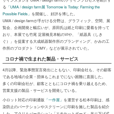
る
「UMA / design farm展 Tomorrow is Today: Farming the
Possible Fields」
を開催し、好評を博した。
UMA / design farmが手がける分野は、グラフィック、空間、展
覧会、企画開発と幅広いが、原田氏は紙と印刷に愛着を持って
おり、本展でも竹尾 淀屋橋見本帖のVIや、「紙器具（しき
ぐ）」を提案する大成紙器製作所のブランディング、かみの工
作所のプロダクト「CMY」などが展示されていた。
コロナ禍で生まれた製品・サービス
4月以降、緊急事態宣言発出にともない、印刷会社も、その顧客
である地域の企業・団体もこれまでにない困難に直面した。
多くの印刷会社が、顧客とともにコロナ禍を乗り越えるため、
営業支援の製品・サービスを開発している。
小ロット対応の印刷通販
「一作屋」
を運営する松本印刷は、感
染防止のパーテションやスクリーンに印刷を施した製品を紹介
した。アクリルパーテション「エチケットボード」吊り下げ式