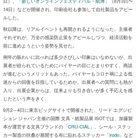
日）、
「新しいオンラインフェスティバル・紙博」
（8月3日〜
14日）などが開催され、印刷会社も参加して自社製品をアピー
ルした。
秋以降は、リアルイベントも再開されるようになった。主催者
それぞれが、万全の感染防止策をアピールしつつ、経済活動を
前に進めようという姿勢を見せた。
例年の賑わいに比べれば多少さびしい印象はいなめないが
、出
展者が絞られているためにバイヤーの目にとまりやすく、商談
が進むというメリットもあった。バイヤーもコロナ禍による低
迷からの回復を目指しているためか、出展者への質問にも熱が
入り、出展企業からは、従来よりも引き合いが多く手応えを感
じたという声をきく。
9月2～4日に東京ビッグサイトで開催された、リード エグジビ
ション ジャパン主催の国際 文具・紙製品展 ISOTでは、加藤製
本が運営する文具ブランドの
「CRU-CIAL」
、シール・ステッ
カー製造の扶桑が展開する布に貼れるステッカー
「irodo」
など