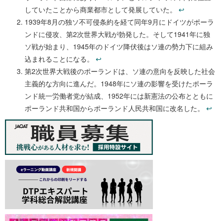
していたことから商業都市として発展していた。
↩︎
1939年8月の独ソ不可侵条約を経て同年9月にドイツがポーラ
ンドに侵攻、第2次世界大戦が勃発した。そして1941年に独
ソ戦が始まり、1945年のドイツ降伏後はソ連の勢力下に組み
込まれることになる。
↩︎
第2次世界大戦後のポーランドは、ソ連の意向を反映した社会
主義的な方向に進んだ。1948年にソ連の影響を受けたポーラ
ンド統一労働者党が結成、1952年には新憲法の公布とともに
ポーランド共和国からポーランド人民共和国に改名した。
↩︎