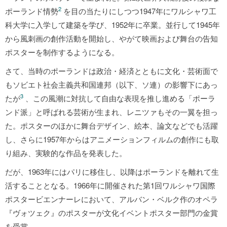
2
ポーランド情勢
を目の当たりにしつつ1947年にワルシャワ工
科大学に入学して建築を学び、1952年に卒業。並行して1945年
から風刺画の創作活動を開始し、やがて映画および舞台の告知
ポスターを制作するようになる。
さて、当時のポーランドは政治・経済とともに文化・芸術面で
もソビエト社会主義共和国連邦（以下、ソ連）の影響下にあっ
3
たが
、この風潮に対抗して自由な表現を推し進める「ポーラ
ンド派」と呼ばれる芸術が生まれ、レニツァもその一翼を担っ
た。ポスターのほかに舞台デザイン、絵本、論文などでも活躍
し、さらに1957年からはアニメーションフィルムの創作にも取
り組み、実験的な作品を発表した。
だが、1963年にはパリに移住し、以降はポーランドを離れて生
活することとなる。1966年に開催された第1回ワルシャワ国際
ポスタービエンナーレにおいて、アルバン・ベルク作のオペラ
『ヴォツェク』のポスターが文化イベントポスター部門の金賞
を受賞。