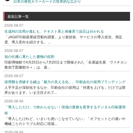
日本の便色カラーカードの世界的な広がり
最新記事一覧
2026-08-07
生成AIの活用が進むも、テキスト系と画像系で反応は分かれる
「JAGAT印刷産業経営動向調査」より新技術、サービスの導入状況、満足
度、導入意向を紹介する。 ...
2026-08-07
知の伝播に果たした書物の役割
印刷博物館で4月25日から7月20日まで開催された「名著誕生展 ヴァチカン
教皇庁図書館Ⅲ＋」は、過...
2026-08-07
採用難を突破する鍵は「魅力の見える化」。印刷会社の採用ブランディング
人手不足が深刻化するなか、印刷会社の採用は「待遇を上げる」だけでは限
界があります。いま注目されて...
2026-08-06
「導入しただけ」で終わらせない！現場の業務を変革するデジタル印刷運用
術
「導入したけれど、いまいち使いこなせていない」「オフセットとの違いや
機械ごとのトラブル対応に現場...
2026-08-06