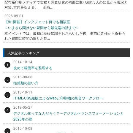
配布系印刷メディアで実務と調査研究の両面に取り組む3人の知見から現況と
対策､方向を捉える。 企画...
2026-09-01
【9/1開催】インクジェット何でも相談室
～いまさら聞けない疑問から最先端の話まで～
本イベントでは、最初に基礎知識をおさらいした後、事前に皆様から寄せら
れた質問に時間の限りお答...
人気記事ランキング
2014-10-14
1
改めて稼働率を整理する
2016-08-08
2
括弧類の使い方
2018-10-11
3
HTML/CSS組版によるWebと印刷物の統合ワークフロー
2019-05-27
4
デジタル化ってなんだろう？～デジタルトランスフォーメーションと
2025年の崖
2015-10-08
5