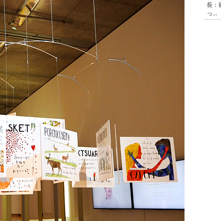
長：
っ...