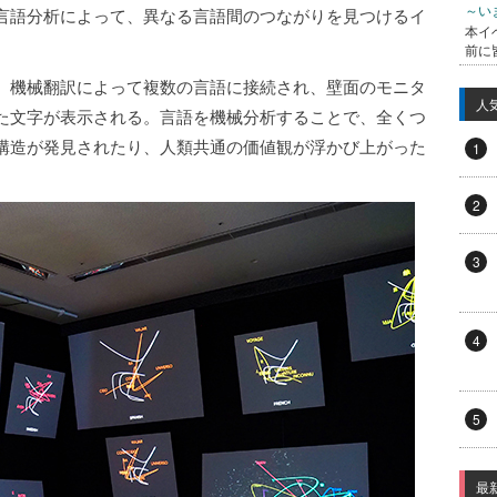
～い
言語分析によって、異なる言語間のつながりを見つけるイ
本イ
前に
、機械翻訳によって複数の言語に接続され、壁面のモニタ
人
た文字が表示される。言語を機械分析することで、全くつ
構造が発見されたり、人類共通の価値観が浮かび上がった
1
2
3
4
5
最