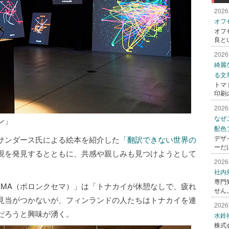
2026
オフ
オフ
良と
2026
綺麗
る文
トマ
印刷
2026
なぜ
ン」
配色
デザ
サンダース氏による絵本を紹介した
「翻訳できない世界の
ーだ
現を発見するとともに、共感や親しみも見つけようとして
2026
社内
専門
SEMA（ポロンクセマ）」は「トナカイが休憩なしで、疲れ
せん
見当がつかないが、フィンランドの人たちはトナカイを連
2026
だろうと興味が湧く。
水鈴
株式