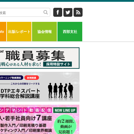
fo
出版/レポート
協会情報
西部支社