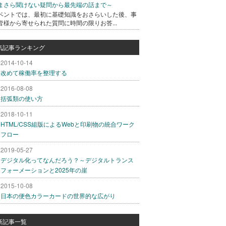
まさら聞けない疑問から最先端の話まで～
ベントでは、最初に基礎知識をおさらいした後、事
皆様から寄せられた質問に時間の限りお答...
気記事ランキング
2014-10-14
改めて稼働率を整理する
2016-08-08
括弧類の使い方
2018-10-11
HTML/CSS組版によるWebと印刷物の統合ワーク
フロー
2019-05-27
デジタル化ってなんだろう？～デジタルトランス
フォーメーションと2025年の崖
2015-10-08
日本の便色カラーカードの世界的な広がり
新記事一覧