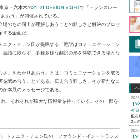
まで東京・六本木の
21_21 DESIGN SIGHT
で「トランスレー
りあおう」が開催されている。
立場のもの同士が理解しあうことの難しさと解決のプロセ
示する企画だ。
ミニク・チェン氏が提唱する「翻訳はコミュニケーション
、言語に限らず、多種多様な翻訳の形を体験できる場とな
なさ』をわかりあおう」とは、コミュニケーションを取る
実を認め合うことである。伝え合う難しさこそが新たなコ
イ
のが本展のメッセージである。
2026
示され、それぞれが膨大な情報量を持っている。その一部を
【8
-折
配布
3人
2026
 TheGreenEyl、ドミニク・チェン氏の「ファウンド・イン・トランス
【9