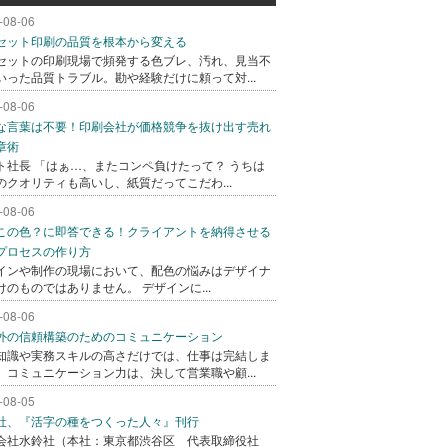
-08-06
セット印刷の品質を根本から変える
セットの印刷現場で頻発する色ブレ、汚れ、見当不
いった品質トラブル。勘や経験だけに頼って対...
-08-06
な言葉は不要！印刷会社が価格競争を抜け出す売れ
章術
ト社長 「はぁ…、またコンペ負けたって？ うちは
のクオリティも高いし、紙質だってこだわ...
-08-06
この色？に即答できる！クライアントを納得させる
プロセスの作り方
インや制作の現場において、配色の悩みはデザイナ
けのものではありません。 デザインに...
-08-06
外の信頼構築のためのコミュニケーション
知識や実務スキルの高さだけでは、仕事は完結しま
。コミュニケーション力は、決して営業職や顧...
-08-05
社、『活字の種をつくった人々』刊行
会社水鈴社（本社：東京都渋谷区 代表取締役社