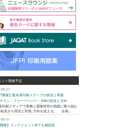
ベント開催予定
-08-27
/27開催】配布系印刷メディアの状況と革新
込チラシ・フリーペーパー・DMの現況と方向-
系印刷メディアで実務と調査研究の両面に取り組む
の知見から現況と対策､方向を捉える。 企画...
-09-01
/1開催】インクジェット何でも相談室