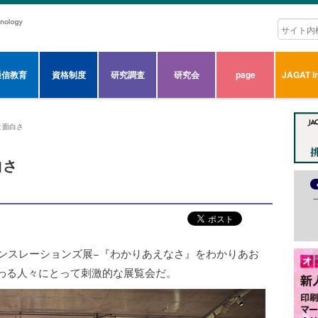
通信教育
資格制度
研究調査
研究会
page
JAGAT in
と面白さ
白さ
中の「トランスレーションズ展−『わかりあえなさ』をわかりあお
わる人々にとって刺激的な展覧会だ。