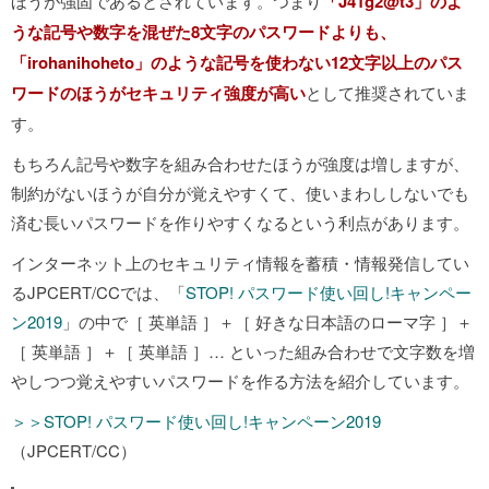
ほうが強固であるとされています。つまり
「J41g2@t3」のよ
うな記号や数字を混ぜた8文字のパスワードよりも、
「irohanihoheto」のような記号を使わない12文字以上のパス
ワードのほうがセキュリティ強度が高い
として推奨されていま
す。
もちろん記号や数字を組み合わせたほうが強度は増しますが、
制約がないほうが自分が覚えやすくて、使いまわししないでも
済む長いパスワードを作りやすくなるという利点があります。
インターネット上のセキュリティ情報を蓄積・情報発信してい
るJPCERT/CCでは、「
STOP! パスワード使い回し!キャンペー
ン2019
」の中で［ 英単語 ］＋［ 好きな日本語のローマ字 ］＋
［ 英単語 ］＋［ 英単語 ］… といった組み合わせで文字数を増
やしつつ覚えやすいパスワードを作る方法を紹介しています。
＞＞STOP! パスワード使い回し!キャンペーン2019
（JPCERT/CC）