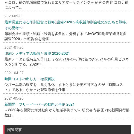
～コロナ禍の地域回帰で変わるエリアマーケティング～ 研究会内容 コロナ禍
によって...
2020-09-30
最新調査にみる印刷経営と戦略､設備2020〜高収益印刷会社のかたちと戦略、
その思考〜
印刷会社の業績・戦略・設備を多角的に分析する『JAGAT印刷産業経営動向
調査2020』の報告会を開催...
2021-01-26
印刷とメディアの動向と展望 2020-2021
最新データと現時点で予想しうる2021年の与件に基づき2021年の印刷ビジネ
スを分析する。2020年...
2021-04-27
時間コストの出し方 徹底解説
受注一品別の収支を「見える化」するときに必要不可欠なのが「時間コス
ト」である。かかった製造原価を仕事...
2021-05-26
新聞界・フリーペーパーの動向と事例 2021
～2030年を視野に海外動向から地域事例まで～ 研究会内容 国内の新聞発行部
数は...
関連記事