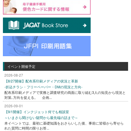
イベント開催予定
2026-08-27
【8/27開催】配布系印刷メディアの状況と革新
-折込チラシ・フリーペーパー・DMの現況と方向-
配布系印刷メディアで実務と調査研究の両面に取り組む3人の知見から現況と
対策､方向を捉える。 企画...
2026-09-01
【9/1開催】インクジェット何でも相談室
～いまさら聞けない疑問から最先端の話まで～
本イベントでは、最初に基礎知識をおさらいした後、事前に皆様から寄せら
れた質問に時間の限りお答...