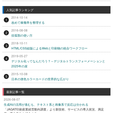
人気記事ランキング
2014-10-14
1
改めて稼働率を整理する
2016-08-08
2
括弧類の使い方
2018-10-11
3
HTML/CSS組版によるWebと印刷物の統合ワークフロー
2019-05-27
4
デジタル化ってなんだろう？～デジタルトランスフォーメーションと
2025年の崖
2015-10-08
5
日本の便色カラーカードの世界的な広がり
最新記事一覧
2026-08-07
生成AIの活用が進むも、テキスト系と画像系で反応は分かれる
「JAGAT印刷産業経営動向調査」より新技術、サービスの導入状況、満足