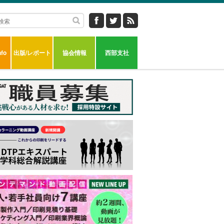
fo
出版/レポート
協会情報
西部支社