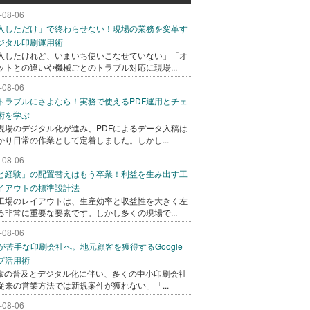
-08-06
入しただけ」で終わらせない！現場の業務を変革す
ジタル印刷運用術
入したけれど、いまいち使いこなせていない」「オ
ットとの違いや機械ごとのトラブル対応に現場...
-08-06
トラブルにさよなら！実務で使えるPDF運用とチェ
術を学ぶ
現場のデジタル化が進み、PDFによるデータ入稿は
かり日常の作業として定着しました。しかし...
-08-06
と経験」の配置替えはもう卒業！利益を生み出す工
イアウトの標準設計法
工場のレイアウトは、生産効率と収益性を大きく左
る非常に重要な要素です。しかし多くの現場で...
-08-06
bが苦手な印刷会社へ。地元顧客を獲得するGoogle
プ活用術
検索の普及とデジタル化に伴い、多くの中小印刷会社
従来の営業方法では新規案件が獲れない」「...
-08-06