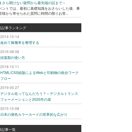
まさら聞けない疑問から最先端の話まで～
ベントでは、最初に基礎知識をおさらいした後、事
皆様から寄せられた質問に時間の限りお答...
気記事ランキング
2014-10-14
改めて稼働率を整理する
2016-08-08
括弧類の使い方
2018-10-11
HTML/CSS組版によるWebと印刷物の統合ワーク
フロー
2019-05-27
デジタル化ってなんだろう？～デジタルトランス
フォーメーションと2025年の崖
2015-10-08
日本の便色カラーカードの世界的な広がり
新記事一覧