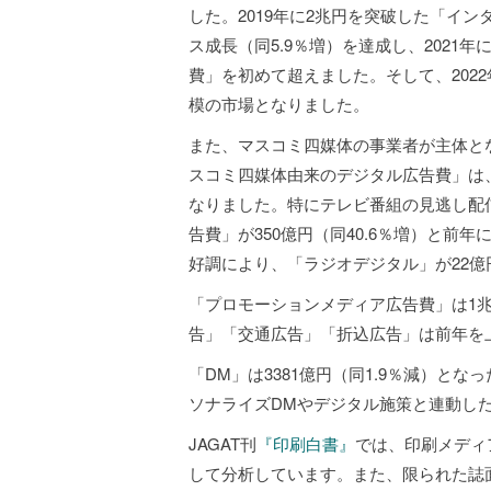
した。2019年に2兆円を突破した「イン
ス成長（同5.9％増）を達成し、2021
費」を初めて超えました。そして、2022
模の市場となりました。
また、マスコミ四媒体の事業者が主体と
スコミ四媒体由来のデジタル広告費」は、4
なりました。特にテレビ番組の見逃し配
告費」が350億円（同40.6％増）と前年に
好調により、「ラジオデジタル」が22億
「プロモーションメディア広告費」は1兆6
告」「交通広告」「折込広告」は前年を
「DM」は3381億円（同1.9％減）と
ソナライズDMやデジタル施策と連動し
JAGAT刊
『印刷白書』
では、印刷メディ
して分析しています。また、限られた誌