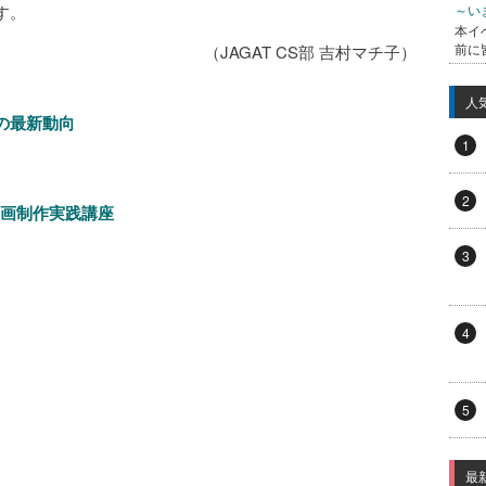
す。
～い
本イ
前に
（JAGAT CS部 吉村マチ子）
人
の最新動向
1
2
企画制作実践講座
3
4
5
最