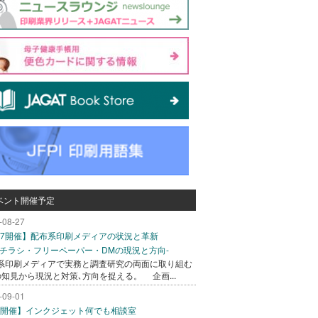
ベント開催予定
-08-27
/27開催】配布系印刷メディアの状況と革新
込チラシ・フリーペーパー・DMの現況と方向-
系印刷メディアで実務と調査研究の両面に取り組む
の知見から現況と対策､方向を捉える。 企画...
-09-01
/1開催】インクジェット何でも相談室