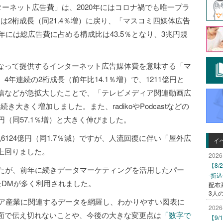
ターネット広告費」は、2020年にはコロナ禍でも唯一プラ
年には2桁成長（同21.4％増）に戻り、「マスコミ四媒体広告
年には総広告費に占める構成比は43.5％となり、3兆円規
なって提供するインターネット広告媒体費を意味する「マ
年連続の2桁成長（前年比14.1％増）で、1211億円と
信などが急拡大したことで、「テレビメディア関連動画広
続き大きく増加しました。また、radikoやPodcastなどの
円（同57.1％増）と大きく伸びました。
124億円（同1.7％減）ですが、人流回復に伴い「屋外広
イ
上回りました。
2026
【8
なったが、前年に続きデータマーケティングを活用したパー
-折
たDMが多く利用されました。
配布
3人
ア産業に関連するデータを網羅し、わかりやすい図表に
2026
面で伝え切れないことや、今後の大きな変更点は
「数字で
【9