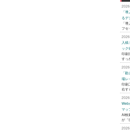
2026
「導
るデ
「導
フセ
2026
入稿
ック
印刷
すっ
2026
「勘
場レ
印刷
右す
2026
We
マッ
AI
が「
2026