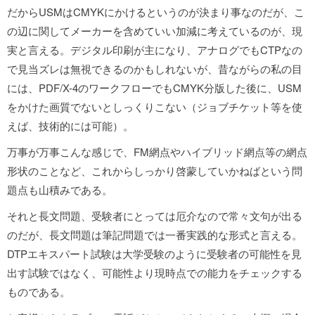
だからUSMはCMYKにかけるというのが決まり事なのだが、こ
の辺に関してメーカーを含めていい加減に考えているのが、現
実と言える。デジタル印刷が主になり、アナログでもCTPなの
で見当ズレは無視できるのかもしれないが、昔ながらの私の目
には、PDF/X-4のワークフローでもCMYK分版した後に、USM
をかけた画質でないとしっくりこない（ジョブチケット等を使
えば、技術的には可能）。
万事が万事こんな感じで、FM網点やハイブリッド網点等の網点
形状のことなど、これからしっかり啓蒙していかねばという問
題点も山積みである。
それと長文問題、受験者にとっては厄介なので常々文句が出る
のだが、長文問題は筆記問題では一番実践的な形式と言える。
DTPエキスパート試験は大学受験のように受験者の可能性を見
出す試験ではなく、可能性より現時点での能力をチェックする
ものである。