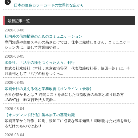
5
日本の便色カラーカードの世界的な広がり
最新記事一覧
2026-08-06
社内外の信頼構築のためのコミュニケーション
専門知識や実務スキルの高さだけでは、仕事は完結しません。コミュニケー
ション力は、決して営業職や顧...
2026-08-05
水鈴社、『活字の種をつくった人々』刊行
株式会社水鈴社（本社：東京都渋谷区 代表取締役社長：篠原一朗）は、今
月新刊として『活字の種をつくっ...
2026-08-05
印刷会社の見える化と業務改善【オンライン＋会場】
会社が儲かるとは？ 時間コストを基にした収益改善の基本と取り組み方
JAGATは「独立行政法人高齢...
2026-08-04
【オンデマンド配信】製本加工の基礎知識
印刷営業から制作、印刷、後加工に必要な製本知識！ 印刷物はただ紙を綴じ
るだけのものではあり...
2026-08-04