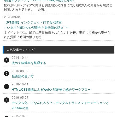
配布系印刷メディアで実務と調査研究の両面に取り組む3人の知見から現況と
対策､方向を捉える。 企画...
2026-09-01
【9/1開催】インクジェット何でも相談室
～いまさら聞けない疑問から最先端の話まで～
本イベントでは、最初に基礎知識をおさらいした後、事前に皆様から寄せら
れた質問に時間の限りお答...
人気記事ランキング
2014-10-14
1
改めて稼働率を整理する
2016-08-08
2
括弧類の使い方
2018-10-11
3
HTML/CSS組版によるWebと印刷物の統合ワークフロー
2019-05-27
4
デジタル化ってなんだろう？～デジタルトランスフォーメーションと
2025年の崖
2015-10-08