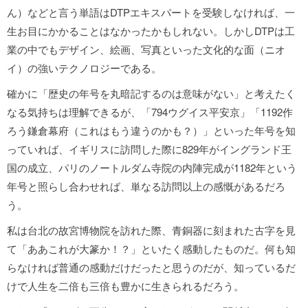
ん）などと言う単語はDTPエキスパートを受験しなければ、一
生お目にかかることはなかったかもしれない。しかしDTPは工
業の中でもデザイン、絵画、写真といった文化的な面（ニオ
イ）の強いテクノロジーである。
確かに「歴史の年号を丸暗記するのは意味がない」と考えたく
なる気持ちは理解できるが、「794ウグイス平安京」「1192作
ろう鎌倉幕府（これはもう違うのかも？）」といった年号を知
っていれば、イギリスに訪問した際に829年がイングランド王
国の成立、パリのノートルダム寺院の内陣完成が1182年という
年号と照らし合わせれば、単なる訪問以上の感慨があるだろ
う。
私は台北の故宮博物院を訪れた際、青銅器に刻まれた古字を見
て「ああこれが大篆か！？」といたく感動したものだ。何も知
らなければ普通の感動だけだったと思うのだが、知っているだ
けで人生を二倍も三倍も豊かに生きられるだろう。