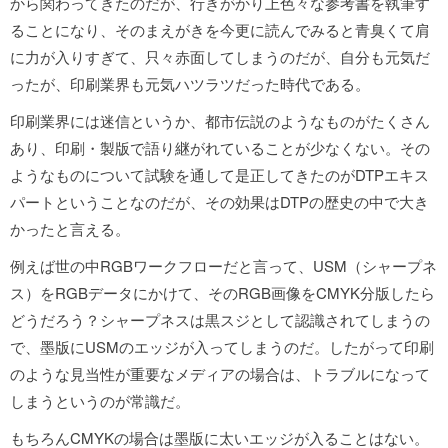
から関わってきたのだが、行きがかり上色々な参考書を執筆す
ることになり、そのまえがきを今更に読んでみると青臭くて肩
に力が入りすぎて、只々赤面してしまうのだが、自分も元気だ
ったが、印刷業界も元気ハツラツだった時代である。
印刷業界には迷信というか、都市伝説のようなものがたくさん
あり、印刷・製版で語り継がれていることが少なくない。その
ようなものについて試験を通して是正してきたのがDTPエキス
パートということなのだが、その効果はDTPの歴史の中で大き
かったと言える。
例えば世の中RGBワークフローだと言って、USM（シャープネ
ス）をRGBデータにかけて、そのRGB画像をCMYK分版したら
どうだろう？シャープネスは黒スジとして認識されてしまうの
で、墨版にUSMのエッジが入ってしまうのだ。したがって印刷
のような見当性が重要なメディアの場合は、トラブルになって
しまうというのが常識だ。
もちろんCMYKの場合は墨版に太いエッジが入ることはない。