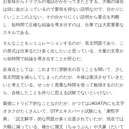
お客様からトラブルの電話がかかってきたとする。大概の場合
は頭に血が上っているので要領を得ない説明なので、分かりに
くいことこの上ない。その分かりにくい説明から要点を判断
し、短時間で正確な結論を導き出すのは、仕事では大変重要な
スキルである。
そんなことをシミュレーションするのが、長文問題であり、こ
の形式は出来るだけ多く出したいと思っている。大量の文章か
ら短時間で結論を導き出すことが肝心だ。
反省点としては、これまでに受験生の言うことを聞いて、少し
長文問題を減らしてしまったのだが、今後は復活させていきた
いと考えている。せっかく貴重な時間を使って勉強するのだか
ら、合格したことを誇りに思える試験でないといけない。
最後にトリビア的なことなのだが、かつてはJAGAT内にも文字
オタクがたくさんいて、DTPエキスパート試験にも「康煕字
典」「説文解字」的な問題が多く出題されていたが、現在では
大幅に減っている。確かに籀文（ちゅうぶん）や大篆（だいて