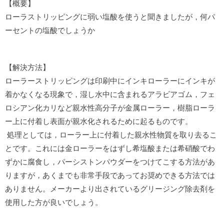
【概要】
ローラストリッピングに弱い塩酸を使うと聞きましたが，何パ
ーセントの塩酸でしょうか
【解決方法】
ローラーストリッピングは印刷中にインキローラーにインキが
着かなくなる現象で，湿し水中に含まれるアラビアゴム，フェ
ロシアン化カリなど親水性高分子が金属ローラー，樹脂ローラ
ー上に付着し表面が親水化されるために起るものです。
処理としては，ローラー上に付着した親水性物質を取り去るこ
とです。これには金ローラーをはずし希塩酸または希硝酸でわ
ずかに腐食し，パーシストンパウダーをつけてこする方法があ
りますが，あくまでも非常手段であってお奨めできる方法では
ありません。メーカーより出されているグリージング除去剤を
使用した方が良いでしょう。