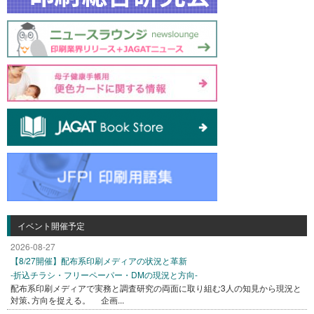
イベント開催予定
2026-08-27
【8/27開催】配布系印刷メディアの状況と革新
-折込チラシ・フリーペーパー・DMの現況と方向-
配布系印刷メディアで実務と調査研究の両面に取り組む3人の知見から現況と
対策､方向を捉える。 企画...