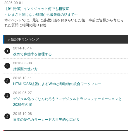
2026-09-01
【9/1開催】インクジェット何でも相談室
～いまさら聞けない疑問から最先端の話まで～
本イベントでは、最初に基礎知識をおさらいした後、事前に皆様から寄せら
れた質問に時間の限りお答...
人気記事ランキング
2014-10-14
1
改めて稼働率を整理する
2016-08-08
2
括弧類の使い方
2018-10-11
3
HTML/CSS組版によるWebと印刷物の統合ワークフロー
2019-05-27
4
デジタル化ってなんだろう？～デジタルトランスフォーメーションと
2025年の崖
2015-10-08
5
日本の便色カラーカードの世界的な広がり