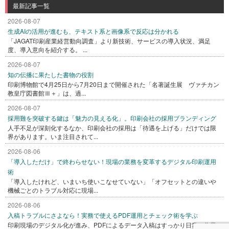
最新記事一覧
2026-08-07
生成AIの活用が進むも、テキスト系と画像系で反応は分かれる
「JAGAT印刷産業経営動向調査」より新技術、サービスの導入状況、満足
度、導入意向を紹介する。 ...
2026-08-07
知の伝播に果たした書物の役割
印刷博物館で4月25日から7月20日まで開催された「名著誕生展 ヴァチカン
教皇庁図書館Ⅲ＋」は、過...
2026-08-07
採用難を突破する鍵は「魅力の見える化」。印刷会社の採用ブランディング
人手不足が深刻化するなか、印刷会社の採用は「待遇を上げる」だけでは限
界があります。いま注目されて...
2026-08-06
「導入しただけ」で終わらせない！現場の業務を変革するデジタル印刷運用
術
「導入したけれど、いまいち使いこなせていない」「オフセットとの違いや
機械ごとのトラブル対応に現場...
2026-08-06
入稿トラブルにさよなら！実務で使えるPDF運用とチェック術を学ぶ
印刷現場のデジタル化が進み、PDFによるデータ入稿はすっかり日常の作業