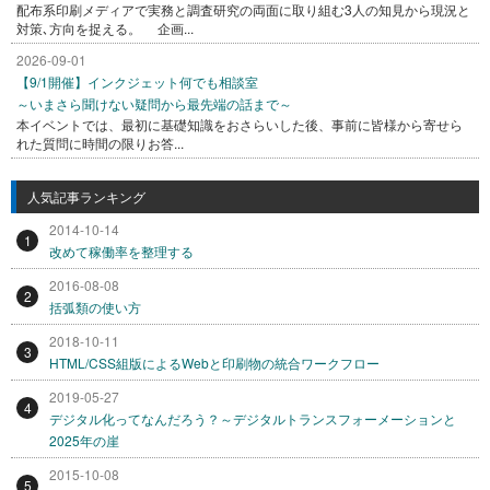
配布系印刷メディアで実務と調査研究の両面に取り組む3人の知見から現況と
対策､方向を捉える。 企画...
2026-09-01
【9/1開催】インクジェット何でも相談室
～いまさら聞けない疑問から最先端の話まで～
本イベントでは、最初に基礎知識をおさらいした後、事前に皆様から寄せら
れた質問に時間の限りお答...
人気記事ランキング
2014-10-14
1
改めて稼働率を整理する
2016-08-08
2
括弧類の使い方
2018-10-11
3
HTML/CSS組版によるWebと印刷物の統合ワークフロー
2019-05-27
4
デジタル化ってなんだろう？～デジタルトランスフォーメーションと
2025年の崖
2015-10-08
5