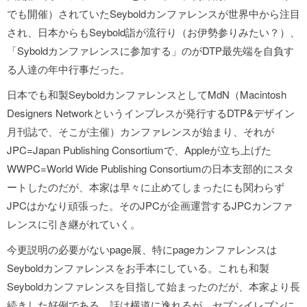
でも開催）されていたSeyboldカンファレンスが世界中から注目
され、日本からもSeybold詣が流行り（お伊勢参りみたい？）、
「Syboldカンファレンスに参加する」のがDTP最先端を自負す
る人達の年中行事だった。
日本でも和製SeyboldカンファレンスとしてMdN（Macintosh
Designers Networkというインプレスが発行するDTP&デザイン
月刊誌で、そこが主催）カンファレンスが始まり、それが
JPC=Japan Publishing Consortiumで、Appleが立ち上げた
WWPC=World Wide Publishing Consortiumの日本支部的にスタ
ートしたのだが、本家は早々に止めてしまったにも関わらず
JPCはかなり頑張った。そのJPCが企画運営するJPCカンファ
レンスに引き継がれていく。
今更説明の必要がないpage展、特にpageカンファレンスは
Seyboldカンファレンスをお手本にしている。これも和製
Seyboldカンファレンスを目指して始まったのだが、本家より長
続きした好例である。話は横道に逸れるが、セブンイレブンに