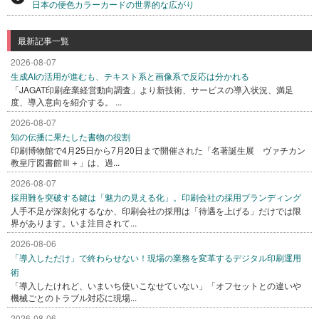
日本の便色カラーカードの世界的な広がり
最新記事一覧
2026-08-07
生成AIの活用が進むも、テキスト系と画像系で反応は分かれる
「JAGAT印刷産業経営動向調査」より新技術、サービスの導入状況、満足
度、導入意向を紹介する。 ...
2026-08-07
知の伝播に果たした書物の役割
印刷博物館で4月25日から7月20日まで開催された「名著誕生展 ヴァチカン
教皇庁図書館Ⅲ＋」は、過...
2026-08-07
採用難を突破する鍵は「魅力の見える化」。印刷会社の採用ブランディング
人手不足が深刻化するなか、印刷会社の採用は「待遇を上げる」だけでは限
界があります。いま注目されて...
2026-08-06
「導入しただけ」で終わらせない！現場の業務を変革するデジタル印刷運用
術
「導入したけれど、いまいち使いこなせていない」「オフセットとの違いや
機械ごとのトラブル対応に現場...
2026-08-06