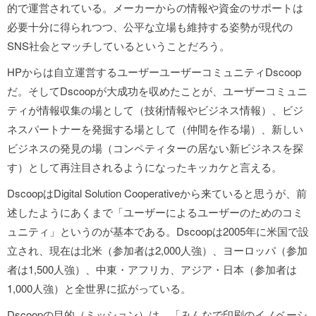
的で運営されている。メーカーからの情報や資金のサポートは
必要十分に得られつつ、公平な立場も維持する姿勢が現代の
SNS社会とマッチしているということだろう。
HPからは自立運営するユーザーユーザーコミュニティDscoop
だ。そしてDscoopが大成功を収めたことが、ユーザーコミュニ
ティが情報収集の場として（技術情報やビジネス情報）、ビジ
ネスパートナーを発掘する場として（仲間を作る場）、新しい
ビジネスの発見の場（コンペティターの居ない新ビジネスを探
す）として再注目されるようになったキッカケと言える。
DscoopはDigital Solution Cooperativeから来ていると思うが、前
述したようにあくまで「ユーザーによるユーザーのためのコミ
ュニティ」というのが基本である。Dscoopは2005年に米国で設
立され、現在は北米（参加者は2,000人強）、ヨーロッパ（参加
者は1,500人強）、中東・アフリカ、アジア・日本（参加者は
1,000人強）と全世界に拡がっている。
Dscoopの目的（ミッション）は、「みんなで印刷のイノベーシ