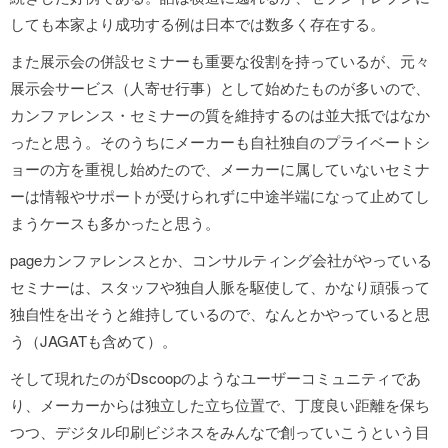
しても本家より成功する例は日本では数多く存在する。
また展示会の併設セミナーも重要な役割を持っているが、元々
展示会サービス（人寄せ行事）として始めたものが多いので、
カンファレンス・セミナーの質を維持するのは並大抵ではなか
ったと思う。そのうちにメーカーも自社独自のプライベートシ
ョーの方を重視し始めたので、メーカーに属していないセミナ
ーは情報やサポートが受けられずに中途半端になって止めてし
まうケースも多かったと思う。
pageカンファレンスとか、コンサルティング会社がやっている
セミナーは、スタッフや独自人脈を駆使して、かなり頑張って
独自性を出そうと維持しているので、なんとかやっていると思
う（JAGATも含めて）。
そして現れたのがDscoopのようなユーザーコミュニティであ
り、メーカーからは独立した立ち位置で、丁度良い距離を保ち
つつ、デジタル印刷ビジネスをみんなで創っていこうという目